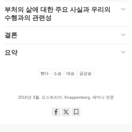
부처의 삶에 대한 주요 사실과 우리의
수행과의 관련성
결론
요약
붓다
소승
대승
금강승
2010년 3월, 오스트리아, Knappenberg, 세미나 전문
Share
Bookmark
on
facebook