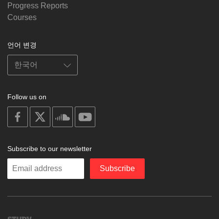
Progress Reports
Courses
언어 변경
Follow us on
on
on
on
on
facebook
X
soundcloud
youtube
Subscribe to our newsletter
Enter
Subscribe
your
email
Study