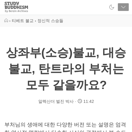
Close
Study
Buddhism
Home
›
티베트 불교
›
정신적 스승들
상좌부(소승)불교, 대승
불교, 탄트라의 부처는
모두 같을까요?
알렉산더 벌진 박사
11:42
부처님의 생애에 대한 다양한 버전 또는 설명은 엄격