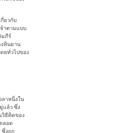
กี่ยวกับ
เจ้าตามแบบ
ภีร์
องหินยาน
โดยทั่วไปของ
เวลาหนึ่งใน
่แล้ว ซึ่ง
นวิธีคิดของ
าตลอด
ซึ่งถูก