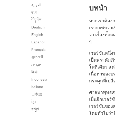
العربية
บทนำ
বাংলা
བོད་ཡིག་
หากเราต้องก
Deutsch
เราจะพบว่าเร
ว่า เรื่องทั้
English
ๆ
Español
Français
เวอร์ชันหนึ
ગુજરાતી
เป็นพระคัมภี
ในที่เดียว 
हिन्दी
เนื้อหาของบ
Indonesia
กระดูกที่เป
Italiano
ศาสนาพุทธสา
日本語
เป็นอีกเวอร
ខ្មែរ
เวอร์ชันของส
ಕನ್ನಡ
โดยทั่วไปว่ามี