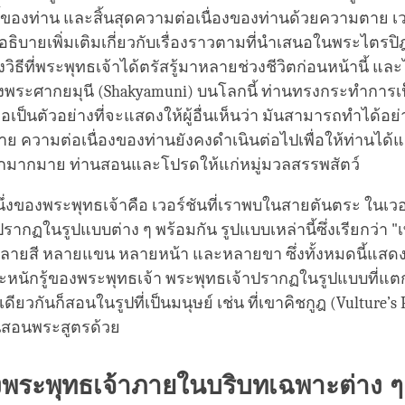
ี้ของท่าน และสิ้นสุดความต่อเนื่องของท่านด้วยความตาย เ
ิบายเพิ่มเติมเกี่ยวกับเรื่องราวตามที่นำเสนอในพระไตรป
วิธีที่พระพุทธเจ้าได้ตรัสรู้มาหลายช่วงชีวิตก่อนหน้านี้ แล
ระศากยมุนี (Shakyamuni) บนโลกนี้ ท่านทรงกระทำการเป็นผ
ื่อเป็นตัวอย่างที่จะแสดงให้ผู้อื่นเห็นว่า มันสามารถทำได้อย่
ย ความต่อเนื่องของท่านยังคงดำเนินต่อไปเพื่อให้ท่านได้แ
อีกมากมาย ท่านสอนและโปรดให้แก่หมู่มวลสรรพสัตว์
นึ่งของพระพุทธเจ้าคือ เวอร์ชันที่เราพบในสายตันตระ ในเวอร
รากฏในรูปแบบต่าง ๆ พร้อมกัน รูปแบบเหล่านี้ซึ่งเรียกว่า 
หลายสี หลายแขน หลายหน้า และหลายขา ซึ่งทั้งหมดนี้แสดงถ
หนักรู้ของพระพุทธเจ้า พระพุทธเจ้าปรากฏในรูปแบบที่แตก
ดียวกันก็สอนในรูปที่เป็นมนุษย์ เช่น ที่เขาคิชกูฎ (Vulture’s
่านสอนพระสูตรด้วย
งพระพุทธเจ้าภายในบริบทเฉพาะต่าง ๆ