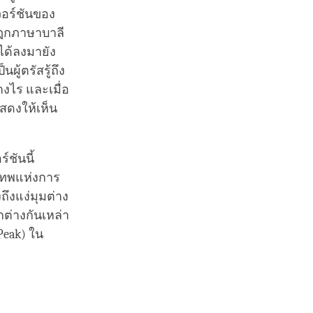
วอร์ชันของ
ิฎกภาษาบาลี
ะได้ลงมายัง
ู้ตรัสรู้ถึง
างไร และเมื่อ
สดงให้เห็น
์ชันนี้
"เทพแห่งการ
ึงแง่มุมต่าง
ต่างกันเหล่า
 Peak) ใน