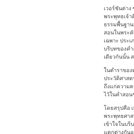
เวอร์ชันต่าง 
พระพุทธเจ้าคื
ธรรมพื้นฐาน
สอนในพระคัม
เฉพาะ ประเภ
บริบทของคำส
เดียวกันนั
ในตำราของมห
ประวัติศาสตร์
ถึงแก่ความตา
ไว้ในคำสอนข
โดยสรุปคือ เ
พระพุทธศาสนา
เข้าใจในบริบ
แตกต่างกันอ