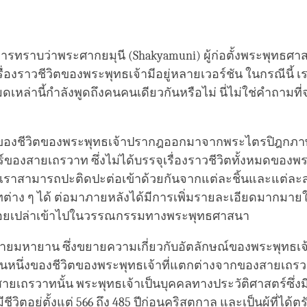
facebook
ารทราบว่าพระศากยมุนี (Shakyamuni) ผู้ก่อตั้งพระพุทธศ
ื่องราวชีวิตของพระพุทธเจ้ามีอยู่หลายเวอร์ชัน ในกรณีนี้
งหมดเหล่านี้กำลังพูดถึงคนคนเดียวกันหรือไม่ นี่ไม่ใช่คำถามที
่งของชีวิตของพระพุทธเจ้าปรากฎออกมาจากพระไตรปิฎกภาษ
ร์ของสายเถรวาท ซึ่งไม่ได้บรรจุเรื่องราวชีวิตทั้งหมดของพร
แต่เราสามารถปะติดปะต่อเข้าด้วยกันจากแต่ละชิ้นและแต่ล
ทต่าง ๆ ได้ ต่อมาภายหลังได้มีการเพิ่มรายละเอียดมากมาย
ลือยเปล่าเข้าไปในวรรณกรรมทางพระพุทธศาสนา
ยมหายาน ซึ่งขยายความเกี่ยวกับอัตลักษณ์ของพระพุทธเจ
์ชันหนึ่งของชีวิตของพระพุทธเจ้าที่แตกต่างจากของสายเถร
ายเถรวาทนั้น พระพุทธเจ้าเป็นบุคคลทางประวัติศาสตร์ซึ่ง
ชีวิตอยู่ตั้งแต่ 566 ถึง 485 ปีก่อนคริสตกาล และเป็นผู้ที่ได้ตร