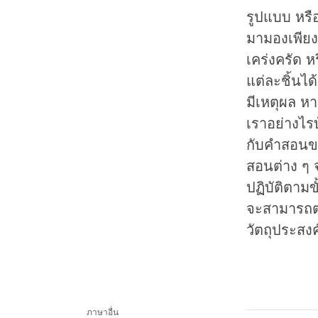
รูปแบบ หรื
มามองเพียง
เคร่งครัด 
แต่ละชิ้นได
มีเหตุผล หา
เราอย่างไรบ้
กับคำสอนของ
สอนต่าง ๆ 
ปฏิบัติตาม
จะสามารถตร
วัตถุประสงค
ภาษาอื่น