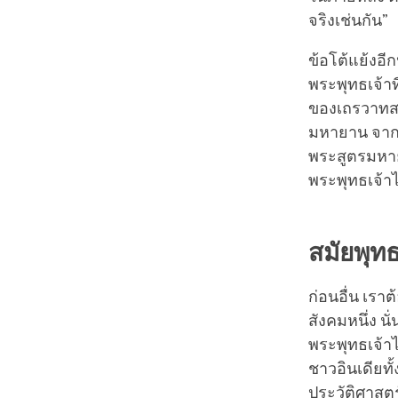
จริงเช่นกัน”
ข้อโต้แย้งอี
พระพุทธเจ้า
ของเถรวาทส
มหายาน จากบ
พระสูตรมหาย
พระพุทธเจ้าไ
สมัยพุท
ก่อนอื่น เราต
สังคมหนึ่ง นั
พระพุทธเจ้าไ
ชาวอินเดียท
ประวัติศาสตร