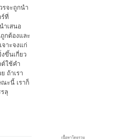
ควรจะถูกนำ
ที่
ารนำเสนอ
นถูกต้องและ
ะเจาะจงแก่
งขึ้นเกี่ยว
กต์ใช้คำ
ย ถ้าเรา
ะนี้ เราก็
รลุ
เนื้อหาโดยรวม