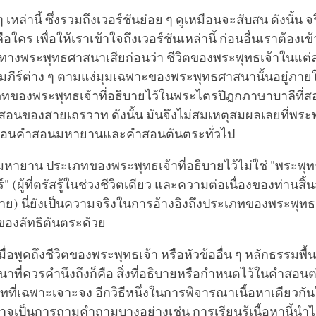
ๆ เหล่านี้ ซึ่งรวมถึงเวอร์ชันย่อย ๆ ดูเหมือนจะสับสน ดังนั้น จ
อใคร เพื่อให้เราเข้าใจถึงเวอร์ชันเหล่านี้ ก่อนอื่นเราต้องเข
ทางพระพุทธศาสนาเสียก่อนว่า ชีวิตของพระพุทธเจ้าในแต่ละ
ภีร์ต่าง ๆ ตามแง่มุมเฉพาะของพระพุทธศาสนานั้นอยู่ภาย
ทของพระพุทธเจ้าที่อธิบายไว้ในพระไตรปิฎกภาษาบาลีที่
อนของสายเถรวาท ดังนั้น มันจึงไม่สมเหตุสมผลเลยที่พระพ
้น สอนคำสอนมหายานและคำสอนตันตระทั่วไป
ายาน ประเภทของพระพุทธเจ้าที่อธิบายไว้ไม่ใช่ "พระพุท
" (ผู้ที่ตรัสรู้ในช่วงชีวิตเดียว และความต่อเนื่องของท่านสิ้น
ย) นี่ยังเป็นความจริงในการอ้างอิงถึงประเภทของพระพุทธเ
องลัทธิตันตระด้วย
มื่อพูดถึงชีวิตของพระพุทธเจ้า หรือหัวข้ออื่น ๆ หลักธรรมพื
ที่ควรคำนึงถึงก็คือ สิ่งที่อธิบายหรือกำหนดไว้ในคำสอนต่
ทที่เฉพาะเจาะจง อีกวิธีหนึ่งในการพิจารณาเนื้อหาเดียวกัน
าจเป็นการถามคำถามบางอย่างเช่น การเรียนรู้เนื้อหานี้นำไ