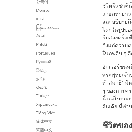
한국어
ชีวิตในชาติน
Монгол
สายมหายานอธ
मराठी
และอธิบายถึง
မြန်မာဘာသာ
โลกในรูปของพ
नेपाली
สิบสองครั้งเพ
Polski
ถึงแก่ความตา
Português
ในภพอื่น ๆ 
Русский
อีกเวอร์ชันห
සිංහල
พระพุทธเจ้าป
தமிழ்
ทำสมาธิ" มี
తెలుగు
ๆ ของการตระ
Türkçe
นี้ แต่ในขณะเ
Українська
อินเดีย ที่ท
Tiếng Việt
简体中文
ชีวิตขอ
繁體中文