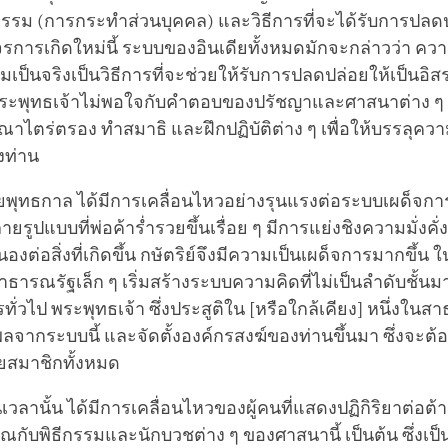
ม (การกระทำส่วนบุคคล) และวิธีการที่จะได้รับการปลดป
การเกิดใหม่นี้ ระบบของอินเดียทั้งหมดมักจะกล่าวว่า ควา
เป็นจริงเป็นวิธีการที่จะช่วยให้รับการปลดปล่อยให้เป็นอ
 พระพุทธเจ้าไม่พอใจกับคำตอบของปรัชญาและศาสนาต่าง ๆ 
ณาไตร่ตรอง ทำสมาธิ และฝึกปฏิบัติต่าง ๆ เพื่อให้บรรลุควา
งท่าน
ยพุทธกาล ได้มีการเคลื่อนไหวอย่างรุนแรงต่อระบบเผด็จการ
รูปแบบที่พ่อค้าร่ำรวยขึ้นเรื่อย ๆ มีการแย่งชิงความมั่งคั่
่อสิ่งที่เกิดขึ้น กษัตริย์จึงมีความเป็นเผด็จการมากขึ้น ใน
าธารณรัฐเล็ก ๆ เริ่มสร้างระบบความคิดที่ไม่เป็นลำดับชั้นม
่วไป พระพุทธเจ้า ซึ่งประสูติใน [หรือใกล้เคียง] หนึ่งในส
ทธิพลจากระบบนี้ และจัดตั้งองค์กรสงฆ์ของท่านขึ้นมา ซึ่งจะต้
ยสมาชิกทั้งหมด
เวลานั้น ได้มีการเคลื่อนไหวของผู้คนที่แสดงปฏิกิริยาต่อต
ับพิธีกรรมและนักบวชต่าง ๆ ของศาสนานี้ เป็นต้น ซึ่งเป็