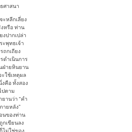
ุทธศาสนา
ะหลีกเลี่ยง
งหรือ ท่าน
ียงปากเปล่า
ระพุทธเจ้า
รถกเถียง
การดำเนินการ
านฝ่ายหินยาน
จะใช้เหตุผล
่งคือ ทั้งสอง
นไปตาม
ายานว่า “คำ
นภายหลัง”
ำสอนของท่าน
ถูกเขียนลง
็ไม่ใช่ของ