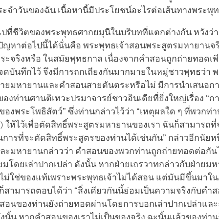
ประจำวันของฉัน เนื้อหานี้มีประโยชน์อะไรต่อเส้นทางพระพ
ี่ชีวิตของพระพุทธศากยมุนีในบริบทที่แตกต่างกัน หวังว่าจ
ปัญหาต่อไปนี้ได้นั่นคือ พระพุทธเจ้าสอนพระสูตรมหายานจริ
ะจริงหรือ ในสมัยพุทธกาล เนื่องจากคำสอนถูกถ่ายทอดเพ
ดบันทึกไว้ จึงมีการถกเถียงกันมากมายในหมู่ชาวพุทธว่า พ
ยมหายานและคำสอนสายตันตระหรือไม่ มีการนำเสนอกา
องท่านศานติเทวะปรมาจารย์ชาวอินเดียที่ยิ่งใหญ่เรื่อง “
งพระโพธิสัตว์” ซึ่งท่านกล่าวไว้ว่า “เหตุผลใด ๆ ที่พวกท่
 ให้ไว้เพื่อตัดสิทธิ์พระสูตรมหายานของเรา ฉันก็สามารถที่
นการที่จะตัดสิทธิ์พระสูตรของท่านได้เช่นกัน” กล่าวอีกนัยหนึ
ละมหายานกล่าวว่า คำสอนของพวกท่านถูกถ่ายทอดต่อกั
มโดยเล่าปากเปล่า ดังนั้น หากฝ่ายเถรวาทกล่าวกับฝ่ายมห
ม่ใช่ของแท้เพราะพระพุทธเจ้าไม่ได้สอน แต่มันมีขึ้นมาใ
็สามารถตอบได้ว่า “สิ่งเดียวกันนี้ย่อมเป็นความจริงกับค
คำสอนของท่านยังถ่ายทอดผ่านโดยการบอกเล่าปากเปล่าและ
ังนั้น หากคำสอนของเราไม่เป็นของจริง ฉะนั้นแล้วของท่านก