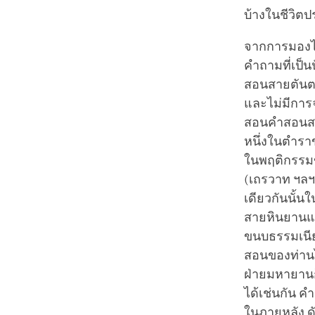
บ้างในชีวิต
จากการมองไปท
คำถามที่เป็น
สอนสายตันตร
และไม่มีการจ
สอนคำสอนสา
หนึ่งในตำราข
ในพฤติกรรมขอ
(เถรวาท ฯลฯ)
เดียวกันนั้นใ
สายหินยานแ
ขนบธรรมเนีย
สอนของท่านไ
ฝ่ายมหายานก
ได้เช่นกัน 
ในภายหลัง ด