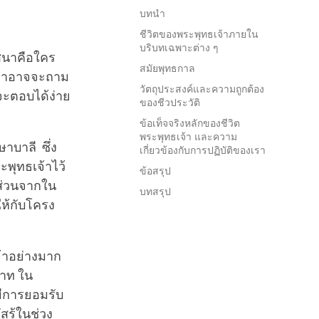
บทนำ
ชีวิตของพระพุทธเจ้าภายใน
บริบทเฉพาะต่าง ๆ
าสนาคือใคร
สมัยพุทธกาล
 เราอาจจะถาม
วัตถุประสงค์และความถูกต้อง
่จะตอบได้ง่าย
ของชีวประวัติ
ข้อเท็จจริงหลักของชีวิต
พระพุทธเจ้า และความ
าบาลี ซึ่ง
เกี่ยวข้องกับการปฏิบัติของเรา
ะพุทธเจ้าไว้
ข้อสรุป
ะส่วนจากใน
บทสรุป
ให้กับโครง
้าอย่างมาก
วาท ใน
มีการยอมรับ
ัสรู้ในช่วง