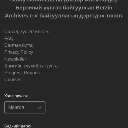
Берзиний үүсгэн байгуулсан Berzin
Archives e.V байгууллагын дэргэдэх төсөл.
Санал, хүсэлт илгээх
FAQ
Cайтын бүтзц
Privacy Policy
Newsletter
Хамгийн сүүлийн агуулга
Progress Reports
Courses
Хэл өөрчлөх
Биднийг дагах