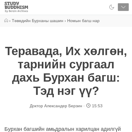
Close
Study
Buddhism
Home
›
Төвөдийн Бурханы шашин
›
Номын багш нар
Теравада, Их хөлгөн,
тарнийн сургаал
дахь Бурхан багш:
Тэд нэг үү?
Доктор Александер Берзин
15:53
Бурхан багшийн амьдралын харилцан адилгүй