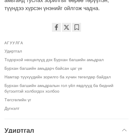
амьтанд туслах зорилгыг өөрөө төрүүлэн,
түүндээ хүрсэн үнэнийг ойлгож чадна.
Share
Bookmark
on
АГУУЛГА
facebook
Удиртгал
Тодорхой нөхцөлүүд дэх Бурхан багшийн амьдрал
Бурхан багшийн амьдарч байсан цаг үе
Намтар түүхүүдийн зорилго ба хүчин төгөлдөр байдал
Бурхан багшийн амьдралын гол үйл явдлууд ба бидний
бүтээлтэй холбогдох холбоо
Төгсгөлийн үг
Дүгнэлт
Удиртгал