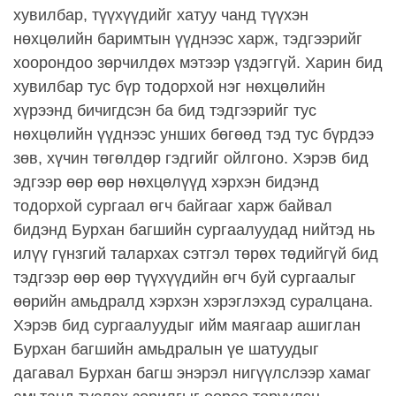
хувилбар, түүхүүдийг хатуу чанд түүхэн
нөхцөлийн баримтын үүднээс харж, тэдгээрийг
хоорондоо зөрчилдөх мэтээр үздэггүй. Харин бид
хувилбар тус бүр тодорхой нэг нөхцөлийн
хүрээнд бичигдсэн ба бид тэдгээрийг тус
нөхцөлийн үүднээс унших бөгөөд тэд тус бүрдээ
зөв, хүчин төгөлдөр гэдгийг ойлгоно. Хэрэв бид
эдгээр өөр өөр нөхцөлүүд хэрхэн бидэнд
тодорхой сургаал өгч байгааг харж байвал
бидэнд Бурхан багшийн сургаалуудад нийтэд нь
илүү гүнзгий талархах сэтгэл төрөх төдийгүй бид
тэдгээр өөр өөр түүхүүдийн өгч буй сургаалыг
өөрийн амьдралд хэрхэн хэрэглэхэд суралцана.
Хэрэв бид сургаалуудыг ийм маягаар ашиглан
Бурхан багшийн амьдралын үе шатуудыг
дагавал Бурхан багш энэрэл нигүүлслээр хамаг