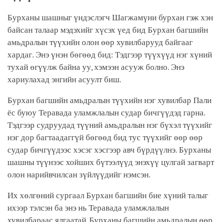
Бурханы шашныг үндэслэгч Шагжамүни бурхан гэж хэн
байсан талаар мэдэхийг хүсэх үед бид Бурхан багшийн
амьдралын түүхийн олон өөр хувилбарууд байгааг
хардаг. Энэ үнэн бөгөөд бид: Тэдгээр түүхүүд нэг хүний
тухай өгүүлж байна уу, хэмээн асууж болно. Энэ
хариулахад энгийн асуулт биш.
Бурхан багшийн амьдралын түүхийн нэг хувилбар Пали
ёс буюу Теравада уламжлалын судар бичгүүдэд гарна.
Тэдгээр судруудад түүний амьдралын нэг бүхэл түүхийг
нэг дор багтаадаггүй бөгөөд бид тус түүхийг өөр өөр
судар бичгүүдээс хэсэг хэсгээр авч бүрдүүлнэ. Бурханы
шашны түүнээс хойших бүтээлүүд энэхүү цулгай загварт
олон нарийвчилсан зүйлүүдийг нэмсэн.
Их хөлгөний сургаал Бурхан багшийн бие хүний талыг
ихээр тэлсэн ба энэ нь Теравада уламжлалын
хувилбараас ялгаатай, Бурханы багшийн амьдралын өөр