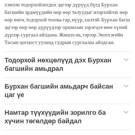
хэмээн тодорхойлогдох эдгээр дүрүүд бүгд Бурхан
багшийн эрдмүүдийн өөр өөр талуудыг илэрхийлэх өөр
өөр өнгө, тодорхой тооны гар, нүүр, хөлтэй. Бурхан багш
эдгээр өөр өөр дүрүүдээр оршихын зэрэгцээ мөн хүний
дүрээр сургаал айлдана. Жишээ нь, тэрээр Энэтхэгийн
Тасын цогцост ууланд судрын сургаалаа айлдсан.
Тодорхой нөхцөлүүд дэх Бурхан
багшийн амьдрал
Бурхан багшийн амьдарч байсан
цаг үе
Намтар түүхүүдийн зорилго ба
хүчин төгөлдөр байдал