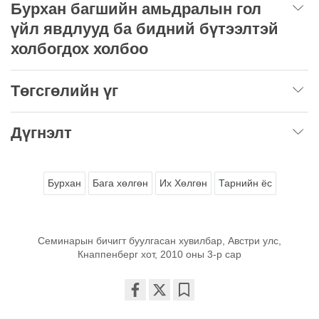
Бурхан багшийн амьдралын гол
үйл явдлууд ба бидний бүтээлтэй
холбогдох холбоо
Төгсгөлийн үг
Дүгнэлт
Бурхан
Бага хөлгөн
Их Хөлгөн
Тарнийн ёс
Семинарын бичигт буулгасан хувилбар, Австри улс,
Кнаппенберг хот, 2010 оны 3-р сар
Share
Bookmark