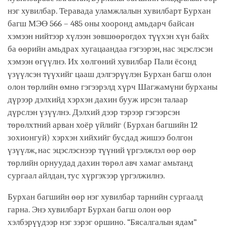
нэг хувилбар. Теравада уламжлалын хувилбарт Бурхан
багш МЭӨ 566 – 485 оны хооронд амьдарч байсан
хэмээн нийтээр хүлээн зөвшөөрөгдөх түүхэн хүн байх
ба өөрийн амьдрах хугацаандаа гэгээрэн, нас эцэслэсэн
хэмээн өгүүлнэ. Их хөлгөний хувилбар Пали ёсонд
үзүүлсэн түүхийг цааш дэлгэрүүлэн Бурхан багш олон
олон төрлийн өмнө гэгээрэлд хүрч Шагжамүни бурханы
дүрээр дэлхийд хэрхэн дахин бууж ирсэн талаар
дүрслэн үзүүлнэ. Дэлхий дээр тэрээр гэгээрсэн
төрөлхтний арван хоёр үйлийг (Бурхан багшийн 12
зохионгуй) хэрхэн хийхийг бусдад жишээ болгон
үзүүлж, нас эцэслэснээр түүний үргэлжлэл өөр өөр
төрлийн орнуудад дахин төрөл авч хамаг амьтанд
сургаал айлдан, тус хүргэхээр үргэлжилнэ.
Бурхан багшийн өөр нэг хувилбар тарнийн сургаалд
гарна. Энэ хувилбарт Бурхан багш олон өөр
хэлбэрүүдээр нэг зэрэг оршино. “Бясалгалын ядам”