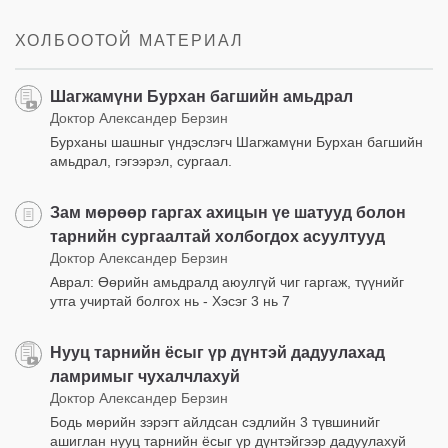
on
facebook
ХОЛБООТОЙ МАТЕРИАЛ
Шагжамүни Бурхан багшийн амьдрал
Доктор Александер Берзин
Бурханы шашныг үндэслэгч Шагжамүни Бурхан багшийн
амьдрал, гэгээрэл, сургаал.
Зам мөрөөр гаргах ахицын үе шатууд болон
тарнийн сургаалтай холбогдох асуултууд
Доктор Александер Берзин
Аврал: Өөрийн амьдралд аюулгүй чиг гаргаж, түүнийг
утга учиртай болгох нь - Хэсэг 3 нь 7
Нууц тарнийн ёсыг үр дүнтэй дадуулахад
ламримыг чухалчлахуй
Доктор Александер Берзин
Бодь мөрийн зэрэгт айлдсан сэдлийн 3 түвшинийг
ашиглан нууц тарнийн ёсыг үр дүнтэйгээр дадуулахуй