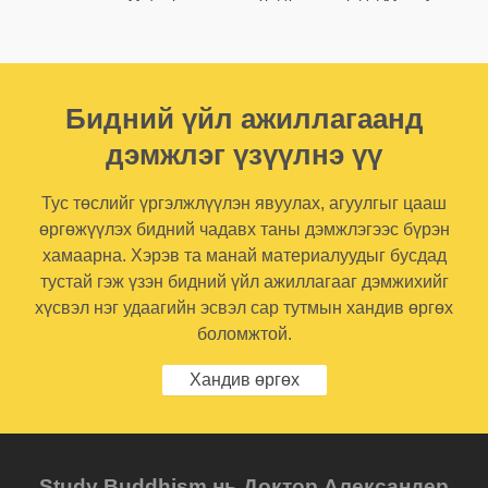
Бидний үйл ажиллагаанд
дэмжлэг үзүүлнэ үү
Тус төслийг үргэлжлүүлэн явуулах, агуулгыг цааш
өргөжүүлэх бидний чадавх таны дэмжлэгээс бүрэн
хамаарна. Хэрэв та манай материалуудыг бусдад
тустай гэж үзэн бидний үйл ажиллагааг дэмжихийг
хүсвэл нэг удаагийн эсвэл сар тутмын хандив өргөх
боломжтой.
Хандив өргөх
Study Buddhism нь Доктор Александер