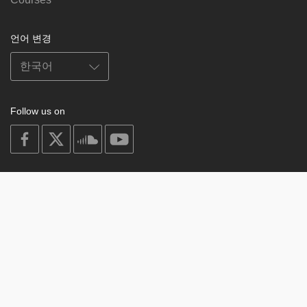
언어 변경
Follow us on
on
on
on
on
facebook
X
soundcloud
youtube
Subscribe to our newsletter
Enter
Subscribe
your
email
Study
© 2003-2026 Berzin Archives e.V.
Impressum
Buddhism