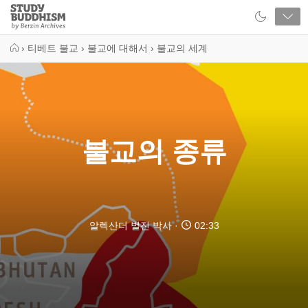
Close
Study
Buddhism
Home
›
티베트 불교
›
불교에 대해서
›
불교의 세계
불교의 종류
알렉산더 벌진 박사
02:33