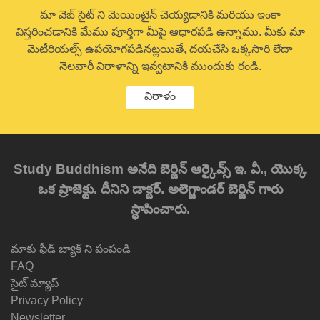
మా వెబ్ సైట్ ని మెయింటైన్ చెయ్యడానికి మరియు ఇంకా
విస్తరించడానికి మేము పూర్తిగా మీపై ఆధారపడి ఉన్నాము. మీకు మా
మెటీరియల్స్ ఉపయోగపడినట్లయితే, దయచేసి ఒక్కసారి లేదా
నెలవారీ విరాళాన్ని ఇవ్వటానికి ముందుకు రండి.
విరాళం
Study Buddhism అనేది బెర్జిన్ ఆర్కైవ్స్ ఇ. వీ., యొక్క
ఒక ప్రాజెక్టు. దీనిని డాక్టర్. అలెగ్జాండర్ బెర్జిన్ గారు
స్థాపించారు.
మాకు ఫీడ్ బ్యాక్ ని పంపండి
FAQ
సైట్ మ్యాప్
Privacy Policy
Newsletter