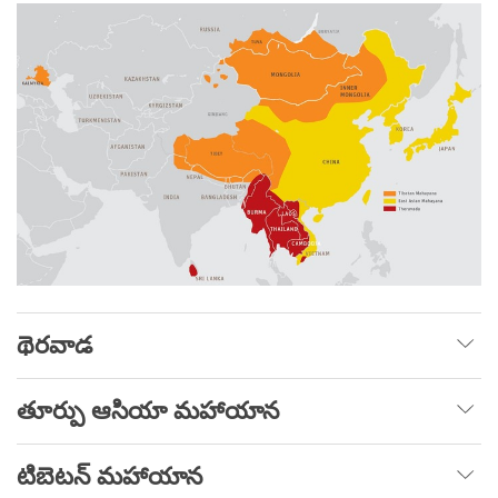
థెరవాడ
తూర్పు ఆసియా మహాయాన
టిబెటన్ మహాయాన