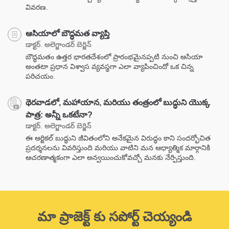
వివరణ.
ఆసియాలో బౌద్ధమత వ్యాప్తి
డాక్టర్. అలెగ్జాండర్ బెర్జిన్
బౌద్ధమతం ఉత్తర భారతదేశంలో ప్రారంభమైనప్పటి నుంచి ఆసియా
అంతటా ప్రధాన విశ్వాస వ్యవస్థగా ఎలా వ్యాపించిందో ఒక చిన్న
పరిచయం.
థెరవాడలో, మహాయాన, మరియు తంత్రంలో బుద్ధుని యొక్క
పాత్ర: అన్నీ ఒకటేనా?
డాక్టర్. అలెగ్జాండర్ బెర్జిన్
ఈ ఆర్టికల్ బుద్ధుని జీవితంలోని అనేకమైన విరుద్ధం కాని సందర్భోచిత
ప్రదర్శనలను వివరిస్తుంది మరియు వాటిని మన ఆధ్యాత్మిక మార్గానికి
ఆచరణాత్మకంగా ఎలా అన్వయించుకోవచ్చో మనకు నేర్పిస్తుంది.
మా ప్రాజెక్ట్ కు సపోర్ట్ చెయ్యండి