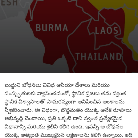
బుద్ధుని బోధనలు వివిధ ఆసియా దేశాలు మరియు
సంస్కృతులకు వ్యాపించడంతో, స్థానిక ప్రజలు తమ స్వంత
స్థానిక విశ్వాసాలతో సామరస్యంగా అనిపించిన అంశాలను
స్వీకరించారు. ఈ విధంగా, బౌద్ధమతం యొక్క అనేక రూపాలు
అభివృద్ధి చెందాయి, ప్రతి ఒక్కటి దాని స్వంత ప్రత్యేకమైన
విధానాన్ని మరియు శైలిని కలిగి ఉంది, ఇవన్నీ ఆ బోధనల
యొక్క అత్యంత ముఖ్యమైన లక్షణాలను కలిగి ఉన్నాయి. ఇది