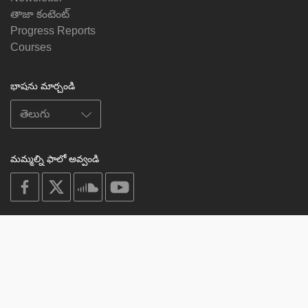
తాజా కంటెంట్
Progress Reports
Courses
భాషను మార్చండి
మమ్మల్ని ఫాలో అవ్వండి
on
on
on
on
facebook
X
soundcloud
youtube
Subscribe to our newsletter
Enter
Subscribe
your
email