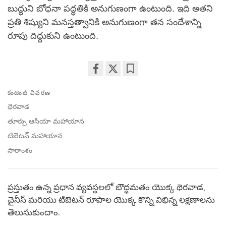
బుద్ధుని బోధనా పద్ధతికి అనుగుణంగా ఉంటుంది. ఇది అతని
ప్రతి శిష్యుని మనస్తత్వానికి అనుగుణంగా తన సందేశాన్ని
రూపు దిద్దుకుని ఉంటుంది.
Share
Bookmark
కంటెంట్ వివరణ
on
facebook
థెరవాడ
తూర్పు ఆసియా మహాయాన
టిబెటన్ మహాయాన
సారాంశం
ప్రస్తుతం ఉన్న ప్రధాన వ్యవస్థలలో బౌద్ధమతం యొక్క థెరవాడ,
చైనీస్ మరియు టిబెటన్ రూపాల యొక్క కొన్ని విభిన్న లక్షణాలను
తెలుసుకుందాం.