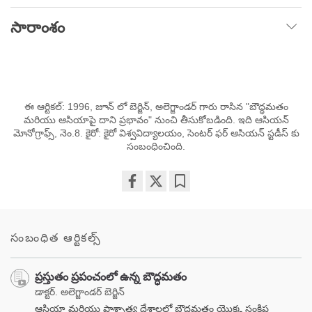
సారాంశం
ఈ ఆర్టికల్: 1996, జూన్ లో బెర్జిన్, అలెగ్జాండర్ గారు రాసిన "బౌద్ధమతం
మరియు ఆసియాపై దాని ప్రభావం" నుంచి తీసుకోబడింది. ఇది ఆసియన్
మోనోగ్రాఫ్స్, నెం.8. కైరో: కైరో విశ్వవిద్యాలయం, సెంటర్ ఫర్ ఆసియన్ స్టడీస్ కు
సంబంధించింది.
Share
Bookmark
on
facebook
సంబంధిత ఆర్టికల్స్
ప్రస్తుతం ప్రపంచంలో ఉన్న బౌద్ధమతం
డాక్టర్. అలెగ్జాండర్ బెర్జిన్
ఆసియా మరియు పాశ్చాత్య దేశాలలో బౌద్ధమతం యొక్క సంక్షిప్త