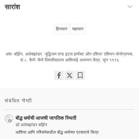
सारांश
हिनयान
महायान
अंशः बर्झिन, अलेक्झांडर. ‘बुद्धिजम एण्ड इट्स इम्पॅक्ट ऑन एशिया’ एशियन मोनोग्राफ्स,
सं.८. कैरोः कैरो विश्वविद्यालय आशियाई अध्ययन केंद्र, जून १९९६
Share
Bookmark
on
facebook
संबंधित गोष्टी
बौद्ध धर्माची आजची जागतिक स्थिती
डॉ.अलेक्झांडर बर्झिन
आशिया आणि पश्चिमेकडील बौद्ध धर्माच्या प्रसाराचे चित्र