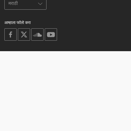
आम्हाला फॉलो करा
on
on
on
on
facebook
X
soundcloud
youtube
Subscribe to our newsletter
Enter
Subscribe
your
email
Study
© 2003-2026 Berzin Archives e.V.
Impressum
Buddhism
Home