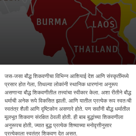
जस-जसा बौद्ध शिकवणीचा विभिन्न आशियाई देश आणि संस्कृतींमध्ये
प्रसार होत गेला, तिथल्या लोकांनी स्थानिक धारणांना अनुरूप
असणाऱ्या बौद्ध शिकवणीतील तत्त्वांचा स्वीकार केला. अशा रीतीने बौद्ध
धर्माची अनेक रूपे विकसित झाली. आणि यातील प्रत्येक रूप स्वतःची
स्वतंत्र शैली आणि दृष्टिकोन असणारे होते. पण सर्वांनी बौद्ध धर्मातील
मूलभूत शिकवण संरक्षित ठेवली होती. ही बाब बुद्धांच्या शिकवणीला
अनुरूपच होती, ज्यात बुद्ध प्रत्येक शिष्याच्या मनोवृत्तीनुसार
प्रत्येकाला स्वतंत्र शिकवण देत असत.