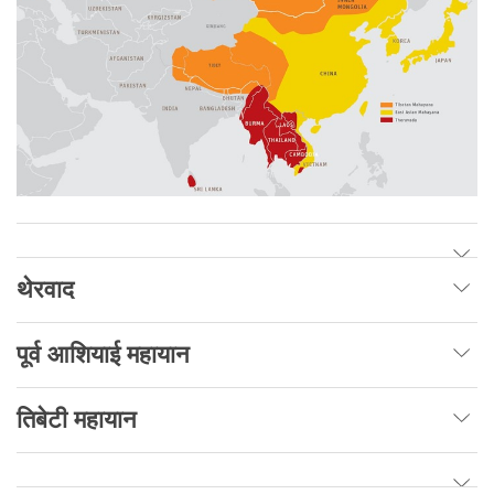
थेरवाद
पूर्व
आशियाई
महायान
तिबेटी
महायान