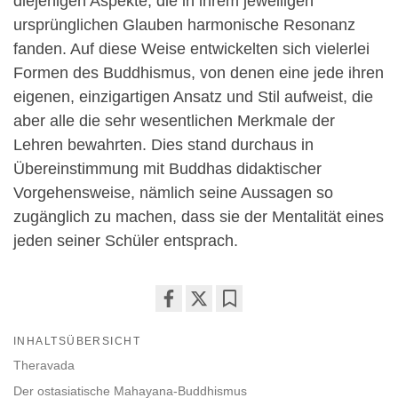
diejenigen Aspekte, die in ihrem jeweiligen
ursprünglichen Glauben harmonische Resonanz
fanden. Auf diese Weise entwickelten sich vielerlei
Formen des Buddhismus, von denen eine jede ihren
eigenen, einzigartigen Ansatz und Stil aufweist, die
aber alle die sehr wesentlichen Merkmale der
Lehren bewahrten. Dies stand durchaus in
Übereinstimmung mit Buddhas didaktischer
Vorgehensweise, nämlich seine Aussagen so
zugänglich zu machen, dass sie der Mentalität eines
jeden seiner Schüler entsprach.
Share
Bookmark
INHALTSÜBERSICHT
on
facebook
Theravada
Der ostasiatische Mahayana-Buddhismus