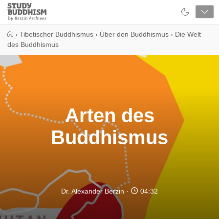
Close
Study
Buddhism
Home
›
Tibetischer Buddhismus
›
Über den Buddhismus
›
Die Welt
des Buddhismus
Arten des
Buddhismus
Dr. Alexander Berzin
04:32