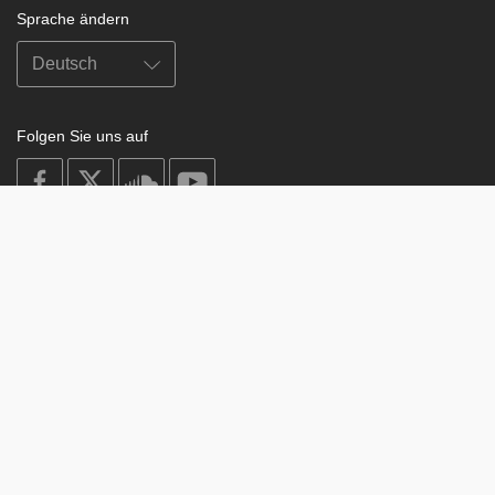
Sprache ändern
Folgen Sie uns auf
on
on
on
on
facebook
X
soundcloud
youtube
Subscribe to our newsletter
Enter
Subscribe
your
email
Study
© 2003-2026 Berzin Archives e.V.
Impressum
Buddhism
Home