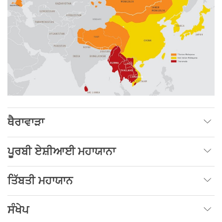
ਥੈਰਾਵਾੜਾ
ਪੂਰਬੀ ਏਸ਼ੀਆਈ ਮਹਾਯਾਨਾ
ਤਿੱਬਤੀ ਮਹਾਯਾਨ
ਸੰਖੇਪ