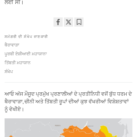
ਲਈ ਸੀ।
Share
Bookmark
ਸਮੱਗਰੀ ਦੀ ਸੰਖੇਪ ਜਾਣਕਾਰੀ
on
facebook
ਥੈਰਾਵਾੜਾ
ਪੂਰਬੀ ਏਸ਼ੀਆਈ ਮਹਾਯਾਨਾ
ਤਿੱਬਤੀ ਮਹਾਯਾਨ
ਸੰਖੇਪ
ਆਓ ਅੱਜ ਮੌਜੂਦ ਪ੍ਰਮੁੱਖ ਪ੍ਰਣਾਲੀਆਂ ਦੇ ਪ੍ਰਤੀਨਿਧੀ ਵਜੋਂ ਬੁੱਧ ਧਰਮ ਦੇ
ਥੈਰਾਵਾੜਾ, ਚੀਨੀ ਅਤੇ ਤਿੱਬਤੀ ਰੂਪਾਂ ਦੀਆਂ ਕੁਝ ਵੱਖਰੀਆਂ ਵਿਸ਼ੇਸ਼ਤਾਵਾਂ
ਨੂੰ ਵੇਖੀਏ।