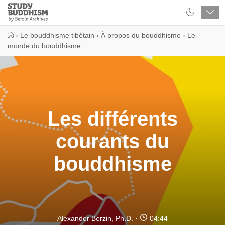
Close
Study
Buddhism
Home
›
Le bouddhisme tibétain
›
À propos du bouddhisme
›
Le
monde du bouddhisme
Les différents
courants du
bouddhisme
Alexander Berzin, Ph.D.
04:44