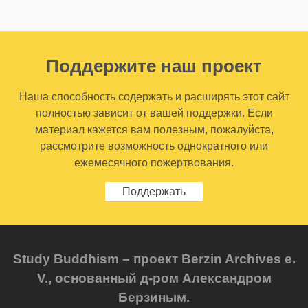
Поддержите наш проект
Наша способность содержать и расширять этот сайт
полностью зависит от вашей поддержки. Если
материал кажется вам полезным, пожалуйста,
рассмотрите возможность однократного или
ежемесячного пожертвования.
Поддержать
Study Buddhism – проект Berzin Archives e.
V., основанный д-ром Александром
Берзиным.