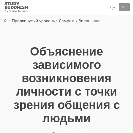
Close
Study
Buddhism
Home
›
Продвинутый уровень
›
Ламрим
›
Випашьяна
Объяснение
зависимого
возникновения
личности с точки
зрения общения с
людьми