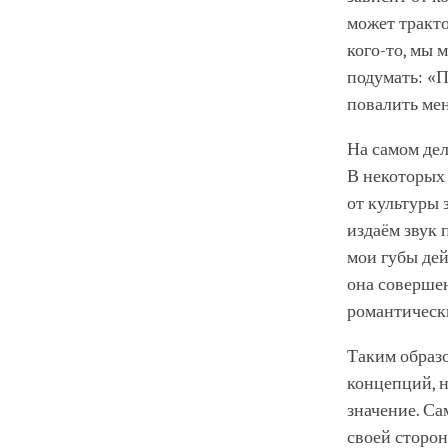
может тракт
кого-то, мы 
подумать: «П
повалить мен
На самом дел
В некоторых 
от культуры 
издаём звук 
мои губы дей
она совершен
романтическ
Таким образо
концепций, н
значение. Са
своей сторон