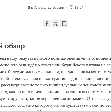
Д-р Александр Берзин
19:54
Share
Bookmark
on
facebook
й обзор
ем нашу тему зависимого возникновения «я» в отношения
мню, что речь идёт о сочетании буддийского взгляда на з
ие с более детальным анализом, предложенным контексту
й. Контекстуальная психотерапия – одно из направлений
а рассматривает не только индивидуальный психологичес
 и то, как на него влияет динамика различных систем, в ко
ует с другими, например семейная динамика. Это согласуе
зглядом, согласно которому мы не существуем сами по себ