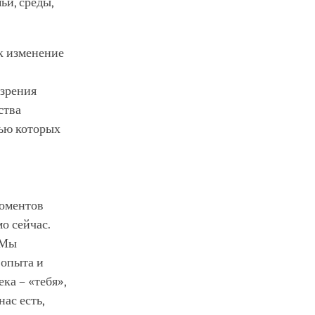
ьи, среды,
к изменение
 зрения
ства
щью которых
моментов
о сейчас.
 Мы
 опыта и
ка – «тебя»,
ас есть,