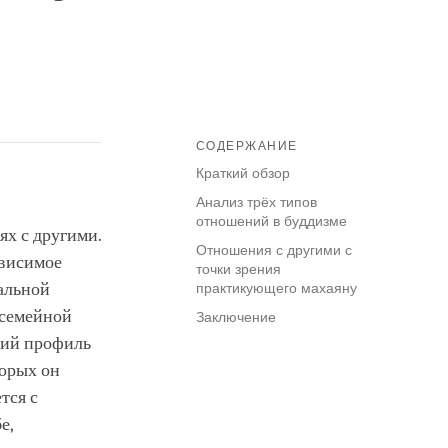
СОДЕРЖАНИЕ
Краткий обзор
Анализ трёх типов
отношений в буддизме
х с другими.
Отношения с другими с
ависимое
точки зрения
альной
практикующего махаяну
 семейной
Заключение
кий профиль
торых он
тся с
е,