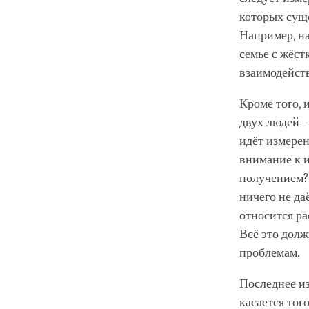
которых суще
Например, на
семье с жёст
взаимодейств
Кроме того,
двух людей 
идёт измерен
внимание к и
получением? 
ничего не да
относится р
Всё это долж
проблемам.
Последнее из
касается тог