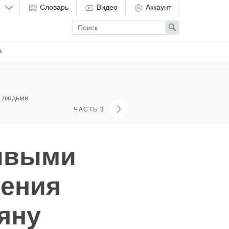
Словарь
Видео
Аккаунт
Enter
Search
search
term
а
с людьми
ЧАСТЬ 3
ивыми
рения
яну