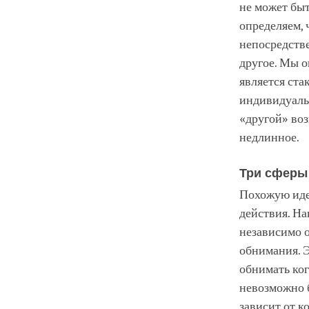
не может быт
определяем, 
непосредстве
другое. Мы оп
является ста
индивидуальн
«другой» воз
недлинное.
Три сферы
Похожую иде
действия. На
независимо о
обнимания. Э
обнимать ког
невозможно б
зависит от к