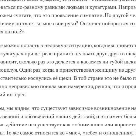
оваться по-разному разными людьми и культурами. Наприм
можем считать, что это проявление симпатии. Но другой ч
очему он тянет ко мне свои руки? Он хочет побороться со
я на пол?»
е можно попасть в неловкую ситуацию, когда мы приветст
культурах при встрече принято целовать друг друга в щёк
зависит, сколько раз это делается и касаемся ли губой щек
поцелуя. Один раз, когда я приветствовал женщину из друг
ствительно коснулись её щеки. В той стране это не было п
но неправильно поняла мои намерения, решив, что я про
ий интерес.
м, мы видим, что существует зависимое возникновение н
азваний и обозначений наших действий, и это имеет бол
мо действие не существует как «обнимание» или «приветс
ы. То же самое относится ко «мне», «тебе» и отношениям. 