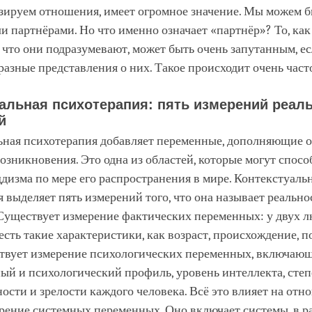
зируем отношения, имеет огромное значение. Мы можем б
и партнёрами. Но что именно означает «партнёр»? То, ка
что они подразумевают, может быть очень запутанным, ес
азные представления о них. Такое происходит очень част
альная психотерапия: пять измерений реал
й
ьная психотерапия добавляет переменные, дополняющие 
озникновения. Это одна из областей, которые могут спосо
дизма по мере его распространения в мире. Контекстуаль
 выделяет пять измерений того, что она называет реальн
Существует измерение фактических переменных: у двух л
сть такие характеристики, как возраст, происхождение, по
ствует измерение психологических переменных, включаю
ый и психологический профиль, уровень интеллекта, степ
ости и зрелости каждого человека. Всё это влияет на отн
рение системных переменных. Оно включает системы, в р