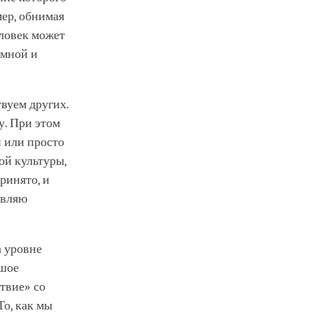
ер, обнимая
еловек может
 мной и
вуем других.
у. При этом
и или просто
ой культуры,
ринято, и
являю
а уровне
ьшое
твие» со
То, как мы