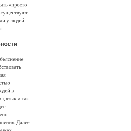
ыть «просто
к существуют
ли у людей
о.
ьности
объяснение
бствовать
ная
остью
юдей в
л, язык и так
щее
ень
ошения. Далее
амках