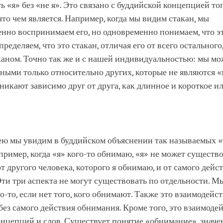
ь «я» без «не я». Это связано с буддийской концепцией тог
что чем является. Например, когда мы видим стакан, мы
нно воспринимаем его, но одновременно понимаем, что эт
ределяем, что это стакан, отличая его от всего остального,
каном. Точно так же и с нашей индивидуальностью: мы м
ыми только относительно других, которые не являются «
никают зависимо друг от друга, как длинное и короткое и
ю мы увидим в буддийском объяснении так называемых «
пример, когда «я» кого-то обнимаю, «я» не может существ
т другого человека, которого я обнимаю, и от самого дейс
ти три аспекта не могут существовать по отдельности. М
о-то, если нет того, кого обнимают. Также это взаимодейс
ез самого действия обнимания. Кроме того, это взаимоде
онцепций и слов. Существует понятие «обнимание», значе