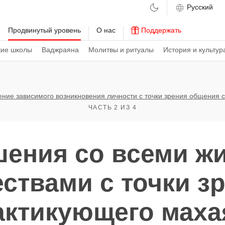
м
Продвинутый уровень
О нас
Поддержать
кие школы
Ваджраяна
Молитвы и ритуалы
История и культур
ние зависимого возникновения личности с точки зрения общения 
ЧАСТЬ 2 ИЗ 4
шения со всеми ж
ствами с точки з
актикующего маха