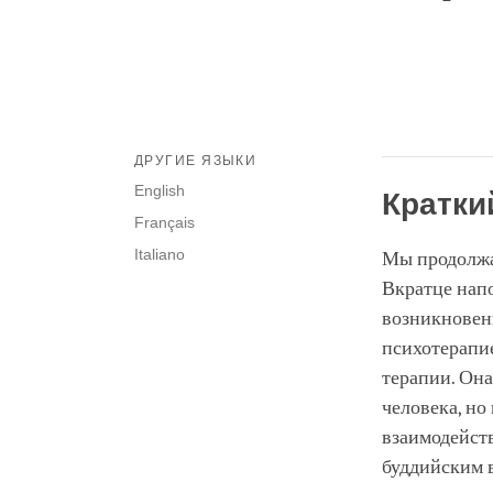
ДРУГИЕ ЯЗЫКИ
English
Кратки
Français
Italiano
Мы продолжа
Вкратце напо
возникновен
психотерапие
терапии. Он
человека, но
взаимодейств
буддийским в