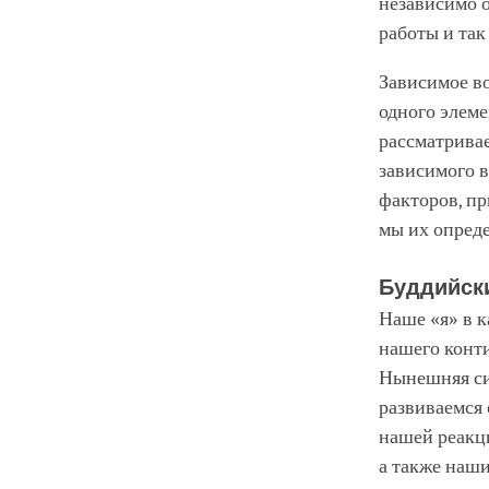
независимо о
работы и так
Зависимое во
одного элеме
рассматривае
зависимого в
факторов, пр
мы их опреде
Буддийски
Наше «я» в 
нашего конти
Нынешняя сит
развиваемся 
нашей реакци
а также наши