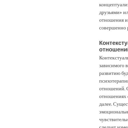
концептуали
друзьями» ил
отношения и 
совершенно р
Контексту
отношени
Контекстуал
зависимого в
развитию буд
психотерапия
отношений. 
отношениях е
далее. Суще
эмоциональн
чувствительн
следует изме