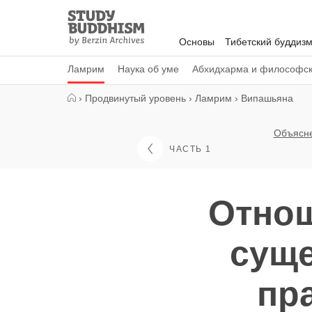
Close
Study
Buddhism
Основы
Тибетский буддиз
Home
Ламрим
Наука об уме
Абхидхарма и философс
›
Продвинутый уровень
›
Ламрим
›
Випашьяна
Объясне
ЧАСТЬ 1
Отно
суще
пр