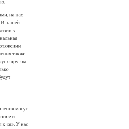
ию.
ами, на нас
. В нашей
жизнь в
ональная
ротяжении
шения также
руг с другом
лько
будут
вления могут
инное и
 к «я». У нас