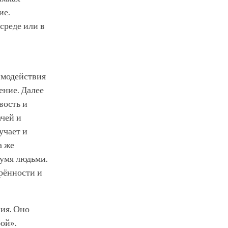
ие.
среде или в
имодействия
ение. Далее
вость и
ачей и
учает и
а же
вумя людьми.
рённости и
ния. Оно
ой».