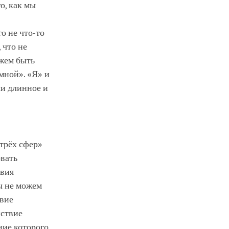
о, как мы
о не что-то
 что не
ожем быть
мной». «Я» и
ли длинное и
трёх сфер»
овать
твия
ы не можем
твие
йствие
ние которого