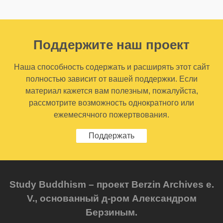
Поддержите наш проект
Наша способность содержать и расширять этот сайт
полностью зависит от вашей поддержки. Если
материал кажется вам полезным, пожалуйста,
рассмотрите возможность однократного или
ежемесячного пожертвования.
Поддержать
Study Buddhism – проект Berzin Archives e.
V., основанный д-ром Александром
Берзиным.