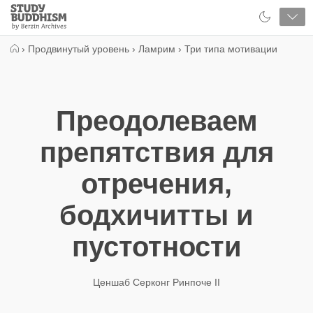
Close
Study
Buddhism
Home
›
Продвинутый уровень
›
Ламрим
›
Три типа мотивации
Преодолеваем
препятствия для
отречения,
бодхичитты и
пустотности
Ценшаб Серконг Ринпоче II