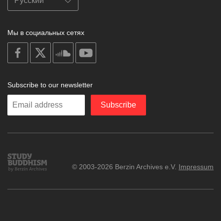
Мы в социальных сетях
on
on
on
on
facebook
X
soundcloud
youtube
Subscribe to our newsletter
Enter
Subscribe
your
email
Study
© 2003-2026 Berzin Archives e.V.
Impressum
Buddhism
Home