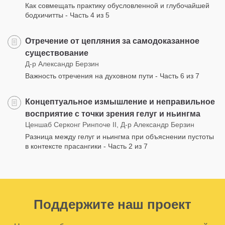
Как совмещать практику обусловленной и глубочайшей
бодхичитты - Часть 4 из 5
Отречение от цепляния за самодоказанное
существование
Д-р Александр Берзин
Важность отречения на духовном пути - Часть 6 из 7
Концептуальное измышление и неправильное
восприятие с точки зрения гелуг и ньингма
Ценшаб Серконг Ринпоче II, Д-р Александр Берзин
Разница между гелуг и ньингма при объяснении пустоты
в контексте прасангики - Часть 2 из 7
Поддержите наш проект