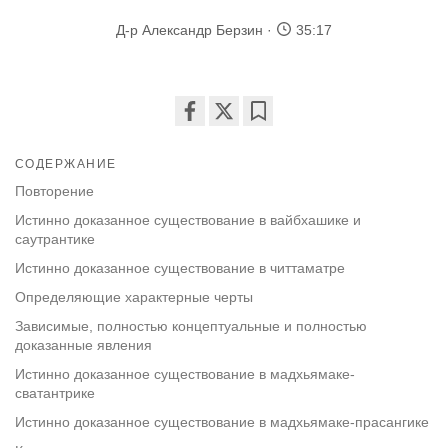
Д-р Александр Берзин
35:17
Share
Bookmark
on
СОДЕРЖАНИЕ
facebook
Повторение
Истинно доказанное существование в вайбхашике и
саутрантике
Истинно доказанное существование в читтаматре
Определяющие характерные черты
Зависимые, полностью концептуальные и полностью
доказанные явления
Истинно доказанное существование в мадхьямаке-
сватантрике
Истинно доказанное существование в мадхьямаке-прасангике