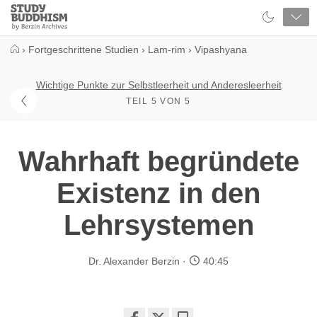
Close
Study
Buddhism
Home
›
Fortgeschrittene Studien
›
Lam-rim
›
Vipashyana
Wichtige Punkte zur Selbstleerheit und Anderesleerheit
TEIL 5 VON 5
Wahrhaft begründete
Existenz in den
Lehrsystemen
Dr. Alexander Berzin
40:45