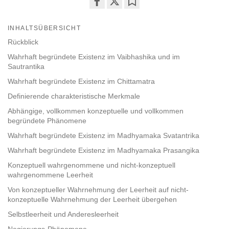
Share
Bookmark
on
INHALTSÜBERSICHT
facebook
Rückblick
Wahrhaft begründete Existenz im Vaibhashika und im
Sautrantika
Wahrhaft begründete Existenz im Chittamatra
Definierende charakteristische Merkmale
Abhängige, vollkommen konzeptuelle und vollkommen
begründete Phänomene
Wahrhaft begründete Existenz im Madhyamaka Svatantrika
Wahrhaft begründete Existenz im Madhyamaka Prasangika
Konzeptuell wahrgenommene und nicht-konzeptuell
wahrgenommene Leerheit
Von konzeptueller Wahrnehmung der Leerheit auf nicht-
konzeptuelle Wahrnehmung der Leerheit übergehen
Selbstleerheit und Anderesleerheit
Negierungs-Phänomene