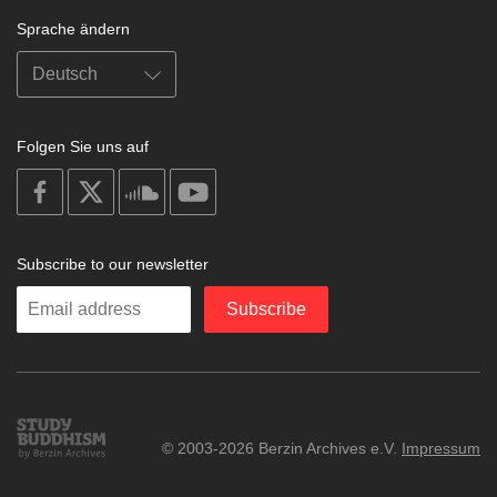
Sprache ändern
Folgen Sie uns auf
on
on
on
on
facebook
X
soundcloud
youtube
Subscribe to our newsletter
Enter
Subscribe
your
email
Study
© 2003-2026 Berzin Archives e.V.
Impressum
Buddhism
Home