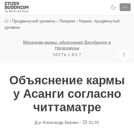
Close
Study
Buddhism
Home
›
Продвинутый уровень
›
Ламрим
›
Карма: продвинутый
уровень
Механизм кармы: объяснения Васубандху и
Нагарджуны
ЧАСТЬ 1 ИЗ 7
Объяснение кармы
у Асанги согласно
читтаматре
Д-р Александр Берзин
31:01