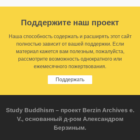
Поддержите наш проект
Наша способность содержать и расширять этот сайт
полностью зависит от вашей поддержки. Если
материал кажется вам полезным, пожалуйста,
рассмотрите возможность однократного или
ежемесячного пожертвования.
Поддержать
Study Buddhism – проект Berzin Archives e.
V., основанный д-ром Александром
Берзиным.