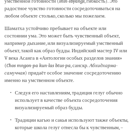
умственной готовности (
shin-sbyangs
, гибкость). Это
радостное чувство готовности сосредоточиваться на
любом объекте столько, сколько мы пожелаем.
Шаматха устойчиво пребывает на объекте или
состоянии ума. Это может быть чувственный объект,
например дыхание, или визуализируемый умственный
объект, такой как образ будды. Индийский мастер IV или
V века Асанга в «Антологии особых разделов знания»
(
Chos mngon-pa kun-las btus-pa
, санскр.
Абхидхарма-
самуччая
) придаёт особое значение сосредоточению
именно на умственном объекте.
Следуя его наставлениям, традиция гелуг обычно
использует в качестве объекта сосредоточения
визуализируемый образ будды.
Традиции кагью и сакья используют также объекты,
которые школа гелуг отнесла бы к чувственным, –