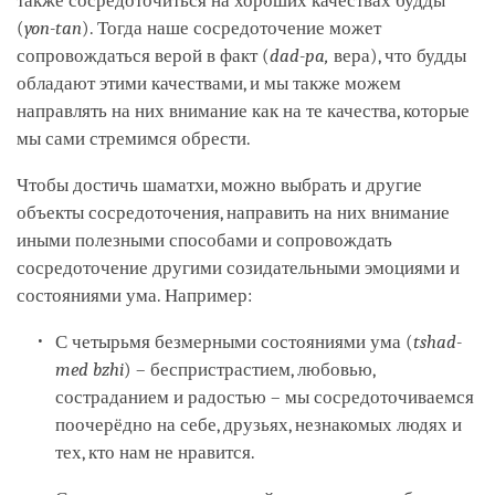
также сосредоточиться на хороших качествах будды
(
yon-tan
). Тогда наше сосредоточение может
сопровождаться верой в факт (
dad-pa,
вера), что будды
обладают этими качествами, и мы также можем
направлять на них внимание как на те качества, которые
мы сами стремимся обрести.
Чтобы достичь шаматхи, можно выбрать и другие
объекты сосредоточения, направить на них внимание
иными полезными способами и сопровождать
сосредоточение другими созидательными эмоциями и
состояниями ума. Например:
С четырьмя безмерными состояниями ума (
tshad-
med bzhi
) – беспристрастием, любовью,
состраданием и радостью – мы сосредоточиваемся
поочерёдно на себе, друзьях, незнакомых людях и
тех, кто нам не нравится.