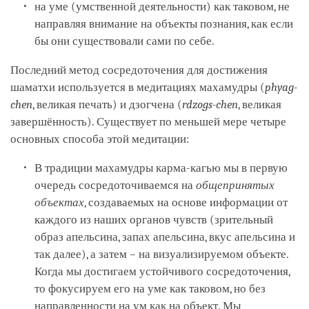
на уме (умственной деятельности) как таковом, не
направляя внимание на объекты познания, как если
бы они существовали сами по себе.
Последний метод сосредоточения для достижения
шаматхи используется в медитациях махамудры (
phyag-
chen
, великая печать) и дзогчена (
rdzogs-chen
, великая
завершённость). Существует по меньшей мере четыре
основных способа этой медитации:
В традиции махамудры карма-кагью мы в первую
очередь сосредоточиваемся на
общепринятых
объектах
, создаваемых на основе информации от
каждого из наших органов чувств (зрительный
образ апельсина, запах апельсина, вкус апельсина и
так далее), а затем – на визуализируемом объекте.
Когда мы достигаем устойчивого сосредоточения,
то фокусируем его на уме как таковом, но без
направленности на ум как на объект. Мы