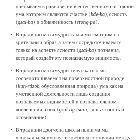
пребываем в равновесии в естественном состоянии
ума, которым являются счастье (
bde-ba
), ясность
(
gsal-ba
) и обнажённость (
stong-pa
).
В традиции махамудры сакья мы смотрим на
зрительный образ, а затем сосредоточиваемся
только на аспекте ясности (
gsal-ba
) познания,
который создаёт эту познаваемую видимость.
В традиции махамудры гелуг-кагью мы
сосредоточиваемся на поверхностной природе
(
kun-rdzob
, обусловленная природа) ума как на
умственной деятельности лишь создания
познаваемых видимостей и познавательном
вовлечении в них (
gsal-rig-tsam
, лишь ясность и
осознавание).
В традиции дзогчена школы ньингма мы
успокаиваем ум в естественном состоянии между