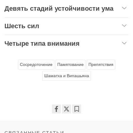
Девять стадий устойчивости ума
Шесть сил
Четыре типа внимания
Сосредоточение
Памятование
Препятствия
Шаматха и Випашьяна
Share
Bookmark
on
facebook