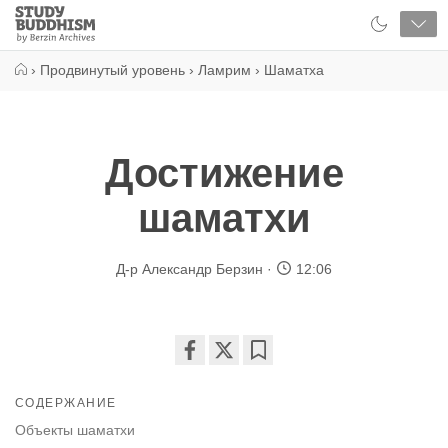
Close
Study
Buddhism
Home
›
Продвинутый уровень
›
Ламрим
›
Шаматха
Достижение
шаматхи
Д-р Александр Берзин
12:06
Share
Bookmark
on
СОДЕРЖАНИЕ
facebook
Объекты шаматхи