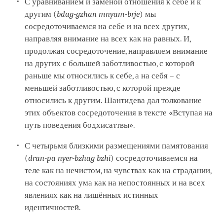
С уравниванием и заменой отношения к себе и к
другим (
bdag-gzhan mnyam-brje
) мы
сосредоточиваемся на себе и на всех других,
направляя внимание на всех как на равных. И,
продолжая сосредоточение, направляем внимание
на других с большей заботливостью, с которой
раньше мы относились к себе, а на себя – с
меньшей заботливостью, с которой прежде
относились к другим. Шантидева дал толкование
этих объектов сосредоточения в тексте «Вступая на
путь поведения бодхисаттвы».
С четырьмя близкими размещениями памятования
(
dran-pa nyer-bzhag bzhi
) сосредоточиваемся на
теле как на нечистом, на чувствах как на страдании,
на состояниях ума как на непостоянных и на всех
явлениях как на лишённых истинных
идентичностей.