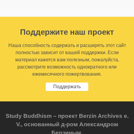
Поддержите наш проект
Наша способность содержать и расширять этот сайт
полностью зависит от вашей поддержки. Если
материал кажется вам полезным, пожалуйста,
рассмотрите возможность однократного или
ежемесячного пожертвования.
Поддержать
Study Buddhism – проект Berzin Archives e.
V., основанный д-ром Александром
Берзиным.