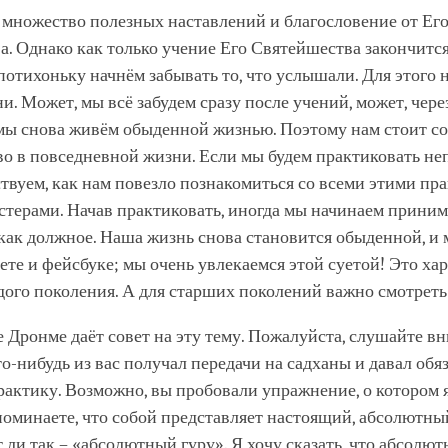
множество полезных наставлений и благословение от Ег
. Однако как только учение Его Святейшества закончится
отихоньку начнём забывать то, что услышали. Для этого 
и. Может, мы всё забудем сразу после учений, может, чере
 мы снова живём обыденной жизнью. Поэтому нам стоит со
о в повседневной жизни. Если мы будем практиковать не
твуем, как нам повезло познакомиться со всеми этими пр
стерами. Начав практиковать, иногда мы начинаем приним
как должное. Наша жизнь снова становится обыденной, и
ете и фейсбуке; мы очень увлекаемся этой суетой! Это ха
ого поколения. А для старших поколений важно смотреть
 Дронме даёт совет на эту тему. Пожалуйста, слушайте в
о-нибудь из вас получал передачи на садханы и давал обя
актику. Возможно, вы пробовали упражнение, о котором 
поминаете, что собой представляет настоящий, абсолютный
т ли так – «абсолютный гуру». Я хочу сказать, что абсолют