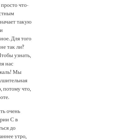
 просто что-
остным
значает такую
ли
ное. Для того
не так ли?
Чтобы узнать,
ля нас
 жаль! Мы
рушительная
, потому что,
оте.
ать очень
ории С в
ться до
аннее утро,