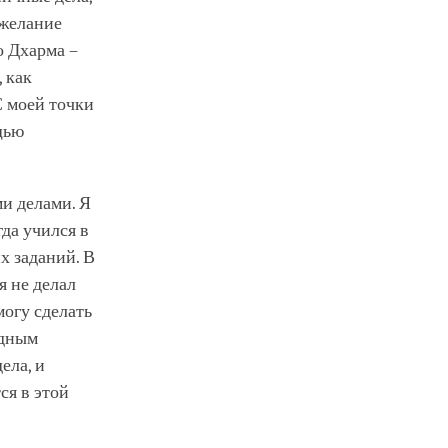
ежелание
о Дхарма –
 как
С моей точки
ощью
и делами. Я
да учился в
х заданий. В
я не делал
могу сделать
одным
ела, и
ся в этой