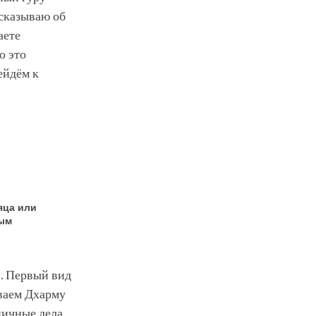
ссказываю об
аете
о это
ейдём к
яца или
лым
и. Первый вид
ываем Дхарму
ничные дела,