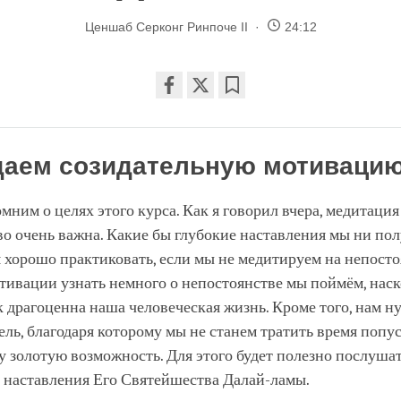
Ценшаб Серконг Ринпоче II
24:12
Share
Bookmark
on
facebook
аем созидательную мотиваци
мним о целях этого курса. Как я говорил вчера, медитация
о очень важна. Какие бы глубокие наставления мы ни пол
 хорошо практиковать, если мы не медитируем на непосто
тивации узнать немного о непостоянстве мы поймём, нас
к драгоценна наша человеческая жизнь. Кроме того, нам н
ль, благодаря которому мы не станем тратить время попус
у золотую возможность. Для этого будет полезно послуша
 наставления Его Святейшества Далай-ламы.