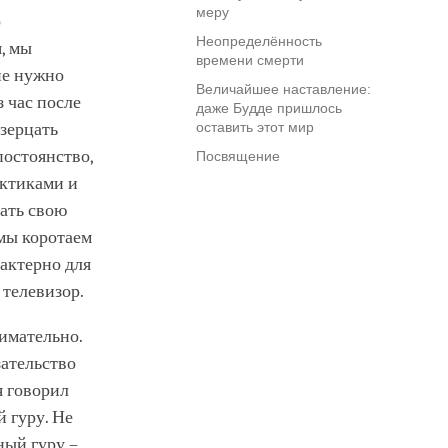
меру
о
Неопределённость
, мы
времени смерти
не нужно
Величайшее наставление:
з час после
даже Будде пришлось
зерцать
оставить этот мир
постоянство,
Посвящение
актиками и
ать свою
 мы коротаем
рактерно для
 телевизор.
нимательно.
зательство
я говорил
 гуру. Не
ный гуру –