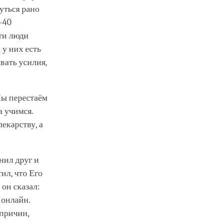
уться рано
-40
эти люди
 у них есть
вать усилия,
Мы перестаём
а учимся.
лекарству, а
нил друг и
ил, что Его
он сказал:
 онлайн.
 причин,