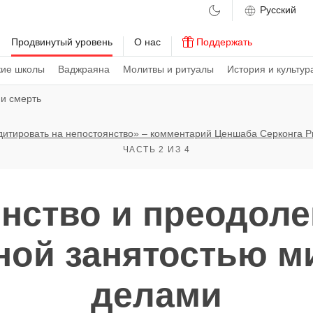
м
Продвинутый уровень
О нас
Поддержать
кие школы
Ваджраяна
Молитвы и ритуалы
История и культур
 и смерть
дитировать на непостоянство» – комментарий Ценшаба Серконга Ри
ЧАСТЬ 2 ИЗ 4
нство и преодоле
ной занятостью м
делами