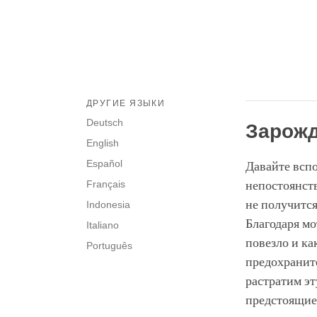
ДРУГИЕ ЯЗЫКИ
Deutsch
Зарожд
English
Español
Давайте вспо
Français
непостоянств
не получится
Indonesia
Благодаря мо
Italiano
повезло и ка
Português
предохраните
растратим эт
предстоящие