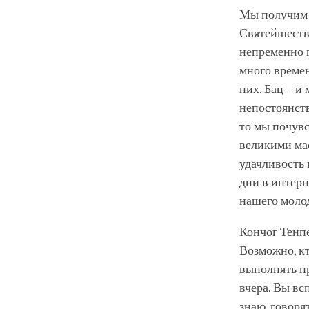
Мы получим 
Святейшества
непременно п
много времен
них. Бац – и
непостоянств
то мы почувс
великими ма
удачливость 
дни в интерн
нашего молод
Кончог Тенпе
Возможно, кт
выполнять пр
вчера. Вы вс
знаю, говоря