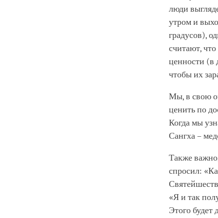
люди выгляде
утром и выхо
градусов), о
считают, что
ценности (в 
чтобы их зар
Мы, в свою о
ценить по до
Когда мы узн
Сангха – мед
Также важно,
спросил: «Ка
Святейшество
«Я и так пол
Этого будет 