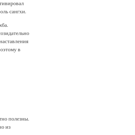
отивировал
оль сангхи.
жба.
 созидательно
 наставления
поэтому в
тно полезны.
но из