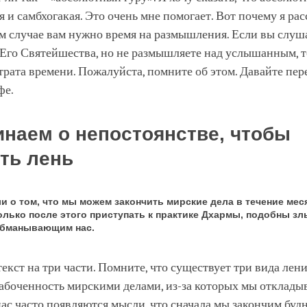
я и самбхогакая. Это очень мне помогает. Вот почему я ра
м случае вам нужно время на размышления. Если вы слуш
Его Святейшества, но не размышляете над услышанным, т
трата времени. Пожалуйста, помните об этом. Давайте пер
фе.
наем о непостоянстве, чтобы
ть лень
ли о том, что мы можем закончить мирские дела в течение мес
только после этого приступать к практике Дхармы, подобны з
обманывающим нас.
текст на три части. Помните, что существует три вида лен
забоченность мирскими делами, из-за которых мы отклад
нас часто появляются мысли, что сначала мы закончим буд