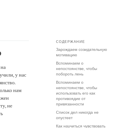
СОДЕРЖАНИЕ
Зарождаем созидательную
ю
мотивацию
Вспоминаем о
 на
непостоянстве, чтобы
побороть лень
учили, у нас
янство.
Вспоминаем о
непостоянстве, чтобы
колько нам
использовать его как
ужен
противоядие от
привязанности
ту, не
Список дел никогда не
ть
опустеет
Как научиться чувствовать