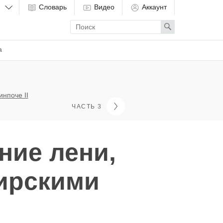
Словарь
Видео
Аккаунт
Enter
Search
search
term
а
нпоче II
ЧАСТЬ 3
ние лени,
ирскими