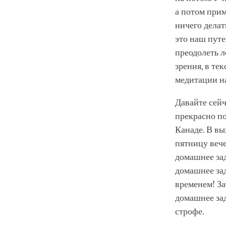
а потом прим
ничего делат
это наш путе
преодолеть л
зрения, в те
медитации на
Давайте сейч
прекрасно по
Канаде. В в
пятницу вече
домашнее зад
домашнее зад
временем! За
домашнее зад
строфе.