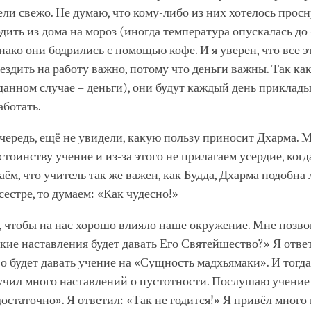
ли свежо. Не думаю, что кому-либо из них хотелось просн
дить из дома на мороз (иногда температура опускалась до 
днако они бодрились с помощью кофе. И я уверен, что все 
 ездить на работу важно, потому что деньги важны. Так как
данном случае – деньги), они будут каждый день приклады
аботать.
чередь, ещё не увидели, какую пользу приносит Дхарма. 
стоинству учение и из-за этого не прилагаем усердие, когд
аём, что учитель так же важен, как Будда, Дхарма подобна 
сестре, то думаем: «Как чудесно!»
 чтобы на нас хорошо влияло наше окружение. Мне позво
кие наставления будет давать Его Святейшество?» Я ответ
 будет давать учение на «Сущность мадхьямаки». И тогда 
учил много наставлений о пустотности. Послушаю учение
достаточно». Я ответил: «Так не годится!» Я привёл много