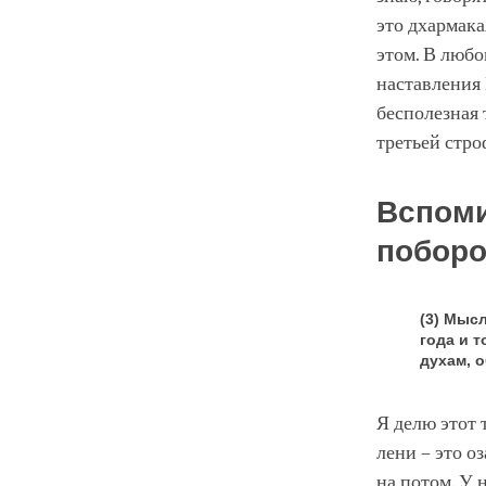
это дхармака
этом. В любо
наставления 
бесполезная 
третьей стро
Вспоми
поборо
(3) Мыс
года и 
духам, 
Я делю этот 
лени – это о
на потом. У 