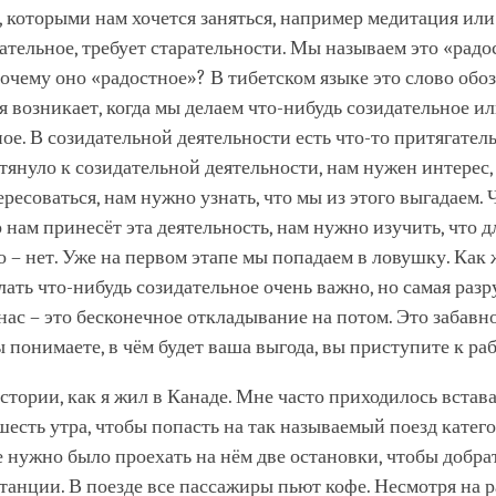
 которыми нам хочется заняться, например медитация или
ательное, требует старательности. Мы называем это «рад
очему оно «радостное»? В тибетском языке это слово обо
ая возникает, когда мы делаем что-нибудь созидательное и
ое. В созидательной деятельности есть что-то притягатель
тянуло к созидательной деятельности, нам нужен интерес, 
ресоваться, нам нужно узнать, что мы из этого выгадаем. 
 нам принесёт эта деятельность, нам нужно изучить, что д
то – нет. Уже на первом этапе мы попадаем в ловушку. Как
елать что-нибудь созидательное очень важно, но самая раз
нас – это бесконечное откладывание на потом. Это забавно
ы понимаете, в чём будет ваша выгода, вы приступите к раб
стории, как я жил в Канаде. Мне часто приходилось встав
-шесть утра, чтобы попасть на так называемый поезд катег
 нужно было проехать на нём две остановки, чтобы добра
танции. В поезде все пассажиры пьют кофе. Несмотря на р