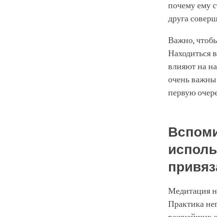
почему ему с
друга соверш
Важно, чтобы
Находиться в
влияют на на
очень важны 
первую очере
Вспоми
исполь
привяз
Медитация н
Практика неп