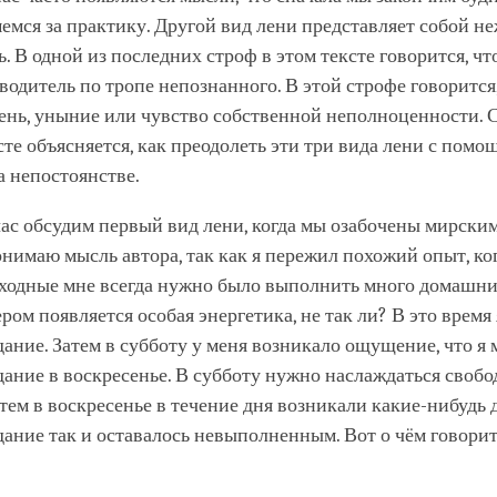
емся за практику. Другой вид лени представляет собой н
ь. В одной из последних строф в этом тексте говорится, чт
водитель по тропе непознанного. В этой строфе говорится,
ень, уныние или чувство собственной неполноценности. 
ксте объясняется, как преодолеть эти три вида лени с пом
 непостоянстве.
ас обсудим первый вид лени, когда мы озабочены мирским
нимаю мысль автора, так как я пережил похожий опыт, ког
ыходные мне всегда нужно было выполнить много домашни
ром появляется особая энергетика, не так ли? В это время 
ание. Затем в субботу у меня возникало ощущение, что я 
ание в воскресенье. В субботу нужно наслаждаться своб
тем в воскресенье в течение дня возникали какие-нибудь д
ание так и оставалось невыполненным. Вот о чём говорит