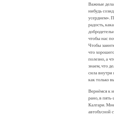
Важные дела,
нибудь созид
усердием». П
радость, как
добродетельн
чтобы нас по
Чтобы заинте
что хорошего
полезно, а ч
знаем, что д
сила внутри 
как только в
Вернёмся к и
рано, в пять
Калгари. Мне
автобусной с