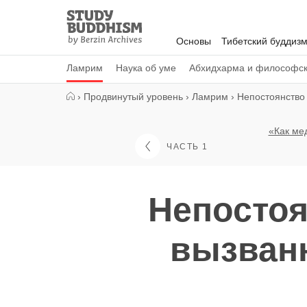
Close
Study
Buddhism
Основы
Тибетский буддиз
Home
Ламрим
Наука об уме
Абхидхарма и философс
›
Продвинутый уровень
›
Ламрим
›
Непостоянство
«Как ме
ЧАСТЬ 1
Непостоя
вызван