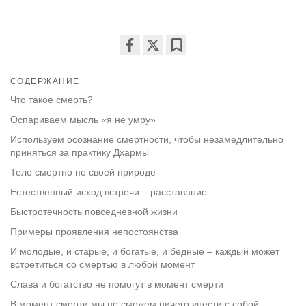
Share
Bookmark
on
СОДЕРЖАНИЕ
facebook
Что такое смерть?
Оспариваем мысль «я не умру»
Используем осознание смертности, чтобы незамедлительно
приняться за практику Дхармы
Тело смертно по своей природе
Естественный исход встречи – расставание
Быстротечность повседневной жизни
Примеры проявления непостоянства
И молодые, и старые, и богатые, и бедные – каждый может
встретиться со смертью в любой момент
Слава и богатство не помогут в момент смерти
В момент смерти мы не сможем ничего унести с собой