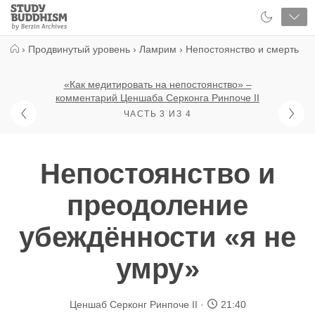
Close
Study
Buddhism
Home
›
Продвинутый уровень
›
Ламрим
›
Непостоянство и смерть
«Как медитировать на непостоянство» –
комментарий Ценшаба Серконга Ринпоче II
ЧАСТЬ 3 ИЗ 4
Непостоянство и
преодоление
убеждённости «я не
умру»
Ценшаб Серконг Ринпоче II
21:40