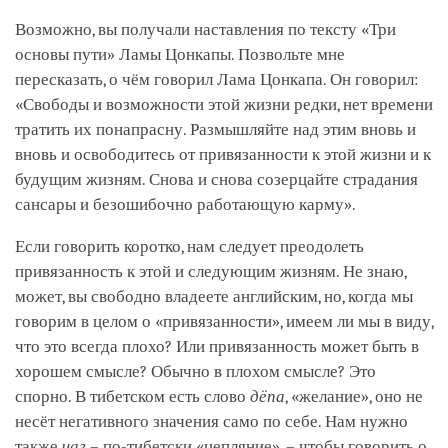
Возможно, вы получали наставления по тексту «Три
основы пути» Ламы Цонкапы. Позвольте мне
пересказать, о чём говорил Лама Цонкапа. Он говорил:
«Свободы и возможности этой жизни редки, нет времени
тратить их понапрасну. Размышляйте над этим вновь и
вновь и освободитесь от привязанности к этой жизни и к
будущим жизням. Снова и снова созерцайте страдания
сансары и безошибочно работающую карму».
Если говорить коротко, нам следует преодолеть
привязанность к этой и следующим жизням. Не знаю,
может, вы свободно владеете английским, но, когда мы
говорим в целом о «привязанности», имеем ли мы в виду,
что это всегда плохо? Или привязанность может быть в
хорошем смысле? Обычно в плохом смысле? Это
спорно. В тибетском есть слово
дёпа
, «желание», оно не
несёт негативного значения само по себе. Нам нужно
также
чаг
– по-тибетски «цепляние», – чтобы говорить о