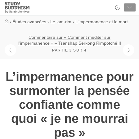
Close
Study
Buddhism
Home
›
Études avancées
›
Le lam-rim
›
L’impermanence et la mort
Commentaire sur « Comment méditer sur
l’impermanence » – Tsenshap Serkong Rimpotché II
PARTIE 3 SUR 4
L’impermanence pour
surmonter la pensée
confiante comme
quoi « je ne mourrai
pas »