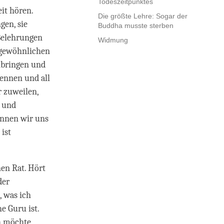
Todeszeitpunktes
eit hören.
Die größte Lehre: Sogar der
gen, sie
Buddha musste sterben
 Belehrungen
Widmung
 gewöhnlichen
inbringen und
kennen und all
r zuweilen,
k und
önnen wir uns
 ist
en Rat. Hört
der
, was ich
e Guru ist.
ch möchte