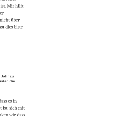
st. Mir hilft
ber
nicht über
t dies bitte
 Jahr zu
ter, die
dass es in
 ist, sich mit
nken wir, dass