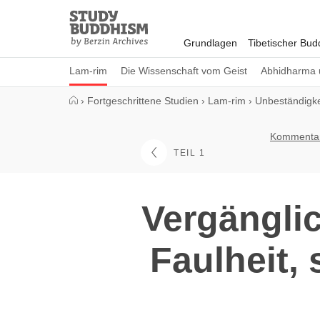
Close
Study
Buddhism
Grundlagen
Tibetischer Bu
Home
Lam-rim
Die Wissenschaft vom Geist
Abhidharma 
›
Fortgeschrittene Studien
›
Lam-rim
›
Unbeständigke
Kommentar 
TEIL 1
Vergänglic
Faulheit, 