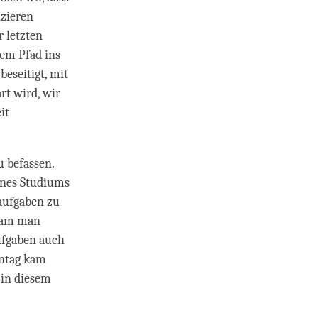
izieren
r letzten
nem Pfad ins
eseitigt, mit
rt wird, wir
it
u befassen.
ines Studiums
aufgaben zu
 kam man
ufgaben auch
nntag kam
 in diesem