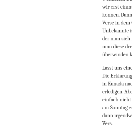
wir erst einm
können. Dann g
Verse in dem 
Unbekannte is
der man sich 
man diese dre
überwinden k
Lasst uns ein
Die Erklärun
in Kanada nac
erledigen. Ab
einfach nich
am Sonntag e
dann irgendwa
Vers.