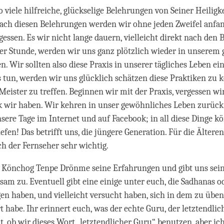
 viele hilfreiche, glückselige Belehrungen von Seiner Heiligk
ach diesen Belehrungen werden wir ohne jeden Zweifel anfan
gessen. Es wir nicht lange dauern, vielleicht direkt nach den
er Stunde, werden wir uns ganz plötzlich wieder in unserem
n. Wir sollten also diese Praxis in unserer tägliches Leben e
 tun, werden wir uns glücklich schätzen diese Praktiken zu 
Meister zu treffen. Beginnen wir mit der Praxis, vergessen wi
k wir haben. Wir kehren in unser gewöhnliches Leben zurüc
sere Tage im Internet und auf Facebook; in all diese Dinge k
efen! Das betrifft uns, die jüngere Generation. Für die Älteren
h der Fernseher sehr wichtig.
so Könchog Tenpe Drönme seine Erfahrungen und gibt uns sein
sam zu. Eventuell gibt eine einige unter euch, die Sadhanas o
en haben, und vielleicht versucht haben, sich in dem zu üben
t habe. Ihr erinnert euch, was der echte Guru, der letztendlich
t, ob wir dieses Wort „letztendlicher Guru“ benutzen, aber i