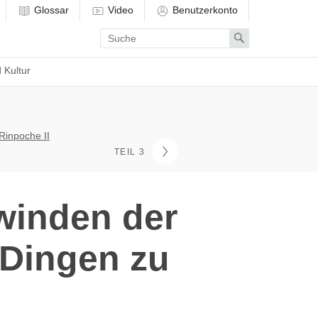
Glossar
Video
Benutzerkonto
Enter
Search
search
term
 Kultur
Rinpoche II
TEIL 3
rwinden der
n Dingen zu