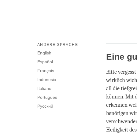
ANDERE SPRACHE
English
Eine gu
Español
Français
Bitte vergesst
Indonesia
wirklich wich
all die tiefg
Italiano
können. Mit d
Português
erkennen wel
Русский
benötigen wir
verschwenden
Heiligkeit de