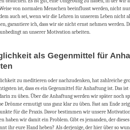
n brauchen. Es ist gut, eine Umgebung zu haben, in der wir a
 Weise von normalen Menschen beeinflusst werden, nicht nu
dem auch sei, wenn wir die Lehren in unserem Leben nicht al
en, garantiere ich, dass wir sie nicht ernst nehmen werden.
unbedingt an unserer Motivation arbeiten.
lichkeit als Gegenmittel für Anh
hten
ichkeit zu meditieren oder nachzudenken, hat zahlreiche gro
tigsten ist, dass es ein Gegenmittel für Anhaftung ist. Das is
 darin zu üben. Über die Anhaftung werden wir später noch s
 Drönme ermutigt uns ganz klar zu üben. Fast am Ende zeigt
unkte für die Praxis. Davor bestimmen wir unsere Motivatio
en haben wir damit ein Problem. Gibt es jemanden, der diese
nnt ihr eure Hand heben? Als derjenige, der hier über so wu