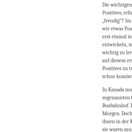
Die wichtigen
Positives, e
„freudig“? Im
wir etwas Pos
erst einmal i
entwickeln, m
wichtig zu le
auf diesem ers
Positives zu t
schon komisc
In Kanada mus
sogenannten C
Busbahnhof. I
Morgen. Doch 
ihnen in der 
sie waren mun