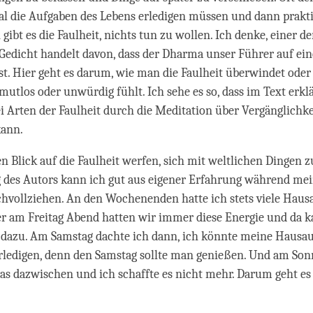
al die Aufgaben des Lebens erledigen müssen und dann prakt
ibt es die Faulheit, nichts tun zu wollen. Ich denke, einer de
Gedicht handelt davon, dass der Dharma unser Führer auf ei
t. Hier geht es darum, wie man die Faulheit überwindet oder b
mutlos oder unwürdig fühlt. Ich sehe es so, dass im Text erklä
i Arten der Faulheit durch die Meditation über Vergänglichke
ann.
en Blick auf die Faulheit werfen, sich mit weltlichen Dingen z
g des Autors kann ich gut aus eigener Erfahrung während me
hvollziehen. An den Wochenenden hatte ich stets viele Haus
er am Freitag Abend hatten wir immer diese Energie und da
t dazu. Am Samstag dachte ich dann, ich könnte meine Hausa
rledigen, denn den Samstag sollte man genießen. Und am So
s dazwischen und ich schaffte es nicht mehr. Darum geht es