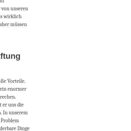
uf
r von unseren
s wirklich
 Daher müssen
aftung
ße Vorteile.
t ein enormer
prechen.
 er uns die
n. In unserem
s Problem
nderbare Dinge