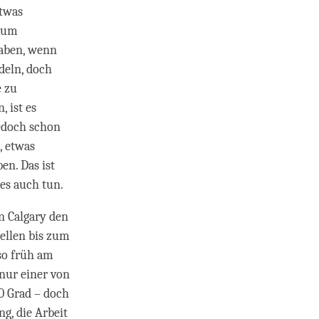
etwas
arum
haben, wenn
deln, doch
e zu
 ist es
jedoch schon
, etwas
en. Das ist
es auch tun.
n Calgary den
ellen bis zum
 so früh am
 nur einer von
0 Grad – doch
g, die Arbeit