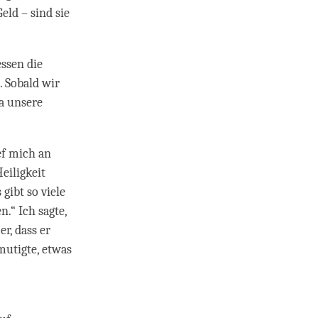
Geld – sind sie
ssen die
 Sobald wir
a unsere
ef mich an
eiligkeit
gibt so viele
.“ Ich sagte,
r, dass er
mutigte, etwas