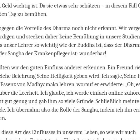
a Geld wichtig ist. Da sie etwas sehr schätzen – in diesem Fall 
jeden Tag zu bemühen.
gegen die Vorteile des Dharma noch nicht erkannt. Wir verge
rdigen und stecken daher keine Bemühung in unsere Studien.
s unser Lehrer so wichtig wie der Buddha ist, dass der Dharm
er Sangha der Krankenpfleger ist: wunderbar!
ten wir den guten Einfluss anderer erkennen. Ein Freund ri
lche Belehrung Seine Heiligkeit geben wird. Ich sagte, Seine H
 Essenz von Madhyamaka lehren, worauf er erwiderte: „Oh, es 
ber die Leerheit. Ich glaube, ich werde einfach online zuhören
ht gut genug und gab ihm so viele Gründe. Schließlich meinte e
 Ich übernahm also die Rolle der Sangha, indem ich ihn er
un.
diese Art des Einflusses in unserem Leben, so wie wir auch