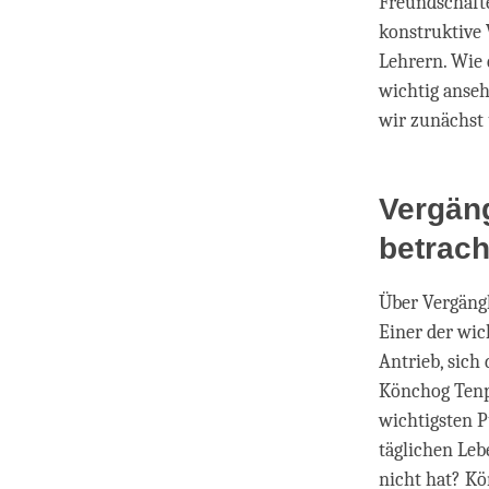
Freundschafte
konstruktive
Lehrern. Wie 
wichtig anseh
wir zunächst 
Vergäng
betrac
Über Vergängl
Einer der wich
Antrieb, sich
Könchog Tenpe
wichtigsten P
täglichen Leb
nicht hat? Kö