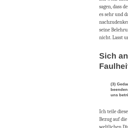
sagen, dass d
es sehr und d
nachzudenken.
seine Belehru
nicht. Lasst 
Sich an
Faulhe
(3) Geda
beenden 
uns betr
Ich teile dies
Bezug auf die 
weltlichen Di