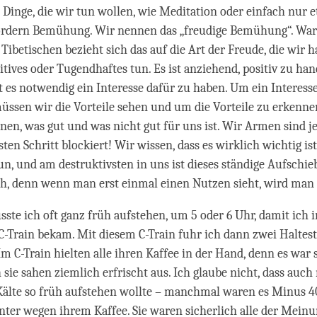
 Dinge, die wir tun wollen, wie Meditation oder einfach nur 
rfordern Bemühung. Wir nennen das „freudige Bemühung“. W
 Tibetischen bezieht sich das auf die Art der Freude, die wir 
itives oder Tugendhaftes tun. Es ist anziehend, positiv zu han
st es notwendig ein Interesse dafür zu haben. Um ein Interess
üssen wir die Vorteile sehen und um die Vorteile zu erkennen,
rnen, was gut und was nicht gut für uns ist. Wir Armen sind 
ten Schritt blockiert! Wir wissen, dass es wirklich wichtig ist
un, und am destruktivsten in uns ist dieses ständige Aufschieb
h, denn wenn man erst einmal einen Nutzen sieht, wird man 
ste ich oft ganz früh aufstehen, um 5 oder 6 Uhr, damit ich i
-Train bekam. Mit diesem C-Train fuhr ich dann zwei Haltest
m C-Train hielten alle ihren Kaffee in der Hand, denn es war
sie sahen ziemlich erfrischt aus. Ich glaube nicht, dass auch
Kälte so früh aufstehen wollte – manchmal waren es Minus 4
ter wegen ihrem Kaffee. Sie waren sicherlich alle der Meinun