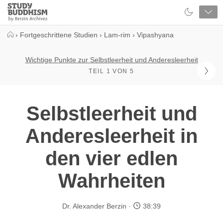
Close
Study
Buddhism
Home
›
Fortgeschrittene Studien
›
Lam-rim
›
Vipashyana
Wichtige Punkte zur Selbstleerheit und Anderesleerheit
TEIL 1 VON 5
Selbstleerheit und
Anderesleerheit in
den vier edlen
Wahrheiten
Dr. Alexander Berzin
38:39