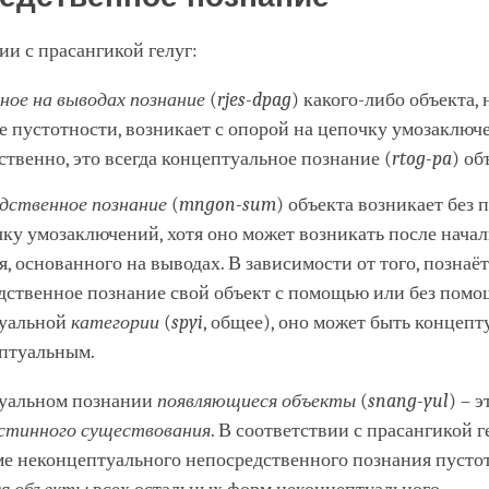
ии с прасангикой гелуг:
ное на выводах познание
(
rjes-dpag
) какого-либо объекта,
е пустотности, возникает с опорой на цепочку умозаключ
ственно, это всегда концептуальное познание (
rtog-pa
) об
дственное познание
(
mngon-sum
) объекта возникает без
чку умозаключений, хотя оно может возникать после нача
, основанного на выводах. В зависимости от того, познаёт
дственное познание свой объект с помощью или без пом
туальной
категории
(
spyi
, общее), оно может быть концеп
птуальным.
уальном познании
появляющиеся объекты
(
snang-yul
) – э
стинного существования
. В соответствии с прасангикой г
ме неконцептуального непосредственного познания пусто