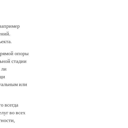
 например
ений.
ъекта.
 прямой опоры
льной стадии
 ли
ощи
туальным или
то всегда
елуг во всех
тности,