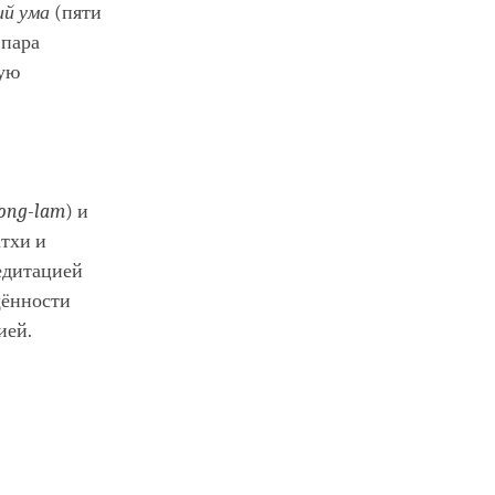
ий ума
(пяти
 пара
ную
ong-lam
) и
атхи и
едитацией
щённости
ией.