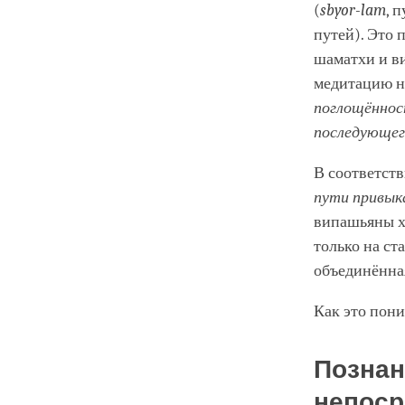
(
sbyor-lam
, 
путей). Это 
шаматхи и в
медитацию на
поглощённо
последующе
В соответств
пути привык
випашьяны х
только на с
объединённа
Как это пон
Познан
непоср