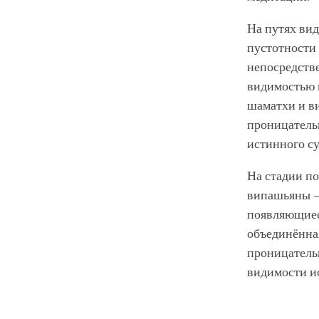
На путях ви
пустотности
непосредстве
видимостью 
шаматхи и в
проницатель
истинного с
На стадии п
випашьяны –
появляющиес
объединённа
проницатель
видимости и