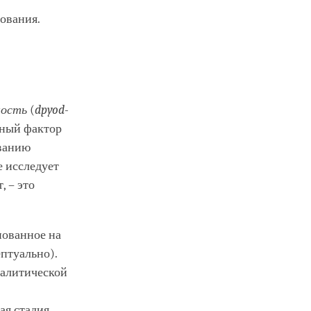
ования.
ность
(
dpyod-
ьный фактор
ованию
 исследует
, – это
нованное на
птуально).
налитической
ая стадия.