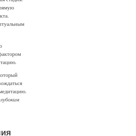
прямую
кта.
ептуальным
о
 фактором
итацию.
который
вождаться
 медитацию.
глубоким
ния