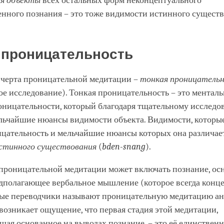
я объекты
всех остальных форм неконцептуального
енного познания – это тоже видимости истинного существ
 проницательность
 черта проницательной медитации –
тонкая проницатель
ое исследование). Тонкая проницательность – это ментал
оницательности, который благодаря тщательному исслед
льчайшие нюансы видимости объекта. Видимости, которые
цательность и мельчайшие нюансы которых она различает
стинного существования
(
bden-snang
).
 проницательной медитации может включать познание, ос
дполагающее вербальное мышление (которое всегда конце
ные переводчики называют проницательную медитацию а
возникает ощущение, что первая стадия этой медитации,
ая основанное на выводах познание, – это её единственн