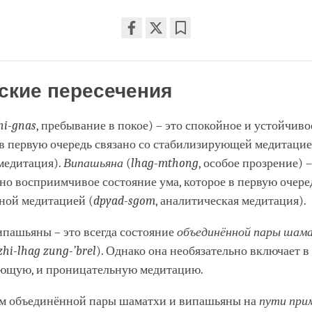
Share
Bookmark
on
facebook
ские пересечения
hi-gnas
, пребывание в покое) – это спокойное и устойчиво
 в первую очередь связано со стабилизирующей медитацие
медитация).
Випашьяна
(
lhag-mthong
, особое прозрение) –
о восприимчивое состояние ума, которое в первую очеред
ной медитацией (
dpyad-sgom
, аналитическая медитация).
ипашьяны – это всегда состояние
объединённой пары шам
zhi-lhag zung-’brel
). Однако она необязательно включает в 
ющую, и проницательную медитацию.
м объединённой пары шаматхи и випашьяны на
пути при