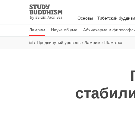
Close
Study
Buddhism
Основы
Тибетский буддиз
Home
Ламрим
Наука об уме
Абхидхарма и философс
›
Продвинутый уровень
›
Ламрим
›
Шаматха
стабил