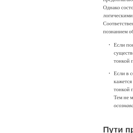
Однако состо
логическими 
Соответстве
познанием об
Если по
существ
тонкой 
Если в 
кажется
тонкой 
Тем не 
осознав
Пути п