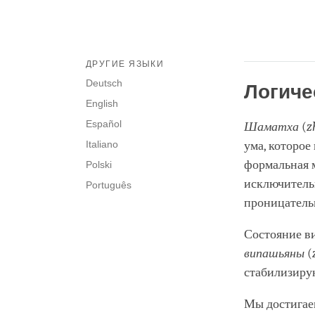
ДРУГИЕ ЯЗЫКИ
Deutsch
Логиче
English
Español
Шаматха
(
z
Italiano
ума, которое
формальная 
Polski
исключительн
Português
проницатель
Состояние в
випашьяны
(
стабилизиру
Мы достигае