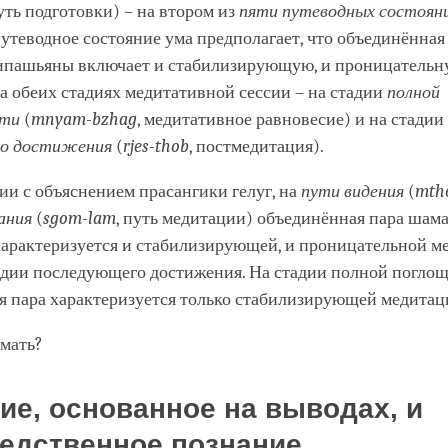
путь подготовки) – на втором из
пяти путеводных состоян
путеводное состояние ума предполагает, что объединённая
ипашьяны включает и стабилизирующую, и проницатель
 обеих стадиях медитативной сессии – на стадии
полной
сти
(
mnyam-bzhag
, медитативное равновесие) и на стадии
го достижения
(
rjes-thob
, постмедитация).
ии с объяснением прасангики гелуг, на
пути видения
(
mth
ания
(
sgom-lam
, путь медитации) объединённая пара шам
арактеризуется и стабилизирующей, и проницательной м
тадии последующего достижения. На стадии полной погло
я пара характеризуется только стабилизирующей медитац
имать?
ие, основанное на выводах, и
едственное познание