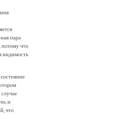
ания
яется
ная пара
 потому что
я видимость
 состояние
котором
 случае
ю, и
й, что