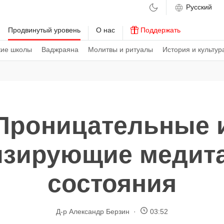
м
Продвинутый уровень
О нас
Поддержать
кие школы
Ваджраяна
Молитвы и ритуалы
История и культур
Проницательные 
изирующие медит
состояния
Д-р Александр Берзин
03:52