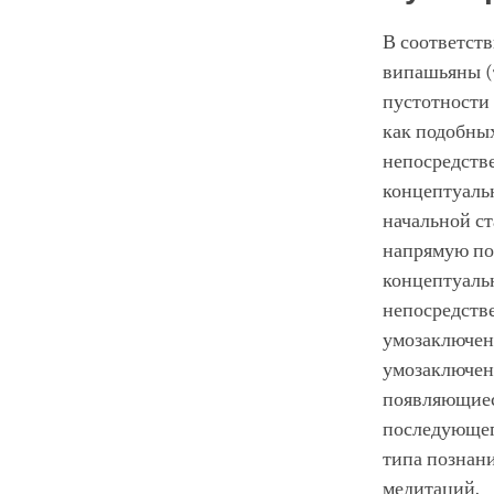
В соответств
випашьяны (
пустотности 
как подобны
непосредстве
концептуальн
начальной ст
напрямую по
концептуальн
непосредстве
умозаключени
умозаключени
появляющиес
последующего
типа познан
медитаций.