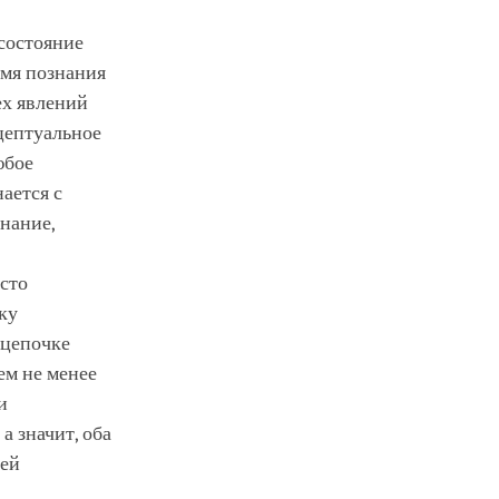
 состояние
емя познания
ех явлений
цептуальное
юбое
ается с
нание,
осто
ку
 цепочке
ем не менее
и
а значит, оба
щей