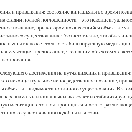
дения и привыкания: состояние випашьяны во время позн
 на стадии полной поглощённости – это неконцептуальное
нное познание, при котором появляющийся объект не явл
истинного существования. Соответственно, эта объединён
ипашьяны включает только стабилизирующую медитацию,
ная медитация предполагает, что нашим объектом являетс
уществования.
оследующего достижения на путях видения и привыкания:
 это неконцептуальное непосредственное познание, при 
я объекты – видимости истинного существования. В этом
я пара шаматхи и випашьяны включает и стабилизирующу
ную медитации с тонкой проницательностью, различающе
стинного существования подобны иллюзии.