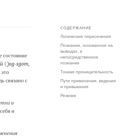
СОДЕРЖАНИЕ
Логические пересечения
Познание, основанное на
выводах, и
е состояние
непосредственное
познание
й (
’jog-sgom
,
 это
Тонкая проницательность
ь связано с
Пути применения, видения
и привыкания
Резюме
атхи и
себя и
менения