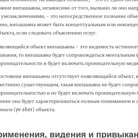
яние випашьяны, независимо от того, вызвано ли оно на
умозаключениями, – это непосредственное познание объе
нно, випашьяна может быть концептуальным или неконц
ъекта, если следовать объяснению гелуг.
являющийся объект випашьяны – это видимость истинног
ования, то випашьяна будет сопровождаться ментальным
проницательности и будет включать проницательную мед
состоянии випашьяны отсутствует появляющийся объект, 
 истинно существующим, такая випашьяна не будет сопро
проницательностью и не будет включать проницательную
менее она будет характеризоваться полным пониманием и
анием
(
ye-shes
) объекта.
рименения, видения и привыка