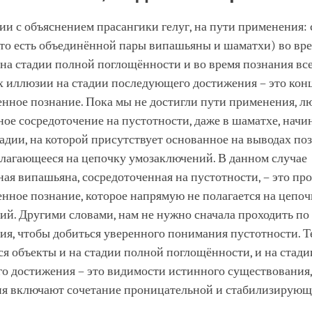
ии с объяснением прасангики гелуг, на пути применения:
то есть объединённой пары випашьяны и шаматхи) во вр
на стадии полной поглощённости и во время познания вс
х иллюзии на стадии последующего достижения – это кон
нное познание. Пока мы не достигли пути применения, л
ое сосредоточение на пустотности, даже в шаматхе, начин
адии, на которой присутствует основанное на выводах поз
лагающееся на цепочку умозаключений. В данном случае
ая випашьяна, сосредоточенная на пустотности, – это пр
нное познание, которое напрямую не полагается на цепоч
й. Другими словами, нам не нужно сначала проходить по
я, чтобы добиться уверенного понимания пустотности. Т
я объекты и на стадии полной поглощённости, и на стади
 достижения – это видимости истинного существования, 
ия включают сочетание проницательной и стабилизирую