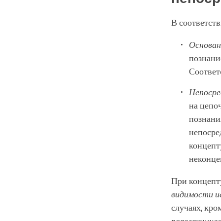
В соответств
Основан
познани
Соответ
Непосре
на цепо
познания
непосре
концеп
неконце
При концепт
видимости и
случаях, кро