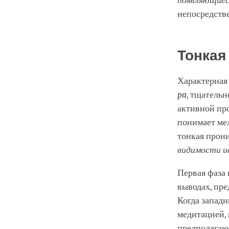
появляющиес
непосредств
Тонкая
Характерная
pa
, тщательн
активной пр
понимает ме
тонкая прони
видимости и
Первая фаза
выводах, пре
Когда запад
медитацией, 
предполагающ