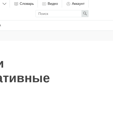
Словарь
Видео
Аккаунт
Enter
Search
search
term
а
и
ативные