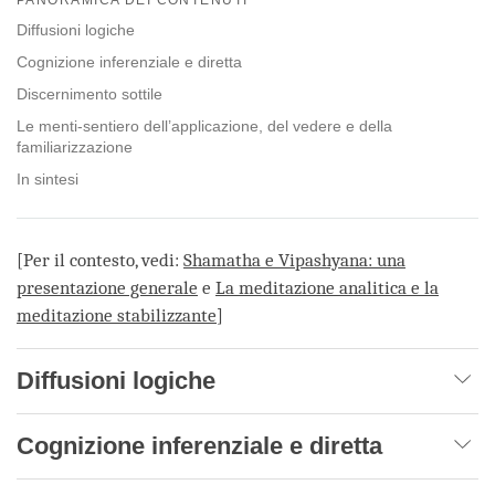
facebook
Diffusioni logiche
Cognizione inferenziale e diretta
Discernimento sottile
Le menti-sentiero dell’applicazione, del vedere e della
familiarizzazione
In sintesi
[Per il contesto, vedi:
Shamatha e Vipashyana: una
presentazione generale
e
La meditazione analitica e la
meditazione stabilizzante
]
Diffusioni logiche
Cognizione inferenziale e diretta