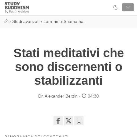
Close
Study
Buddhism
Home
›
Studi avanzati
›
Lam-rim
›
Shamatha
Stati meditativi che
sono discernenti o
stabilizzanti
Dr. Alexander Berzin
04:30
Share
Bookmark
on
PANORAMICA DEI CONTENUTI