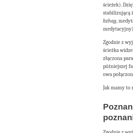
ścieżek). Dzi
stabilizującą
bzhag
, medyt
medytacyjny) 
Zgodnie z wyj
ścieżka widze
złączona para
późniejszej f
owa połączona
Jak mamy to 
Poznan
poznan
Zgodnie z wyj