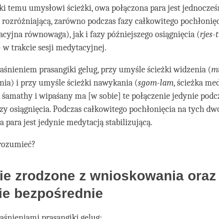
ęki temu umysłowi ścieżki, owa połączona para jest jednocze
 i rozróżniającą, zarówno podczas fazy całkowitego pochłonięc
acyjna równowaga), jak i fazy późniejszego osiągnięcia (
rjes-
w trakcie sesji medytacyjnej.
aśnieniem prasangiki gelug, przy umyśle ścieżki widzenia (
m
nia) i przy umyśle ścieżki nawykania (
sgom-lam
, ścieżka me
 śamathy i wipaśany ma [w sobie] te połączenie jedynie podc
azy osiągnięcia. Podczas całkowitego pochłonięcia na tych dw
 para jest jedynie medytacją stabilizującą.
rozumieć?
ie zrodzone z wnioskowania oraz
ie bezpośrednie
aśnieniami prasangiki gelug: