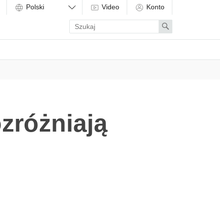
Video
Konto
Enter
Search
search
term
zróżniają