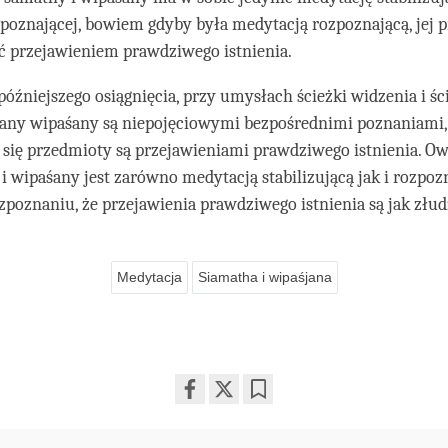
poznającej, bowiem gdyby była medytacją rozpoznającą, jej 
ć przejawieniem prawdziwego istnienia.
późniejszego osiągnięcia, przy umysłach ścieżki widzenia i śc
tany wipaśany są niepojęciowymi bezpośrednimi poznaniami,
 się przedmioty są przejawieniami prawdziwego istnienia. O
i wipaśany jest zarówno medytacją stabilizującą jak i rozpoz
poznaniu, że przejawienia prawdziwego istnienia są jak złud
Medytacja
Siamatha i wipaśjana
Share
Bookmark
on