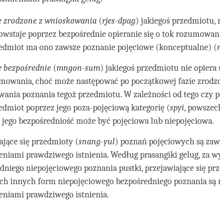
e zrodzone z wnioskowania
(
rjes-dpag
) jakiegoś przedmiotu,
powstaje poprzez bezpośrednie opieranie się o tok rozumowan
edmiot ma ono zawsze poznanie pojęciowe (konceptualne) (
 bezpośrednie
(
mngon-sum
) jakiegoś przedmiotu nie opiera 
mowania, choć może następować po początkowej fazie zrodz
ania poznania tegoż przedmiotu. W zależności od tego czy 
edmiot poprzez jego poza-pojęciową kategorię (
spyi
, powszec
, jego bezpośredniość może być pojęciowa lub niepojęciowa.
ające się przedmioty (
snang-yul
) poznań pojęciowych są zaw
eniami prawdziwego istnienia. Według prasangiki gelug, za w
dniego niepojęciowego poznania pustki, przejawiające się pr
ch innych form niepojęciowego bezpośredniego poznania są
eniami prawdziwego istnienia.