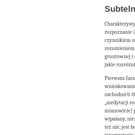
Subteln
Charakterysty
rozpoznanie 
czynnikiem u
rozumieniem 
gruntownej i 
jakie rozróżn
Pierwsza faz
wnioskowania
zachodnich t
„medytacji ro
mianowicie] p
wipaśany, ni
też nie, jest