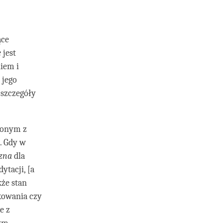
ące
e
jest
iem i
 jego
 szczegóły
zonym z
. Gdy w
czna
dla
ytacji, [a
kże stan
kowania czy
e z