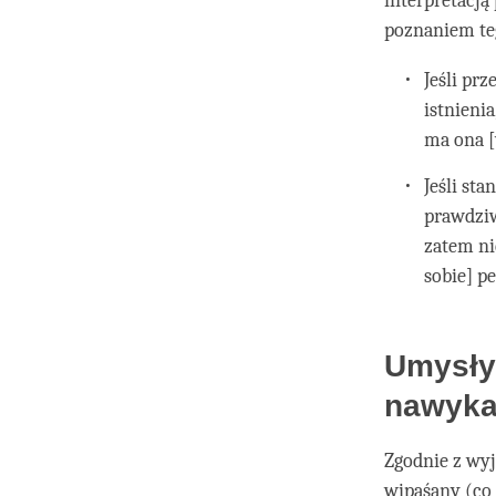
interpretacją
poznaniem te
Jeśli pr
istnieni
ma ona [
Jeśli st
prawdziw
zatem ni
sobie] p
Umysły 
nawyka
Zgodnie z wyj
wipaśany (co