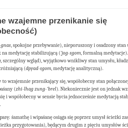
Share
Bookmark
on
facebook
e wzajemne przenikanie się
obecność)
-gnas
, spokojne przebywanie), nieporuszony i osadzony stan
k na medytację stabilizującą (
‘jog-sgom
, formalną medytacje)
g
, szczególny wgląd), wyjątkowo wnikliwy stan umysłu, kładz
różniającą (
dpyad-sgom
, medytację analityczną).
 to wzajemnie przenikający się, współobecny stan połączone
paśany (
zhi-lhag zung-‘brel
). Niekoniecznie jest on jednak w
się i współobecny w sensie bycia jednocześnie medytacją stabi
.
parę: śamathę i wipaśanę osiąga się poprzez umysł ścieżki z
ścieżka przygotowania), będącym drugim z pięciu umysłów ści