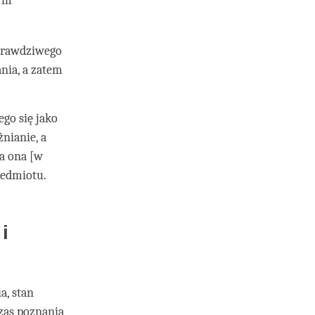
wym
 prawdziwego
nia, a zatem
ego się jako
żnianie, a
a ona [w
zedmiotu.
i
a, stan
zas poznania