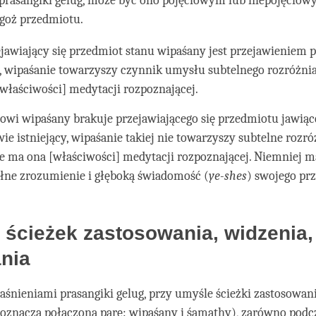
 prasangiki gelug, może być ono pojęciowym lub niepojęcio
goż przedmiotu.
zejawiający się przedmiot stanu wipaśany jest przejawieniem
a, wipaśanie towarzyszy czynnik umysłu subtelnego rozróżnia
właściwości] medytacji rozpoznającej.
anowi wipaśany brakuje przejawiającego się przedmiotu jawiąc
ie istniejący, wipaśanie takiej nie towarzyszy subtelne rozró
e ma ona [właściwości] medytacji rozpoznającej. Niemniej m
ełne zrozumienie i głęboką świadomość (
ye-shes
) swojego pr
ścieżek zastosowania, widzenia, 
nia
aśnieniami prasangiki gelug, przy umyśle ścieżki zastosowani
 oznacza połączoną parę: wipaśany i śamathy), zarówno podc