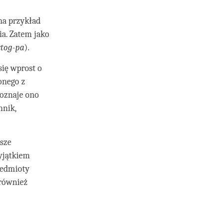
 na przykład
ia. Zatem jako
rtog-pa
).
się wprost o
onego z
poznaje ono
hnik,
sze
yjątkiem
zedmioty
 również