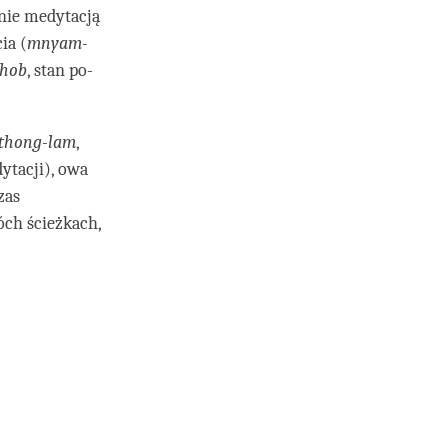
śnie medytacją
ia (
mnyam-
thob
, stan po-
thong-lam
,
dytacji), owa
zas
óch ścieżkach,