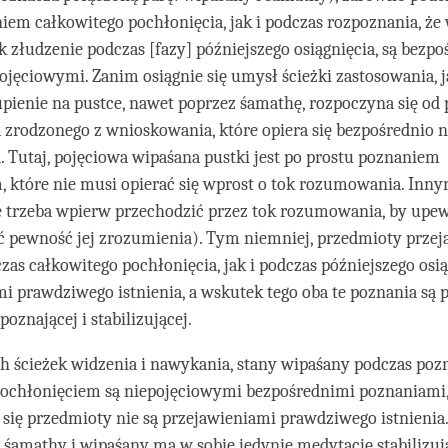
iem całkowitego pochłonięcia, jak i podczas rozpoznania, że
ak złudzenie podczas [fazy] późniejszego osiągnięcia, są bezp
jęciowymi. Zanim osiągnie się umysł ścieżki zastosowania, 
pienie na pustce, nawet poprzez śamathę, rozpoczyna się od
 zrodzonego z wnioskowania, które opiera się bezpośrednio 
Tutaj, pojęciowa wipaśana pustki jest po prostu poznaniem
 które nie musi opierać się wprost o tok rozumowania. Inny
 trzeba wpierw przechodzić przez tok rozumowania, by upew
ć pewność jej zrozumienia). Tym niemniej, przedmioty przeja
as całkowitego pochłonięcia, jak i podczas późniejszego osią
i prawdziwego istnienia, a wskutek tego oba te poznania są
oznającej i stabilizującej.
 ścieżek widzenia i nawykania, stany wipaśany podczas pozn
ochłonięciem są niepojęciowymi bezpośrednimi poznaniami,
 się przedmioty nie są przejawieniami prawdziwego istnieni
 śamathy i wipaśany ma w sobie jedynie medytację stabilizują