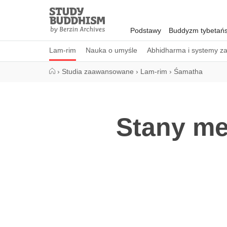
Close
Study
Buddhism
Podstawy
Buddyzm tybetańs
Home
Lam-rim
Nauka o umyśle
Abhidharma i systemy z
›
Studia zaawansowane
›
Lam-rim
›
Śamatha
Stany me