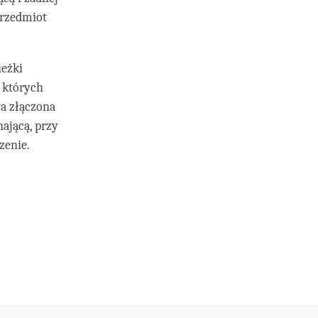
przedmiot
ieżki
 których
wa złączona
nającą, przy
zenie.