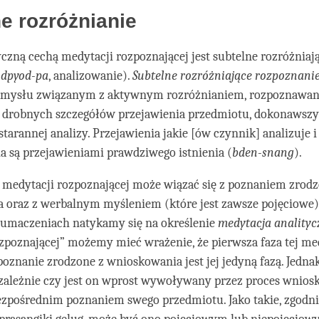
e rozróżnianie
czną cechą medytacji rozpoznającej jest subtelne rozróżniaj
(
dpyod-pa
, analizowanie).
Subtelne rozróżniające rozpoznani
mysłu związanym z aktywnym rozróżnianiem, rozpoznawan
drobnych szczegółów przejawienia przedmiotu, dokonawszy
starannej analizy. Przejawienia jakie [ów czynnik] analizuje i
ia są przejawieniami prawdziwego istnienia (
bden-snang
).
a medytacji rozpoznającej może wiązać się z poznaniem zrod
 oraz z werbalnym myśleniem (które jest zawsze pojęciowe)
łumaczeniach natykamy się na określenie
medytacja anality
zpoznającej” możemy mieć wrażenie, że pierwsza faza tej med
oznanie zrodzone z wnioskowania jest jej jedyną fazą. Jedna
ezależnie czy jest on wprost wywoływany przez proces wnios
 bezpośrednim poznaniem swego przedmiotu. Jako takie, zgodni