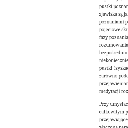
pustki poznan
zjawiska są j
poznaniami po
pojęciowe sku
fazy poznania
rozumowania. 
bezpośrednim,
niekoniecznie
pustki (zyska
zarówno podcz
przejawieniam
medytacji rozp
Przy umysłach
całkowitym p
przejawiające
złączona para