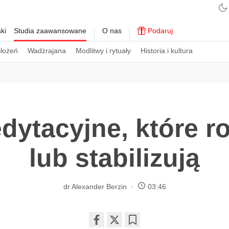
ki
Studia zaawansowane
O nas
Podaruj
ałożeń
Wadżrajana
Modlitwy i rytuały
Historia i kultura
dytacyjne, które ro
lub stabilizują
dr Alexander Berzin
03:46