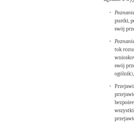
Poznani
pustki, 
swój prz
Poznanie
tok rozu
wnioskow
swój prz
ogólnik)
Przejawi
przejawi
bezpośre
wszystki
przejawi