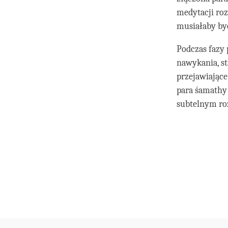
medytacji roz
musiałaby by
Podczas fazy 
nawykania, s
przejawiające
para śamathy 
subtelnym roz