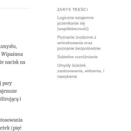
ZARYS TREŚCI
Logiczne wzajemne
przenikanie się
(współobecność)
Poznanie zrodzone z
wnioskowania oraz
 umysłu,
poznanie bezpośrednie
.
Wipaśana
Subtelne rozróżnianie
ie nacisk na
Umysły ścieżek
zastosowania, widzenia, i
nawykania
j pary
zajemnie
lizującą i
astosowania
eżek (pięć