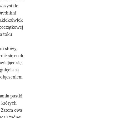
 wszystkie
ośrednimi
jakiekolwiek
 początkowej
na toku
mi słowy,
nić się co do
wiające się,
gnięcia są
 połączeniem
ania pustki
 których
a. Zatem owa
cą i żadnej