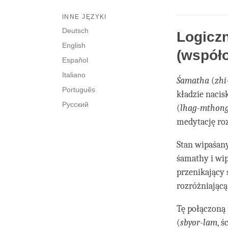
INNE JĘZYKI
Deutsch
Logiczn
English
(współ
Español
Italiano
Śamatha
(
zhi
Português
kładzie nacis
Русский
(
lhag-mthon
medytację roz
Stan wipaśany
śamathy i wi
przenikający 
rozróżniającą
Tę połączoną 
(
sbyor-lam
, 