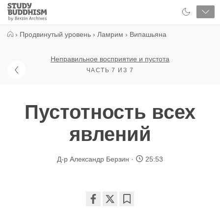
Close
Study
Buddhism
Home
›
Продвинутый уровень
›
Ламрим
›
Випашьяна
Неправильное восприятие и пустота
ЧАСТЬ 7 ИЗ 7
Пустотность всех
явлений
Д-р Александр Берзин
25:53
Share
Bookmark