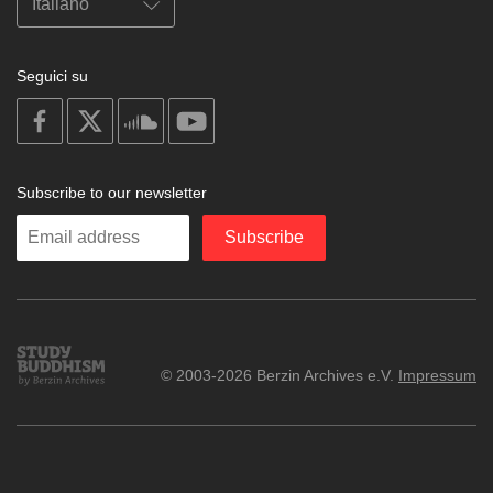
Seguici su
on
on
on
on
facebook
X
soundcloud
youtube
Subscribe to our newsletter
Enter
Subscribe
your
email
Study
© 2003-2026 Berzin Archives e.V.
Impressum
Buddhism
Home