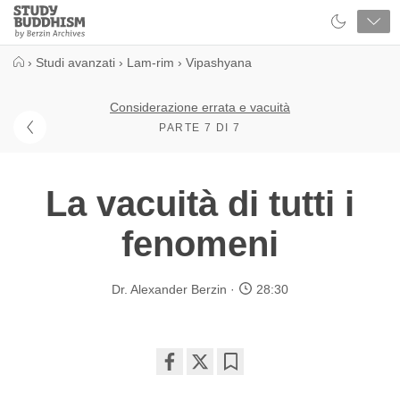
Close
Study
Buddhism
Home
›
Studi avanzati
›
Lam-rim
›
Vipashyana
Considerazione errata e vacuità
PARTE 7 DI 7
La vacuità di tutti i
fenomeni
Dr. Alexander Berzin
28:30
Share
Bookmark