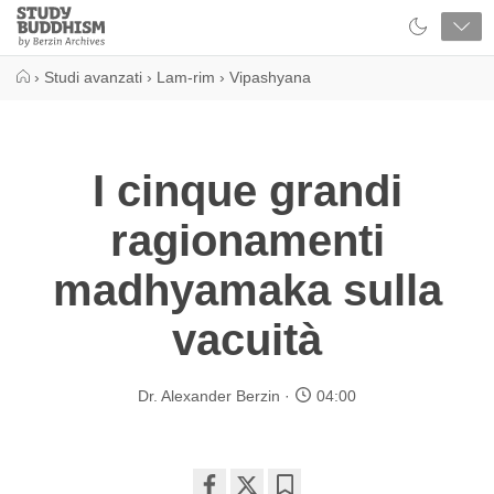
Close
Study
Buddhism
Home
›
Studi avanzati
›
Lam-rim
›
Vipashyana
I cinque grandi
ragionamenti
madhyamaka sulla
vacuità
Dr. Alexander Berzin
04:00