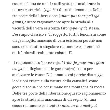
essere né uno né molti) utilizzato per analizzare la
natura essenziale (
ngo-bo
) di tutti i fenomeni. Delle
tre porte della liberazione (
rnam-par thar-pa’i sgo
gsum
), questo ragionamento apre la strada alla
vacuità della vera esistenza (
stong-pa-nyid
) stessa.
L’esempio classico è “Il soggetto, tutti i fenomeni come
un germoglio, mancano di vera esistenza perché non
sono né un’entità singolare realmente esistente né
entità plurali realmente esistenti”.
Il ragionamento “gocce vajra” (
rdo-rje gzegs-ma’i gtan-
tshigs
, il sillogismo delle gocce vajra) usato per
analizzare le cause. È chiamato così perché distrugge
le visioni errate sulla natura della causalità, come
gocce d’acqua che consumano una montagna di roccia.
Delle tre porte della liberazione, questo ragionamento
apre la strada alla mancanza di un segno (di una
causa realmente esistente) (
mtshan-ma med-pa
).