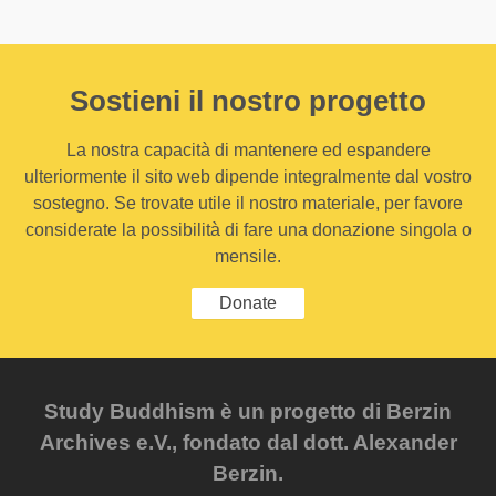
Sostieni il nostro progetto
La nostra capacità di mantenere ed espandere
ulteriormente il sito web dipende integralmente dal vostro
sostegno. Se trovate utile il nostro materiale, per favore
considerate la possibilità di fare una donazione singola o
mensile.
Donate
Study Buddhism è un progetto di Berzin
Archives e.V., fondato dal dott. Alexander
Berzin.