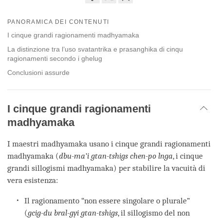
Share
Bookmark
on
PANORAMICA DEI CONTENUTI
facebook
I cinque grandi ragionamenti madhyamaka
La distinzione tra l’uso svatantrika e prasanghika di cinqu
ragionamenti secondo i ghelug
Conclusioni assurde
I cinque grandi ragionamenti
madhyamaka
I maestri madhyamaka usano i cinque grandi ragionamenti
madhyamaka (
dbu-ma’i gtan-tshigs chen-po lnga
, i cinque
grandi sillogismi madhyamaka) per stabilire la vacuità di
vera esistenza:
Il ragionamento “non essere singolare o plurale”
(
gcig-du bral-gyi gtan-tshigs
, il sillogismo del non