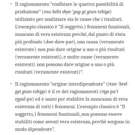
Il ragionamento “confutare le quattro possibilità di
produzione” (
mu-bzhi skye-’gog-gi gtan-tshigs
)
utilizzato per analizzare sia le cause che i risultati.
L’esempio classico è “Il soggetto, i fenomeni funzionali,
mancano di vera esistenza perché, dal punto di vista
più profondo (
don-dam-par
), una causa (veramente
esistente) non può dare origine a uno o più risultati
(veramente esistenti), e molte cause (veramente
esistenti) non possono dare origine a uno o più
risultati (veramente esistenti)”.
Il ragionamento “origine interdipendente” (
rten-’brel-
gyi gtan-tshigs
) è il re dei ragionamenti (
rigs-pa’i
rgyal-po
) ed è usato per stabilire la mancanza di vera
esistenza di tutti i fenomeni. L’esempio classico è “Il
soggetto, i fenomeni funzionali, non possono essere
stabiliti come aventi vera esistenza, perché sorgono in
modo dipendente”.