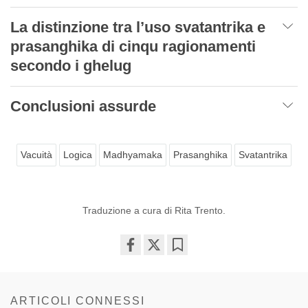
La distinzione tra l’uso svatantrika e
prasanghika di cinqu ragionamenti
secondo i ghelug
Conclusioni assurde
Vacuità
Logica
Madhyamaka
Prasanghika
Svatantrika
Traduzione a cura di Rita Trento.
Share
Bookmark
on
facebook
ARTICOLI CONNESSI