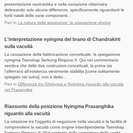
presentazione sautrantika e nella variazione cittamatra
delineando solo alcune differenze, specificamente riguardanti le
fonti natali delle varie componenti...
Part
in
La natura delle apparenze: la spiegazione ghelug
L'interpretazione nyingma del brano di Chandrakirti
sulla vacuità
La cessazione della fabbricazione concettuale: la spiegazione
nyingma Tsenshap Serkong Rinpoce II: Qui nel commentario
sembra che delle due costruzioni concettuali, la prima sia
l'afferrarsi all'esistenza veramente stabilita [come solitamente
spiegato nei sutra]; non è detto...
Part
in
Differenze tra Ghelugpa e Nyingma riguardo alla vacuità
nel Prasangika
Riassunto della posizione Nyingma Prasanghika
riguardo alla vacuità
La relazione tra l'oggetto di negazione nella vacuità e la facilità di
comprendere la vacuità come origine interdipendente Tsenshap
Serkong Rinpoce II: [Nel contesto della cognizione della verità