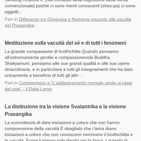
convenzionale] poiché ci sono menti conoscenti (shes-pa) ci sono
oggetti...
Part
in
Differenze tra Ghelugpa e Nyingma riguardo alla vacuità
nel Prasangika
Meditazione sulla vacuità del sé e di tutti i fenomeni
La grande compassione di bodhichitta Quando pensiamo
all’estremamente gentile e compassionevole Buddha
Shakyamuni, pensiamo alle sue grandi qualità e alle sue opere
straordinarie, e in particolare a tutti gli insegnamenti che ha dato
unicamente a beneficio di tutti gli altri....
Part
in
Commentario a "L'addestramento mentale simile ai raggi
del sole" - il Dalai Lama
La distinzione tra la visione Svatantrika e la visione
Prasangika
La scorrettezza di dare iniziazioni a coloro che non hanno
comprensione della vacuità È sbagliato che i lama diano
iniziazioni a coloro che non conoscono nemmeno il bodhichitta e
la vacuità. Forse li stanno solo dando per la fama. I maestri di