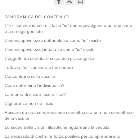
Share
Bookmark
on
PANORAMICA DEI CONTENUTI
facebook
L’“io” convenzionale e il falso “io” non equivalgono a un ego sano
e a un ego gonfiato
L’inconsapevolezza dottrinale su come “io” esisto
L’inconsapevolezza innata su come “io” esisto
L’oggetto da confutare secondo i prasanghika
Tuttavia, “io” continuo a funzionare
Concentrarsi sulla vacuità
Cosa determina l’individualità?
La mente di chiara luce è il sé?
L’ignoranza non ha inizio
Passare da una comprensione concettuale a una non concettuale
della vacuità
Lo scopo delle visioni filosofiche riguardanti la vacuità
La necessità di costruire forza positiva per comprendere la