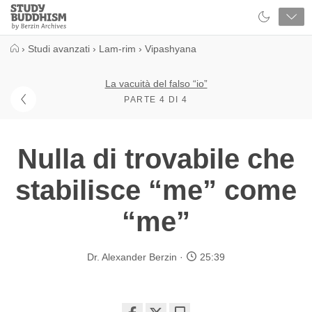
Close
Study
Buddhism
Home
›
Studi avanzati
›
Lam-rim
›
Vipashyana
La vacuità del falso “io”
PARTE 4 DI 4
Nulla di trovabile che
stabilisce “me” come
“me”
Dr. Alexander Berzin
25:39