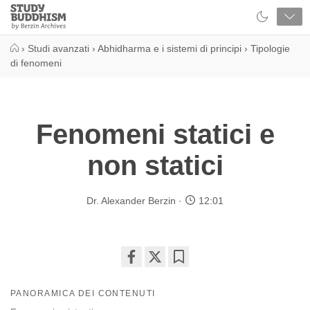
Close
Study
Buddhism
Home
›
Studi avanzati
›
Abhidharma e i sistemi di principi
›
Tipologie
di fenomeni
Fenomeni statici e
non statici
Dr. Alexander Berzin
12:01
Share
Bookmark
on
PANORAMICA DEI CONTENUTI
facebook