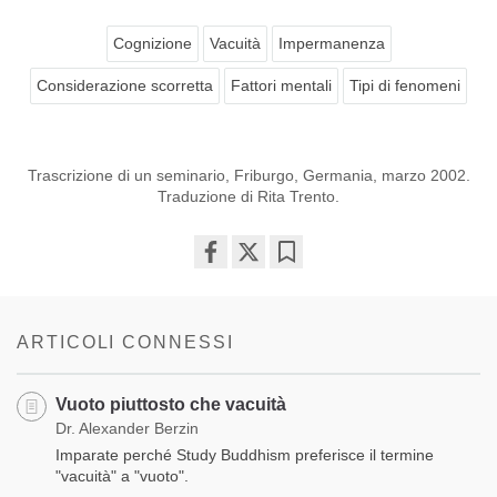
Cognizione
Vacuità
Impermanenza
Considerazione scorretta
Fattori mentali
Tipi di fenomeni
Trascrizione di un seminario, Friburgo, Germania, marzo 2002.
Traduzione di Rita Trento.
Share
Bookmark
on
facebook
ARTICOLI CONNESSI
Vuoto piuttosto che vacuità
Dr. Alexander Berzin
Imparate perché Study Buddhism preferisce il termine
"vacuità" a "vuoto".