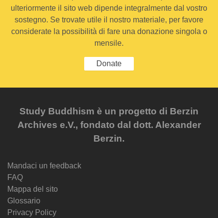
ulteriormente il sito web dipende integralmente dal vostro
sostegno. Se trovate utile il nostro materiale, per favore
considerate la possibilità di fare una donazione singola o
mensile.
Donate
Study Buddhism è un progetto di Berzin
Archives e.V., fondato dal dott. Alexander
Berzin.
Mandaci un feedback
FAQ
Mappa del sito
Glossario
Privacy Policy