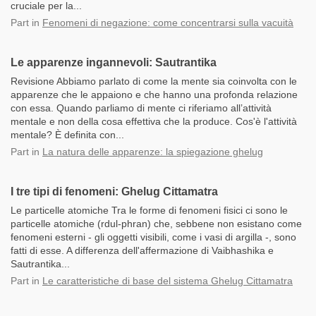
cruciale per la...
Part
in
Fenomeni di negazione: come concentrarsi sulla vacuità
Le apparenze ingannevoli: Sautrantika
Revisione Abbiamo parlato di come la mente sia coinvolta con le
apparenze che le appaiono e che hanno una profonda relazione
con essa. Quando parliamo di mente ci riferiamo all’attività
mentale e non della cosa effettiva che la produce. Cos'è l'attività
mentale? È definita con...
Part
in
La natura delle apparenze: la spiegazione ghelug
I tre tipi di fenomeni: Ghelug Cittamatra
Le particelle atomiche Tra le forme di fenomeni fisici ci sono le
particelle atomiche (rdul-phran) che, sebbene non esistano come
fenomeni esterni - gli oggetti visibili, come i vasi di argilla -, sono
fatti di esse. A differenza dell'affermazione di Vaibhashika e
Sautrantika...
Part
in
Le caratteristiche di base del sistema Ghelug Cittamatra