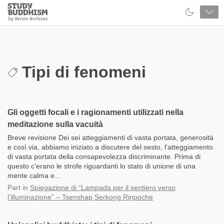
Close
Study
Buddhism
Home
Tipi di fenomeni
Gli oggetti focali e i ragionamenti utilizzati nella
meditazione sulla vacuità
Breve revisione Dei sei atteggiamenti di vasta portata, generosità
e così via, abbiamo iniziato a discutere del sesto, l'atteggiamento
di vasta portata della consapevolezza discriminante. Prima di
questo c'erano le strofe riguardanti lo stato di unione di una
mente calma e...
Part
in
Spiegazione di “Lampada per il sentiero verso
l’illuminazione” – Tsenshap Serkong Rinpoche