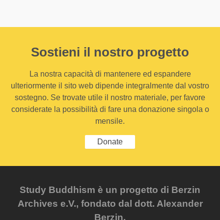
Sostieni il nostro progetto
La nostra capacità di mantenere ed espandere
ulteriormente il sito web dipende integralmente dal vostro
sostegno. Se trovate utile il nostro materiale, per favore
considerate la possibilità di fare una donazione singola o
mensile.
Donate
Study Buddhism è un progetto di Berzin
Archives e.V., fondato dal dott. Alexander
Berzin.