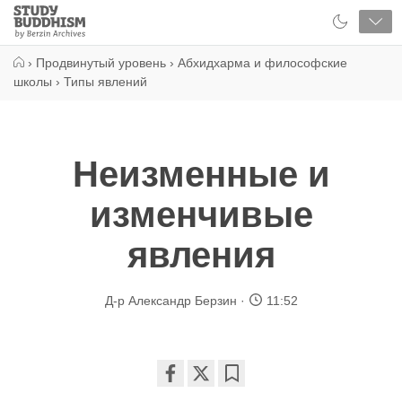
Close
Study
Buddhism
Home
›
Продвинутый уровень
›
Абхидхарма и философские
школы
›
Типы явлений
Неизменные и
изменчивые
явления
Д-р Александр Берзин
11:52
Share
Bookmark