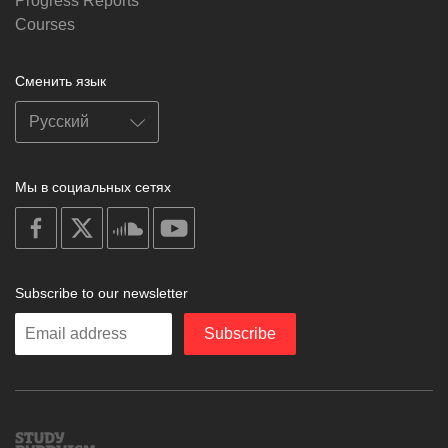
Progress Reports
Courses
Сменить язык
Мы в социальных сетях
on
on
on
on
facebook
X
soundcloud
youtube
Subscribe to our newsletter
Enter
Subscribe
your
email
Study