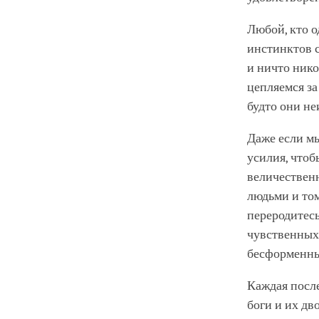
Любой, кто о
инстинктов с
и ничто нико
цепляемся за
будто они не
Даже если м
усилия, чтоб
величествен
людьми и том
переродитесь
чувственных
бесформенны
Каждая после
боги и их дв