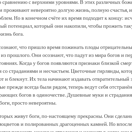
 сравнению с верхними уровнями. В этих различных бож
и проживают невероятно долгую жизнь, полную счастья, и 
облем. Но в конечном счёте их время подходит к концу: ис
ый потенциал, который они накопили, чтобы прожить та
изнь бога.
осознают, что пришло время пожинать плоды отрицательн
из прошлого. Они осознают, что падут из мира богов и пе
ояниях. Когда у богов появляются признаки близкой смер
 со страданиями и несчастьем. Цветочные гирлянды, кот
ют и блекнут. Их тела начинают издавать отвратительный з
рые прежде всегда были рядом, теперь ведут себя отстранён
рающих богов в одиночестве. Душевные муки и страдания
оги, просто невероятны.
торых живут боги, по-настоящему прекрасны. Они сделан
моцветов и полированных драгоценных камней. Но впосл