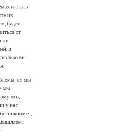
мах и стать
ите их
м, будет
виться от
ы ни
ий, в
асколько вы
ы.
облемы, но мы
е мы
ому что,
и у нас
 беспокоимся,
змышляем,
е