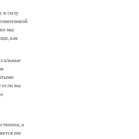
с в силу
 изменчивой
 но мы
ещи, как
ссальные
ми
гатыми
е если вы
ры
ы
ственна, а
ажется им