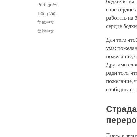
бодхичитты, 
Português
своё сердце 
Tiếng Việt
работать на б
简体中文
сердце бодх
繁體中文
Для того что
ума: пожелан
пожелание, ч
Другими слов
ради того, ч
пожелание, ч
свободны от 
Страда
перер
Прежде чем в