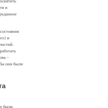
посвятить
тв и
преданное
 состояния
го) и
частий.
 работать
овь –
обы они были
та
се были