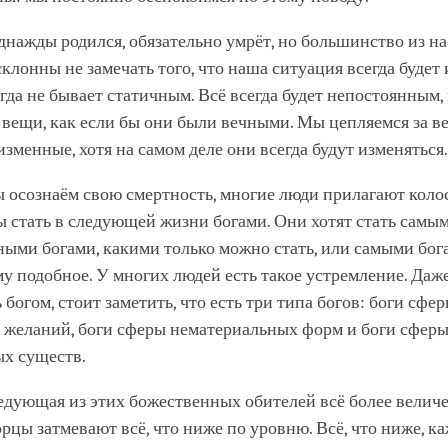
днажды родился, обязательно умрёт, но большинство из на
клонны не замечать того, что наша ситуация всегда будет
гда не бывает статичным. Всё всегда будет непостоянным,
 вещи, как если бы они были вечными. Мы цепляемся за в
изменные, хотя на самом деле они всегда будут изменяться.
ы осознаём свою смертность, многие люди прилагают коло
ы стать в следующей жизни богами. Они хотят стать самы
ными богами, какими только можно стать, или самыми бо
у подобное. У многих людей есть такое устремление. Даж
 богом, стоит заметить, что есть три типа богов: боги сфе
 желаний, боги сферы нематериальных форм и боги сфер
х существ.
дующая из этих божественных обителей всё более величе
орцы затмевают всё, что ниже по уровню. Всё, что ниже, к