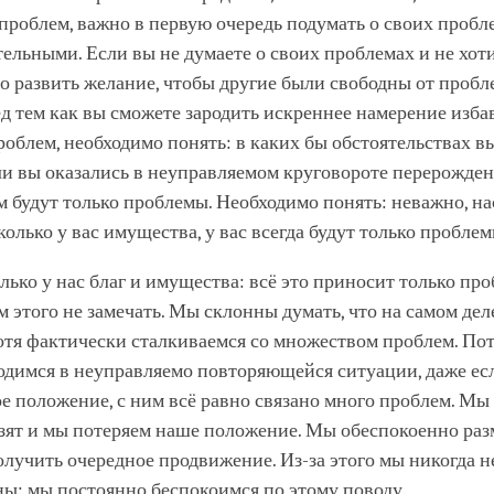
проблем, важно в первую очередь подумать о своих пробле
ельными. Если вы не думаете о своих проблемах и не хот
то развить желание, чтобы другие были свободны от пробле
д тем как вы сможете зародить искреннее намерение изба
роблем, необходимо понять: в каких бы обстоятельствах в
ли вы оказались в неуправляемом круговороте перерожден
ём будут только проблемы. Необходимо понять: неважно, н
колько у вас имущества, у вас всегда будут только проблем
лько у нас благ и имущества: всё это приносит только пр
 этого не замечать. Мы склонны думать, что на самом дел
отя фактически сталкиваемся со множеством проблем. Пот
одимся в неуправляемо повторяющейся ситуации, даже есл
е положение, с ним всё равно связано много проблем. Мы
изят и мы потеряем наше положение. Мы обеспокоенно ра
лучить очередное продвижение. Из-за этого мы никогда н
ы: мы постоянно беспокоимся по этому поводу.