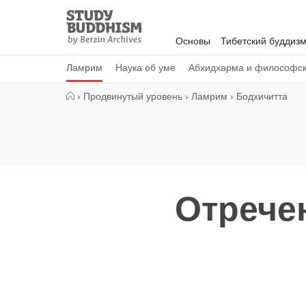
Close
Study
Buddhism
Основы
Тибетский буддиз
Home
Ламрим
Наука об уме
Абхидхарма и философс
›
Продвинутый уровень
›
Ламрим
›
Бодхичитта
Отрече