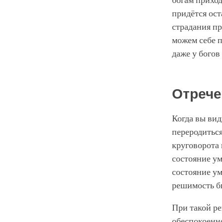
богам приход
придётся ост
страдания п
можем себе п
даже у богов
Отрече
Когда вы вид
переродиться
круговорота 
состояние ум
состояние у
решимость б
При такой р
обеспокоенн