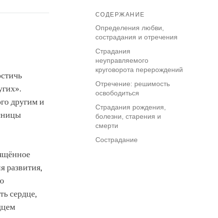
СОДЕРЖАНИЕ
Определения любви,
сострадания и отречения
Страдания
неуправляемого
круговорота перерождений
остичь
Отречение: решимость
угих».
освободиться
го другим и
Страдания рождения,
есницы
болезни, старения и
смерти
Сострадание
вящённое
я развития,
ю
ть сердце,
дцем