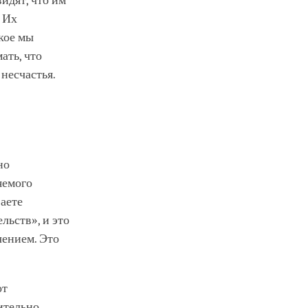
идят, что им
. Их
кое мы
ать, что
 несчастья.
но
яемого
ваете
льств», и это
чением. Это
от
ительно