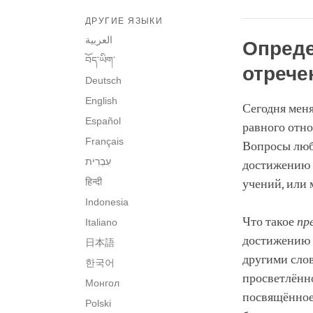
ДРУГИЕ ЯЗЫКИ
العربية
Опреде
བོད་ཡིག་
отрече
Deutsch
English
Сегодня меня
Español
равного отно
Français
Вопросы любв
достижению 
हिन्दी
учений, или 
Indonesia
Что такое
пр
Italiano
достижению 
日本語
другими сло
한국어
просветлённо
Монгол
посвящённое
Polski