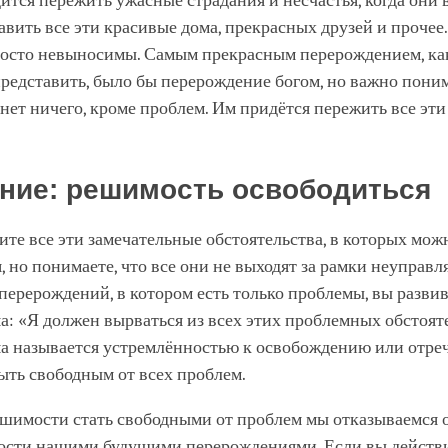
ится пережить ужасные страдания и несчастья, когда они в
авить все эти красивые дома, прекрасных друзей и прочее
росто невыносимы. Самым прекрасным перерождением, ка
редставить, было бы перерождение богом, но важно поним
 нет ничего, кроме проблем. Им придётся пережить все эти
ние: решимость освободиться
ите все эти замечательные обстоятельства, в которых мож
, но понимаете, что все они не выходят за рамки неуправл
перерождений, в котором есть только проблемы, вы разви
а: «Я должен вырваться из всех этих проблемных обстояте
ма называется устремлённостью к освобождению или отре
ыть свободным от всех проблем.
ешимости стать свободными от проблем мы отказываемся 
ости нашими будущими перерождениями. Если вы действ