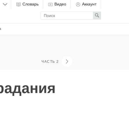
Словарь
Видео
Аккаунт
Enter
Search
search
term
а
ЧАСТЬ 2
радания