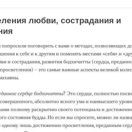
Share
Bookmark
on
facebook
ления любви, сострадания и
ния
 попросили поговорить с вами о методах, позволяющих д
шения к себе и к другим и поменять местами «себя» и «др
и и сострадания, развития бодхичитты (сердца, преданно
просветления) – это самые важные аспекты великой кол
махаяны.
еданное сердце бодхичитты
? Это сердце, полностью пос
совершенного, абсолютно ясного ума и наивысшего уровн
вами полному раскрытию своего потенциала и достижени
го состояния будды. Но если вы спросите, можно ли назва
 одному лишь достижению просветления, преданным сер