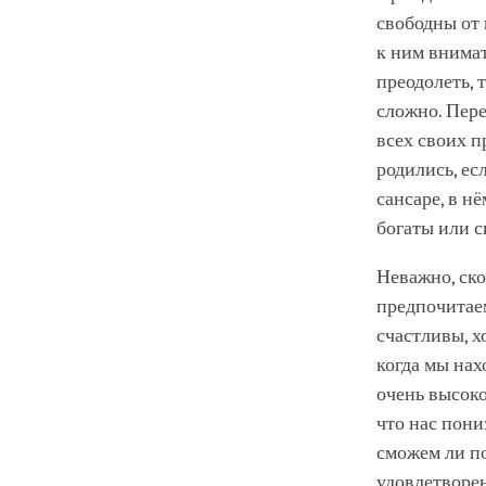
свободны от 
к ним внимат
преодолеть, 
сложно. Пере
всех своих п
родились, ес
сансаре, в н
богаты или с
Неважно, ско
предпочитаем
счастливы, х
когда мы нах
очень высоко
что нас пон
сможем ли по
удовлетворен