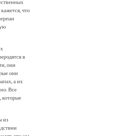
ественных
кажется, что
черпан
кую
ых
реродятся в
ти, они
орые они
апах, а их
но. Все
, которые
ы из
едствии