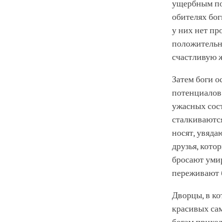
ущербным по
обителях бог
у них нет пр
положительн
счастливую ж
Затем боги 
потенциалов 
ужасных сост
сталкиваются
носят, увяда
друзья, кото
бросают уми
переживают б
Дворцы, в ко
красивых са