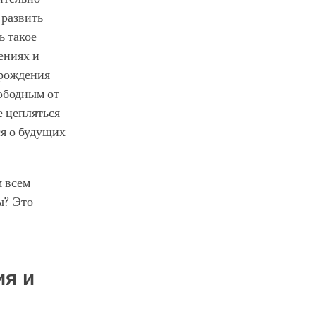
 развить
ь такое
ениях и
ерождения
вободным от
е цепляться
ся о будущих
м всем
ы? Это
ия и