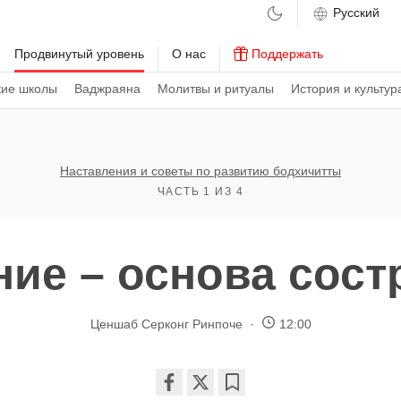
м
Продвинутый уровень
О нас
Поддержать
кие школы
Ваджраяна
Молитвы и ритуалы
История и культур
Наставления и советы по развитию бодхичитты
ЧАСТЬ 1 ИЗ 4
ние – основа сост
Ценшаб Серконг Ринпоче
12:00