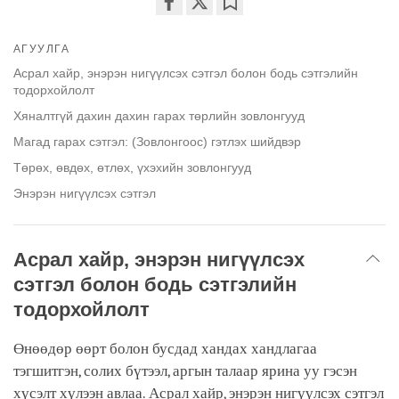
Share
Bookmark
on
АГУУЛГА
facebook
Асрал хайр, энэрэн нигүүлсэх сэтгэл болон бодь сэтгэлийн
тодорхойлолт
Хяналтгүй дахин дахин гарах төрлийн зовлонгууд
Магад гарах сэтгэл: (Зовлонгоос) гэтлэх шийдвэр
Төрөх, өвдөх, өтлөх, үхэхийн зовлонгууд
Энэрэн нигүүлсэх сэтгэл
Асрал хайр, энэрэн нигүүлсэх
сэтгэл болон бодь сэтгэлийн
тодорхойлолт
Өнөөдөр өөрт болон бусдад хандах хандлагаа
тэгшитгэн, солих бүтээл, аргын талаар ярина уу гэсэн
хүсэлт хүлээн авлаа. Асрал хайр, энэрэн нигүүлсэх сэтгэл