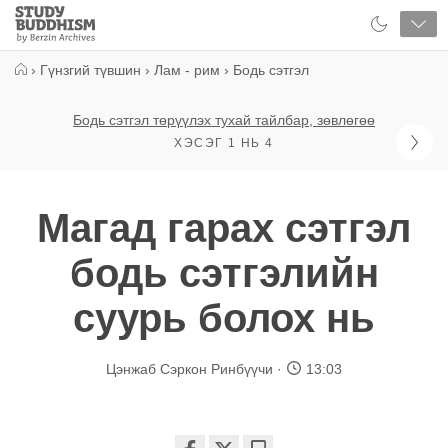
Close
Study
Buddhism
Home
›
Гүнзгий түвшин
›
Лам - рим
›
Бодь сэтгэл
Бодь сэтгэл төрүүлэх тухай тайлбар, зөвлөгөө
ХЭСЭГ 1 НЬ 4
Магад гарах сэтгэл
бодь сэтгэлийн
суурь болох нь
Цэнжаб Сэркон Ринбүүчи
13:03