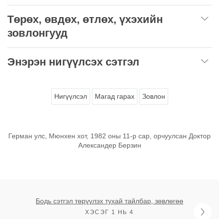
Төрөх, өвдөх, өтлөх, үхэхийн
зовлонгууд
Энэрэн нигүүлсэх сэтгэл
Нигүүлсэл
Магад гарах
Зовлон
Герман улс, Мюнхен хот, 1982 оны 11-р сар, орчуулсан Доктор
Александер Берзин
Бодь сэтгэл төрүүлэх тухай тайлбар, зөвлөгөө
ХЭСЭГ 1 НЬ 4