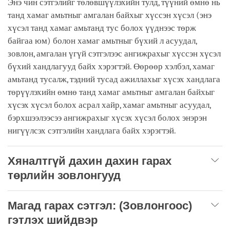
Энэ чин сэтгэлийг төлөвшүүлэхийн тулд, түүний өмнө нь
танд хамаг амьтныг амгалан байхыг хүссэн хүсэл (энэ
хүсэл танд хамаг амьтанд тус болох үүднээс төрж
байгаа юм) болон хамаг амьтныг бүхий л асуудал,
зовлон, амгалан үгүй сэтгэлээс ангижрахыг хүссэн хүсэл
бүхий хандлагууд байх хэрэгтэй. Өөрөөр хэлбэл, хамаг
амьтанд тусалж, тэдний тусад ажиллахыг хүсэх хандлага
төрүүлэхийн өмнө танд хамаг амьтныг амгалан байхыг
хүсэх хүсэл болох асрал хайр, хамаг амьтныг асуудал,
бэрхшээлээсээ ангижрахыг хүсэх хүсэл болох энэрэн
нигүүлсэх сэтгэлийн хандлага байх хэрэгтэй.
Хяналтгүй дахин дахин гарах
төрлийн зовлонгууд
Магад гарах сэтгэл: (Зовлонгоос)
гэтлэх шийдвэр