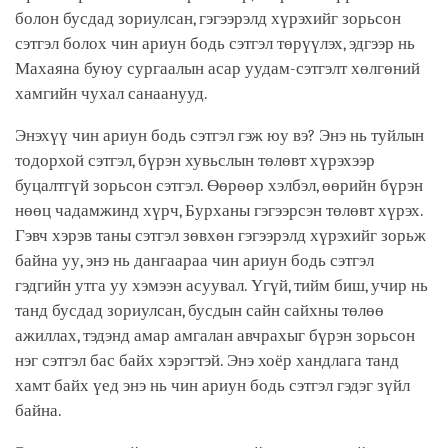
болон бусдад зориулсан, гэгээрэлд хүрэхийг зорьсон
сэтгэл болох чин ариун бодь сэтгэл төрүүлэх, эдгээр нь
Махаяна буюу сургаалын асар уудам-сэтгэлт хөлгөний
хамгийн чухал санаанууд.
Энэхүү чин ариун бодь сэтгэл гэж юу вэ? Энэ нь туйлын
тодорхой сэтгэл, бүрэн хувьслын төлөвт хүрэхээр
буцалтгүй зорьсон сэтгэл. Өөрөөр хэлбэл, өөрийн бүрэн
нөөц чадамжинд хүрч, Бурханы гэгээрсэн төлөвт хүрэх.
Гэвч хэрэв таны сэтгэл зөвхөн гэгээрэлд хүрэхийг зорьж
байна уу, энэ нь дангаараа чин ариун бодь сэтгэл
гэдгийн утга уу хэмээн асуувал. Үгүй, тийм биш, учир нь
танд бусдад зориулсан, бусдын сайн сайхны төлөө
ажиллах, тэдэнд амар амгалан авчрахыг бүрэн зорьсон
нэг сэтгэл бас байх хэрэгтэй. Энэ хоёр хандлага танд
хамт байх үед энэ нь чин ариун бодь сэтгэл гэдэг зүйл
байна.