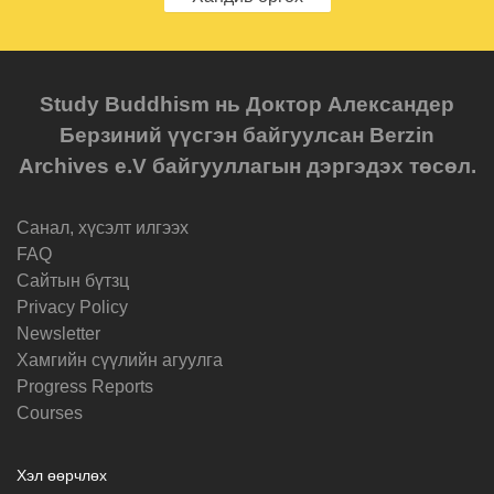
Study Buddhism нь Доктор Александер
Берзиний үүсгэн байгуулсан Berzin
Archives e.V байгууллагын дэргэдэх төсөл.
Санал, хүсэлт илгээх
FAQ
Cайтын бүтзц
Privacy Policy
Newsletter
Хамгийн сүүлийн агуулга
Progress Reports
Courses
Хэл өөрчлөх