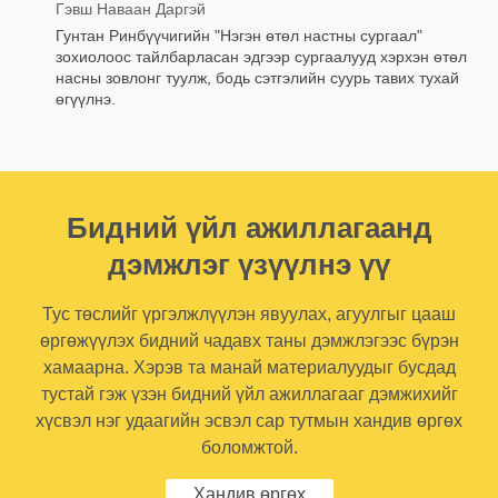
Гэвш Наваан Даргэй
Гунтан Ринбүүчигийн "Нэгэн өтөл настны сургаал"
зохиолоос тайлбарласан эдгээр сургаалууд хэрхэн өтөл
насны зовлонг туулж, бодь сэтгэлийн суурь тавих тухай
өгүүлнэ.
Бидний үйл ажиллагаанд
дэмжлэг үзүүлнэ үү
Тус төслийг үргэлжлүүлэн явуулах, агуулгыг цааш
өргөжүүлэх бидний чадавх таны дэмжлэгээс бүрэн
хамаарна. Хэрэв та манай материалуудыг бусдад
тустай гэж үзэн бидний үйл ажиллагааг дэмжихийг
хүсвэл нэг удаагийн эсвэл сар тутмын хандив өргөх
боломжтой.
Хандив өргөх