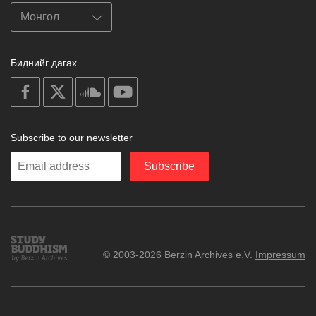
Биднийг дагах
on
on
on
on
facebook
X
soundcloud
youtube
Subscribe to our newsletter
Enter
Subscribe
your
email
Study
© 2003-2026 Berzin Archives e.V.
Impressum
Buddhism
Home