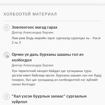
ХОЛБООТОЙ МАТЕРИАЛ
Зовлонгоос магад гарах
Доктор Александер Берзин
Лам-рим Бодь мөрийн зэрэг сургаалд суралцах нь - Хэсэг
2 нь 3
Орчин үе дахь бурханы шашны гол ач
холбогдол
Доктор Александер Берзин
Хүн төрөлхтний нөхцөл байдал цаг хугацааны турш
үргэлж ижил байсаар ирсэн. Бурханы шашин хүн нэг бүрд
тохирох, бүх цаг хугацаанд ач холбогдолтой нэг зүйлийг
санал болгодог.
"Хал үзсэн буурлын захиас" сургаалын
зүйрлэл