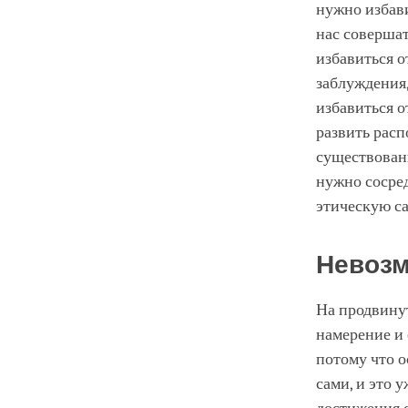
нужно избав
нас совершат
избавиться 
заблуждения,
избавиться 
развить расп
существовани
нужно сосред
этическую с
Невоз
На продвинут
намерение и 
потому что о
сами, и это 