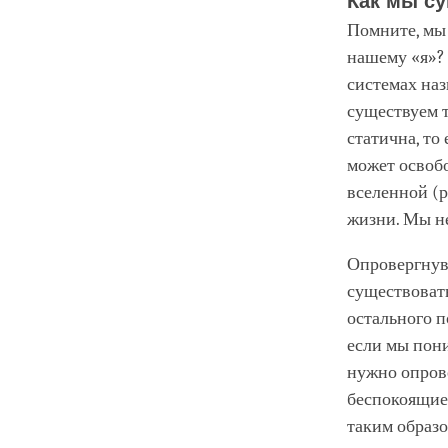
Как мы с
Помните, мы
нашему «я»? 
системах на
существуем т
статична, то
может освобо
вселенной (р
жизни. Мы н
Опровергнув 
существовать
остального п
если мы пони
нужно опрове
беспокоящие 
таким образо