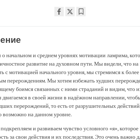
Share
Bookmark
on
facebook
ение
 о начальном и среднем уровнях мотивации ламрима, кот
чностное развитие на духовном пути. Мы видели, что на
сть с мотивацией начального уровня, мы стремимся к более
ым перерождениям. Мы хотим избежать худших перерожд
ящему боимся связанных с ними страданий и видим, что 
 двигаемся в своей жизни в надёжном направлении, чтоб
дших перерождений, то есть от разрушительных действий,
о возможно на данном уровне.
подкрепляем и развиваем чувство условного «я», которое
сть за свои действия и их последствия. Это очень важно д