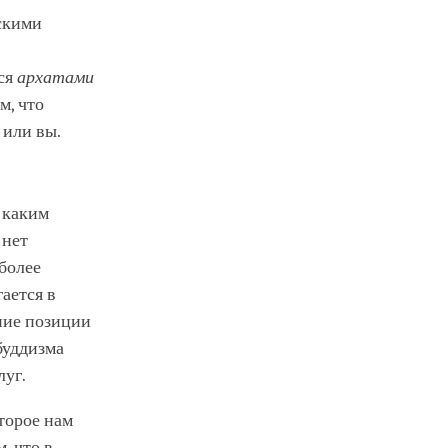
скими
ся
архатами
м, что
я или вы.
 каким
 нет
 более
ается в
ение позиции
буддизма
луг.
оторое нам
, что в