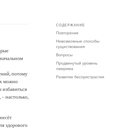
СОДЕРЖАНИЕ
Повторение
Невозможные способы
существования
орые
Вопросы
 начальном
Продвинутый уровень
ламрима
ений, потому
Развитие беспристрастия
их можно
ы избавиться
 – настолько,
 несёт
ля здорового