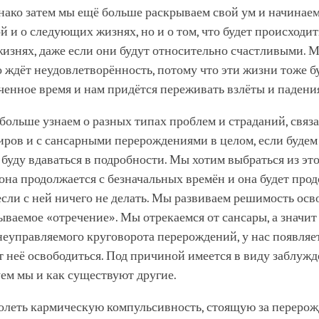
нако затем мы ещё больше раскрываем свой ум и начинаем
ой и о следующих жизнях, но и о том, что будет происходит
знях, даже если они будут относительно счастливыми. М
о ждёт неудовлетворённость, потому что эти жизни тоже б
енное время и нам придётся переживать взлёты и падени
больше узнаем о разных типах проблем и страданий, связ
ров и с сансарными перерождениями в целом, если будем
 буду вдаваться в подробности. Мы хотим выбраться из эт
 она продолжается с безначальных времён и она будет про
если с ней ничего не делать. Мы развиваем решимость осв
зываемое «отречение». Мы отрекаемся от сансары, а значит
еуправляемого круговорота перерождений, у нас появляе
 неё освободиться. Под причиной имеется в виду заблужд
ем мы и как существуют другие.
олеть кармическую компульсивность, стоящую за перерож