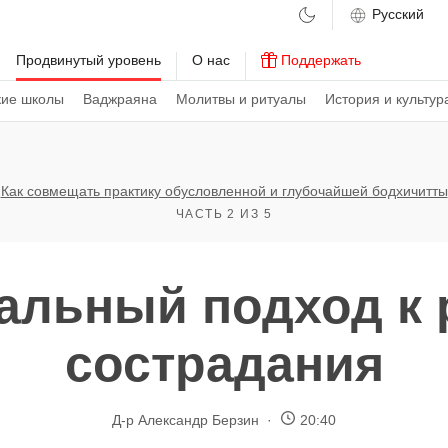
м
Продвинутый уровень
О нас
Поддержать
кие школы
Ваджраяна
Молитвы и ритуалы
История и культур
Как совмещать практику обусловленной и глубочайшей бодхичитты
ЧАСТЬ 2 ИЗ 5
альный подход к 
сострадания
Д-р Александр Берзин
20:40