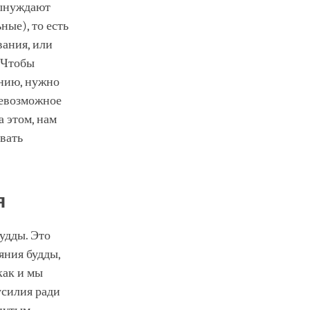
вынуждают
ые), то есть
вания, или
. Чтобы
нию, нужно
невозможное
а этом, нам
вать
я
удды. Это
яния будды,
как и мы
усилия ради