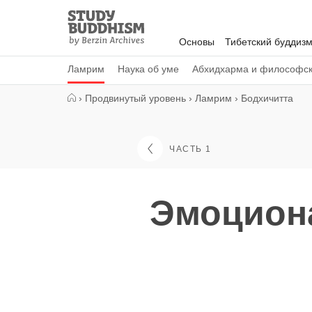
Close
Study
Buddhism
Основы
Тибетский буддиз
Home
Ламрим
Наука об уме
Абхидхарма и философс
›
Продвинутый уровень
›
Ламрим
›
Бодхичитта
ЧАСТЬ 1
Эмоцион