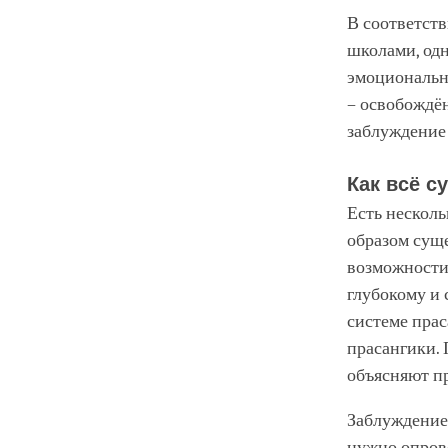
В соответст
школами, одн
эмоциональн
– освобождё
заблуждение 
Как всё с
Есть нескол
образом суще
возможности 
глубокому и 
системе прас
прасангики. 
объясняют пр
Заблуждение 
нужно опрове