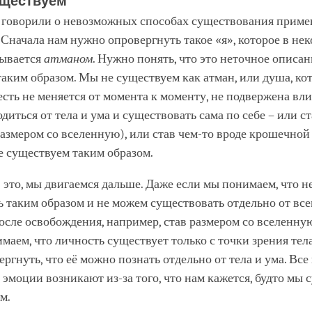
уществуем
 говорили о невозможных способах существования приме
Сначала нам нужно опровергнуть такое «я», которое в не
зывается
атманом
. Нужно понять, что это неточное описан
аким образом. Мы не существуем как атман, или душа, ко
 есть не меняется от момента к моменту, не подвержена вл
диться от тела и ума и существовать сама по себе – или с
азмером со вселенную), или став чем-то вроде крошечной
е существуем таким образом.
это, мы двигаемся дальше. Даже если мы понимаем, что н
 таким образом и не можем существовать отдельно от все
осле освобождения, например, став размером со вселенную
маем, что личность существует только с точки зрения тела
ргнуть, что её можно познать отдельно от тела и ума. Вс
эмоции возникают из-за того, что нам кажется, будто мы
м.