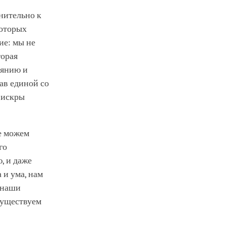
нительно к
которых
ие: мы не
торая
иянию и
тав единой со
 искры
е можем
го
, и даже
 и ума, нам
е наши
 существуем