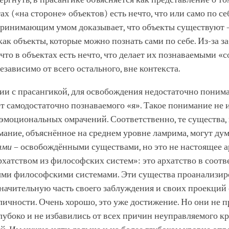
ах («на стороне» объектов) есть нечто, что или само по себ
принимающим умом доказывает, что объекты существуют –
ак объекты, которые можно познать сами по себе. Из-за 
 что в объектах есть нечто, что делает их познаваемыми «с
езависимо от всего остального, вне контекста.
ии с прасангикой, для освобождения недостаточно понима
т самодостаточно познаваемого «я». Такое понимание не 
 эмоциональных омрачений. Соответственно, те существа,
ание, объяснённое на среднем уровне ламрима, могут дум
ами
– освобождёнными существами, но это не настоящее ар
хатством из философских систем»: это архатство в соотв
ыми философскими системами. Эти существа проанализир
начительную часть своего заблуждения и своих проекций о
ичности. Очень хорошо, это уже достижение. Но они не 
лубоко и не избавились от всех причин неуправляемого к