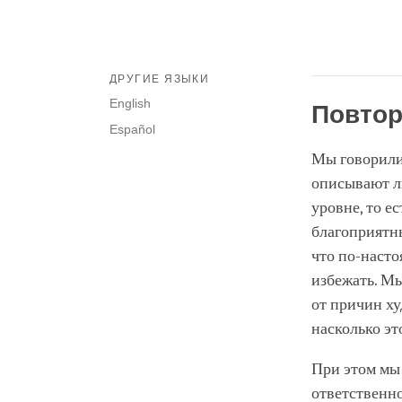
ДРУГИЕ ЯЗЫКИ
English
Повтор
Español
Мы говорили
описывают ли
уровне, то е
благоприятн
что по-насто
избежать. Мы
от причин ху
насколько эт
При этом мы 
ответственно