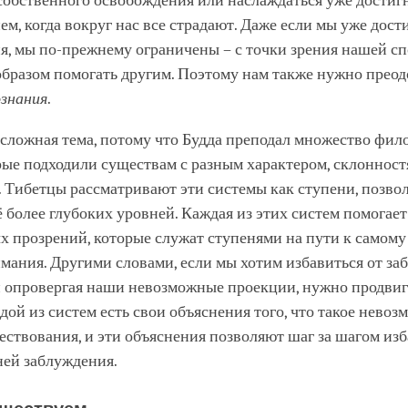
собственного освобождения или наслаждаться уже дости
м, когда вокруг нас все страдают. Даже если мы уже дост
я, мы по-прежнему ограничены – с точки зрения нашей с
бразом помогать другим. Поэтому нам также нужно преод
ознания
.
 сложная тема, потому что Будда преподал множество фи
рые подходили существам с разным характером, склонност
. Тибетцы рассматривают эти системы как ступени, позв
ё более глубоких уровней. Каждая из этих систем помогает
х прозрений, которые служат ступенями на пути к самом
ания. Другими словами, если мы хотим избавиться от за
и опровергая наши невозможные проекции, нужно продвига
дой из систем есть свои объяснения того, что такое нево
ствования, и эти объяснения позволяют шаг за шагом изб
ней заблуждения.