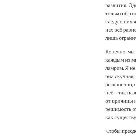
развития. Од
только об эт
следующих жи
нас всё равн
лишь огранич
Конечно, мы 
каждым из ми
ламрим. Я не
она скучная,
бесконечно, 
неё – так на
от причины н
решимость от
как существу
Чтобы преод