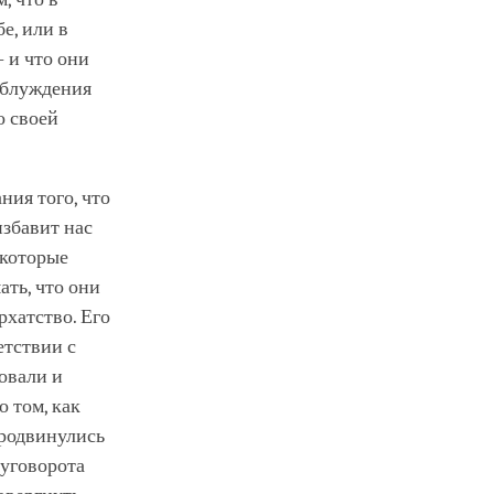
е, или в
 и что они
заблуждения
о своей
ния того, что
избавит нас
 которые
ать, что они
хатство. Его
етствии с
овали и
 том, как
продвинулись
руговорота