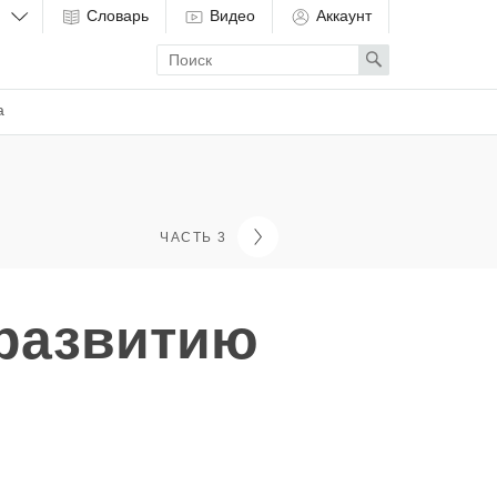
Словарь
Видео
Аккаунт
Enter
Search
search
term
а
ЧАСТЬ 3
развитию