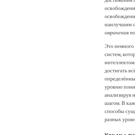
достижения 
освобождение
освобождени
наилучшим о
омрачения п
Это немного
систем, кото
интеллектом
достигать вс
определённы
уровню поним
анализируя 
шагом. В каж
способы суще
разных уров