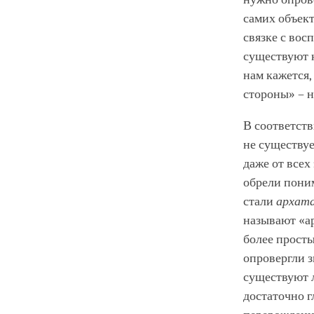
самих объект
связке с вос
существуют к
нам кажется,
стороны» – н
В соответств
не существуе
даже от всех
обрели поним
стали
архат
называют «ар
более прост
опровергли з
существуют л
достаточно г