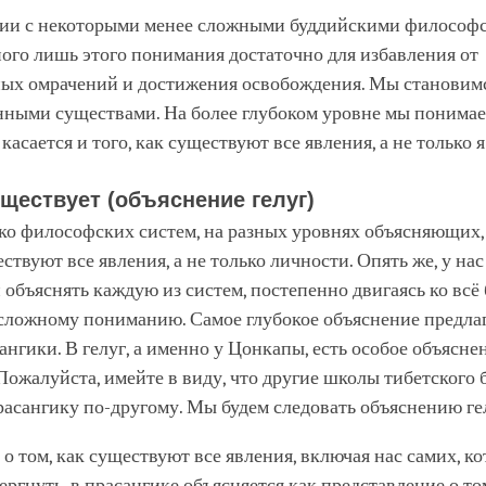
вии с некоторыми менее сложными буддийскими философ
ого лишь этого понимания достаточно для избавления от
ых омрачений и достижения освобождения. Мы становим
нными существами. На более глубоком уровне мы понимае
касается и того, как существуют все явления, а не только 
уществует (объяснение гелуг)
ько философских систем, на разных уровнях объясняющих,
ствуют все явления, а не только личности. Опять же, у нас
объяснять каждую из систем, постепенно двигаясь ко всё
сложному пониманию. Самое глубокое объяснение предлаг
ангики. В гелуг, а именно у Цонкапы, есть особое объясн
Пожалуйста, имейте в виду, что другие школы тибетского 
асангику по-другому. Мы будем следовать объяснению ге
о том, как существуют все явления, включая нас самих, к
ргнуть, в прасангике объясняется как представление о том