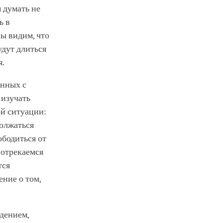
 думать не
ь в
ы видим, что
удут длиться
я.
анных с
 изучать
ой ситуации:
должаться
ободиться от
 отрекаемся
тся
ение о том,
дением,