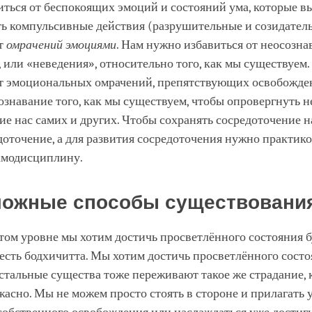
иться от беспокоящих эмоций и состояний ума, которые 
ь компульсивные действия (разрушительные и созидательн
от
омрачений эмоциями
. Нам нужно избавиться от неосозна
 или «неведения», относительно того, как мы существуем
от эмоциональных омрачений, препятствующих освобожде
ознавание того, как мы существуем, чтобы опровергнуть 
е нас самих и других. Чтобы сохранять сосредоточение н
оточение, а для развития сосредоточения нужно практико
амодисциплину.
можные способы существовани
ом уровне мы хотим достичь просветлённого состояния б
есть бодхичитта. Мы хотим достичь просветлённого состо
стальные существа тоже переживают такое же страдание, 
ужасно. Мы не можем просто стоять в стороне и прилагать 