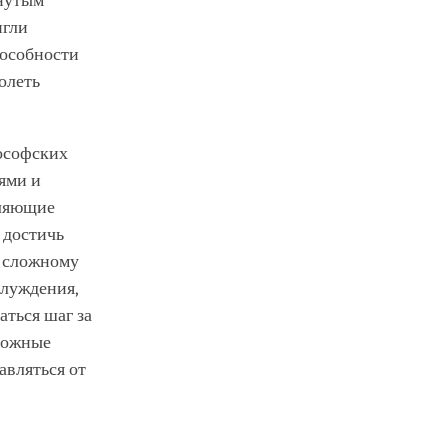
гнутым
игли
пособности
олеть
лософских
ями и
оляющие
 достичь
у сложному
блуждения,
ться шаг за
зможные
авляться от