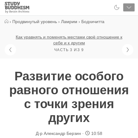
Close
Study
Buddhism
Home
›
Продвинутый уровень
›
Ламрим
›
Бодхичитта
Как уравнять и поменять местами своё отношение к
себе и к другим
ЧАСТЬ 3 ИЗ 9
Развитие особого
равного отношения
с точки зрения
других
Д-р Александр Берзин
10:58