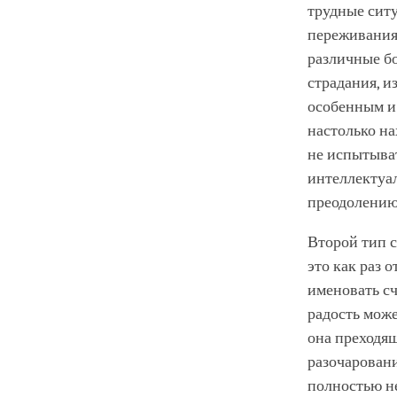
трудные ситу
переживания 
различные бо
страдания, и
особенным и
настолько на
не испытыват
интеллектуал
преодолению
Второй тип с
это как раз 
именовать сч
радость мож
она преходящ
разочаровани
полностью не