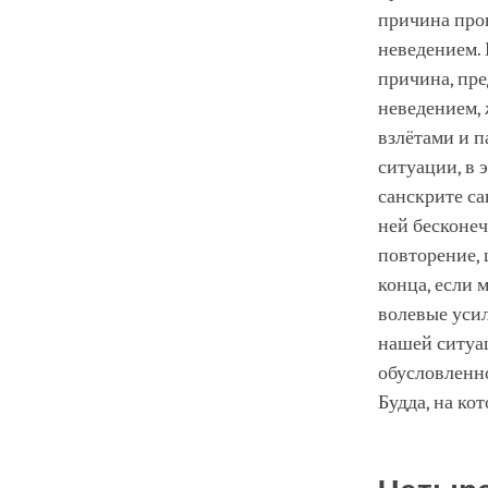
причина прон
неведением. 
причина, пр
неведением,
взлётами и п
ситуации, в 
санскрите са
ней бесконеч
повторение, 
конца, если 
волевые усил
нашей ситуац
обусловленно
Будда, на ко