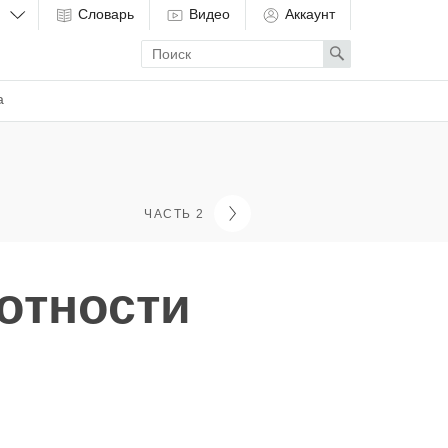
Словарь
Видео
Аккаунт
Enter
Search
search
term
а
ЧАСТЬ 2
отности