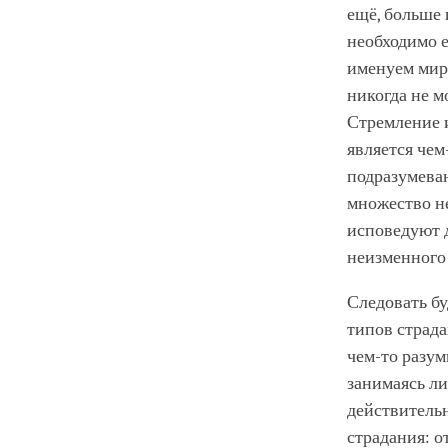
ещё, больше 
необходимо е
именуем мирс
никогда не м
Стремление и
является чем
подразумева
множество н
исповедуют д
неизменного 
Следовать бу
типов страда
чем-то разум
занимаясь ли
действительн
страдания: о