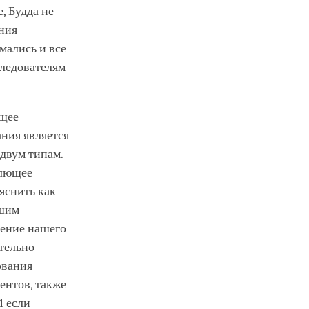
, Будда не
ния
мались и все
следователям
ющее
ания является
двум типам.
млющее
яснить как
ашим
вение нашего
тельно
ования
ентов, также
И если