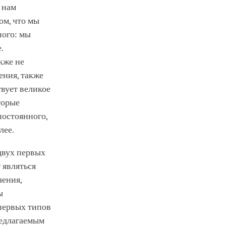
 нам
ом, что мы
ного: мы
.
кже не
ения, также
вует великое
торые
постоянного,
лее.
двух первых
 являться
чения,
ы
 первых типов
редлагаемым