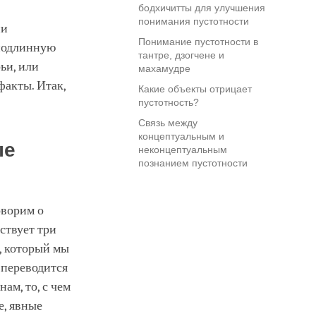
бодхичитты для улучшения
понимания пустотности
ни
Понимание пустотности в
 подлинную
тантре, дзогчене и
ьи, или
махамудре
факты. Итак,
Какие объекты отрицает
пустотность?
Связь между
концептуальным и
ые
неконцептуальным
познанием пустотности
оворим о
ствует три
, который мы
 переводится
ам, то, с чем
е, явные