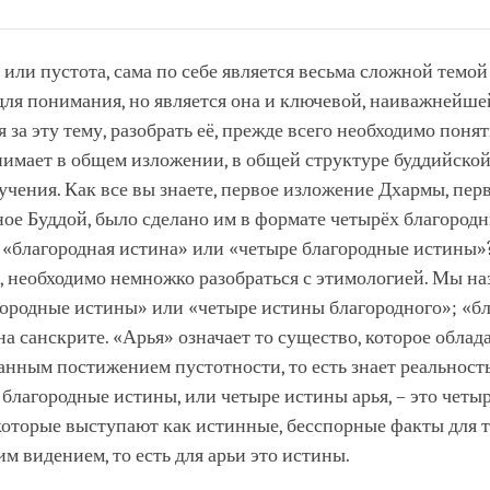
Share
Bookmark
on
facebook
 или пустота, сама по себе является весьма сложной темой
для понимания, но является она и ключевой, наиважнейшей
 за эту тему, разобрать её, прежде всего необходимо понят
нимает в общем изложении, в общей структуре буддийско
учения. Как все вы знаете, первое изложение Дхармы, пер
ое Буддой, было сделано им в формате четырёх благородн
 «благородная истина» или «четыре благородные истины»
, необходимо немножко разобраться с этимологией. Мы н
городные истины» или «четыре истины благородного»; «б
 на санскрите. «Арья» означает то существо, которое облад
нным постижением пустотности, то есть знает реальност
 благородные истины, или четыре истины арья, – это четыр
которые выступают как истинные, бесспорные факты для т
им видением, то есть для арьи это истины.