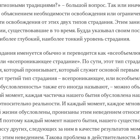
гиозными традициями?» – большой вопрос. Так или иначе
я объяснением необходимости освобождения или ограниче
и освобождения от этих двух типов страдания. Этим зани
ии, существовавшие в то время. Будда указывал своим по
аиболее глубокий, наиболее тонкий уровень страдания.
радания именуется обычно и переводится как «всеобъемл
ли «всепроникающее страдание». По сути, этот тип страд
м, который пронизывает, который служит основой первым 
от третий тип страдания – всепроникающее, или всеобъе
обусловленность» также его иногда называют, – можно объ
ый момент, каждая частичка нашего бытия обусловлена н
относительно реальности. И каждый момент, каждое мгно
й жизни обусловлены, пронизаны этим неведением относи
 И поэтому каждый момент нашего бытия, нашего существ
ссу других, следующих за ним в качестве результатов мом
этим неведением. Такова проблема в действительности. 