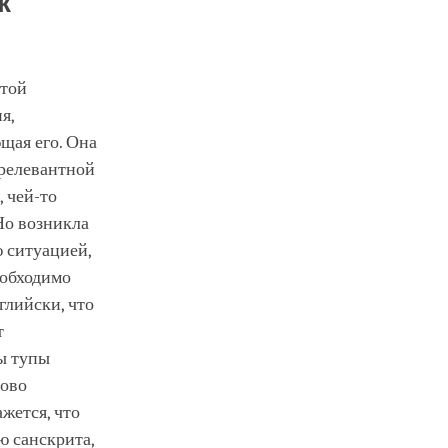
к
этой
я,
щая его. Она
ррелевантной
, чей-то
 Но возникла
ю ситуацией,
еобходимо
глийски, что
т
мы тупы
лово
ажется, что
ю санскрита,