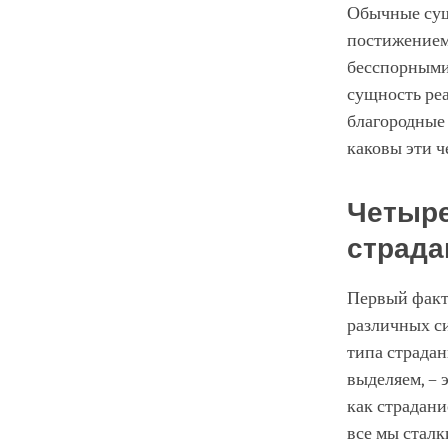
Обычные суще
постижением 
бесспорными
сущность реа
благородные 
каковы эти ч
Четыре
страда
Первый факт 
различных си
типа страдан
выделяем, – 
как страдание
все мы сталк