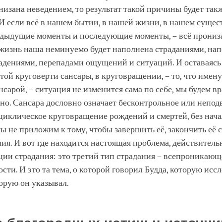
изана неведением, то результат такой причины будет так
И если всё в нашем бытии, в нашей жизни, в нашем сущес
едыдущие моменты и последующие моменты, – всё прониз
 жизнь наша неминуемо будет наполнена страданиями, на
адениями, перепадами ощущений и ситуаций. И оставаясь
этой круговерти сансары, в круговращении, – то, что имену
нсарой, – ситуация не изменится сама по себе, мы будем в
но. Сансара дословно означает бесконтрольное или непод
циклическое круговращение рождений и смертей, без нача
мы не приложим к тому, чтобы завершить её, закончить её
ия. И вот где находится настоящая проблема, действител
ии страдания: это третий тип страдания – всепроникающ
сти. И это та тема, о которой говорил Будда, которую исс
торую он указывал.