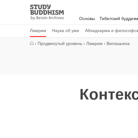
Close
Study
Buddhism
Основы
Тибетский буддиз
Home
Ламрим
Наука об уме
Абхидхарма и философс
›
Продвинутый уровень
›
Ламрим
›
Випашьяна
Контек