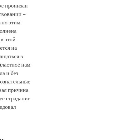
же пронизан
твовании –
ано этим
полнена
 в этой
ется на
ращаться в
властное нам
ла и без
 сознательные
ьная причина
ее страдание
ледовал