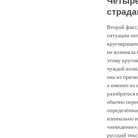
Четыре
страда
Второй факт,
ситуации не
круговращен
не возникла
этому кругов
чуждой воли,
она из причи
а именно из 
разобраться 
обычно перев
определённая
изначально и
«неведение»,
русский тек