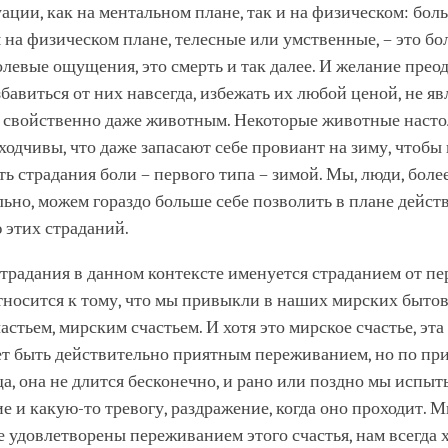
ации, как на ментальном плане, так и на физическом: боль
на физическом плане, телесные или умственные, – это бол
левые ощущения, это смерть и так далее. И желание преод
збавиться от них навсегда, избежать их любой ценой, не яв
 свойственно даже животным. Некоторые животные насто
ходчивы, что даже запасают себе провиант на зиму, чтобы 
ь страдания боли – первого типа – зимой. Мы, люди, боле
ьно, можем гораздо больше себе позволить в плане дейст
 этих страданий.
традания в данном контексте именуется страданием от пе
относится к тому, что мы привыкли в наших мирских быто
астьем, мирским счастьем. И хотя это мирское счастье, эта
ет быть действительно приятным переживанием, но по при
а, она не длится бесконечно, и рано или поздно мы испы
е и какую-то тревогу, раздражение, когда оно проходит. 
 удовлетворены переживанием этого счастья, нам всегда 