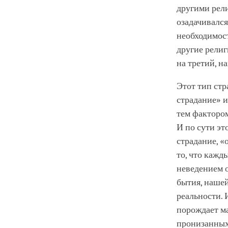
другими рели
озадачивалс
необходимост
другие религ
на третий, н
Этот тип ст
страдание» и
тем факторо
И по сути эт
страдание, «
то, что кажд
неведением 
бытия, наше
реальности.
порождает ма
пронизанных 