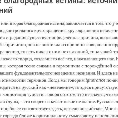
 благородных истины: источни
ний
 или вторая благородная истина, заключается в том, что у 
подконтрольного круговращения, круговращения неведени
ия страдания существует определённая причина, вызываю
 беспричинно, она не возникла из причины совершенно и
ращению, то есть никак с ним не связанной, типа какой-то
 некоего творца, создавшего всё это, наказывающего нас.
ны, которая тесно связана и гармонична с порождённой е
нашего фундаментального неведения, незнания. И здесь н
в этимологии терминов. Когда мы говорим
ignorance
по-ан
одится на русский как «неведение», то здесь присутствуе
 коннотация тупости. Говоря об этом, это не значит, что 
ли глупы, – это скорее означает некое незнание. Русское с
 оно более соответствует здесь, нежели английское. Мне к
ст гораздо ближе к оригинальному смысловому наполнени