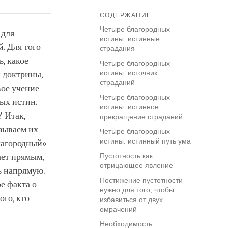
СОДЕРЖАНИЕ
Четыре благородных
 для
истины: истинные
. Для того
страдания
ь, какое
Четыре благородных
истины: источник
й доктрины,
страданий
вое учение
Четыре благородных
ых истин.
истины: истинное
? Итак,
прекращение страданий
азываем их
Четыре благородных
истины: истинный путь ума
лагородный»
ает прямым,
Пустотность как
отрицающее явление
ь напрямую.
Постижение пустотности
е факта о
нужно для того, чтобы
ого, кто
избавиться от двух
омрачений
Необходимость