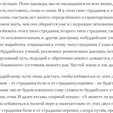
и больше. Поев однажды, мы не насыщаемся на всю жизнь,
сть постоянно, снова и снова. И в этом типе страдания, в т
ким счастьем, нет ничего определённого и гарантирован
ожем знать, чем оно обернётся уже в следующее мгновение
збежать этого типа страдания, второго типа страдания, та
-то исключительным, и другие доктрины, небуддийские уч
ют выработку отвращения к этому типу страдания. Сущест
ебуддийских учений, различных религиозных доктрин, ко
уховный путь, ведущий к обретению некоего длящегося, 
блаженного состояния, некоего рая, Чистой земли и так да
ддийскому пути лишь для того, чтобы избавиться от этих 
ния – от страдания боли и от страдания перемен – не будет
ным: мы не будем извлекать саму сущность буддийского у
шь этим. И далее весьма спорный вопрос: «А можете ли в
о избавиться в полной мере и окончательно от этих двух
т страдания боли и от страдания перемен, следуя путям, п