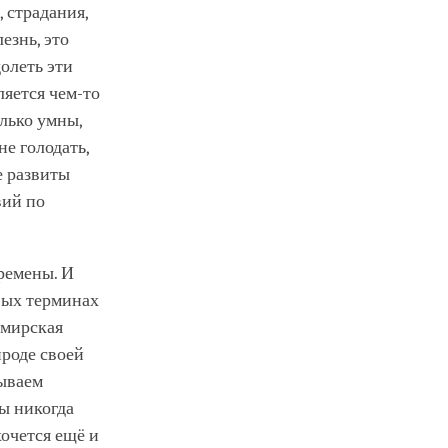
, страдания,
езнь, это
олеть эти
ляется чем-то
лько умны,
не голодать,
е развиты
вий по
ремены. И
вых терминах
 мирская
роде своей
тываем
Мы никогда
хочется ещё и