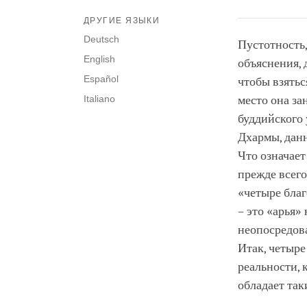
ДРУГИЕ ЯЗЫКИ
Deutsch
Пустотность,
English
объяснения, 
Español
чтобы взяться
Italiano
место она за
буддийского 
Дхармы, данн
Что означает
прежде всего
«четыре бла
– это «арья»
неопосредова
Итак, четыре
реальности, 
обладает так