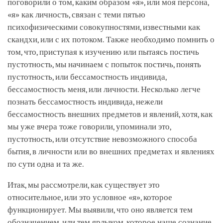
поговорили о том, каким образом «я», или моя персона,
«я» как личность, связан с теми пятью
психофизическими совокупностями, известными как
скандхи, или с их потоком. Также необходимо помнить о
том, что, приступая к изучению или пытаясь постичь
пустотность, мы начинаем с попыток постичь, понять
пустотность, или бессамостность индивида,
бессамостность меня, или личности. Несколько легче
познать бессамостность индивида, нежели
бессамостность внешних предметов и явлений, хотя, как
мы уже вчера тоже говорили, упоминали это,
пустотность, или отсутствие невозможного способа
бытия, в личности или во внешних предметах и явлениях
по сути одна и та же.
Итак, мы рассмотрели, как существует это
относительное, или это условное «я», которое
функционирует. Мы выявили, что оно является тем
обозначением, или тем ярлыком, которое наше сознание