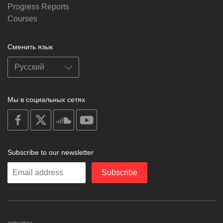
Progress Reports
Courses
Сменить язык
Мы в социальных сетях
on
on
on
on
facebook
X
soundcloud
youtube
Subscribe to our newsletter
Enter
Subscribe
your
email