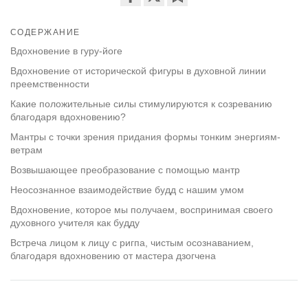
Share
Bookmark
on
СОДЕРЖАНИЕ
facebook
Вдохновение в гуру-йоге
Вдохновение от исторической фигуры в духовной линии
преемственности
Какие положительные силы стимулируются к созреванию
благодаря вдохновению?
Мантры с точки зрения придания формы тонким энергиям-
ветрам
Возвышающее преобразование с помощью мантр
Неосознанное взаимодействие будд с нашим умом
Вдохновение, которое мы получаем, воспринимая своего
духовного учителя как будду
Встреча лицом к лицу с ригпа, чистым осознаванием,
благодаря вдохновению от мастера дзогчена