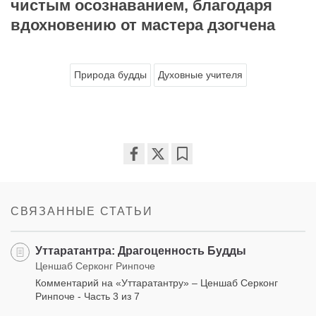
чистым осознаванием, благодаря
вдохновению от мастера дзогчена
Природа будды
Духовные учителя
Share
Bookmark
on
facebook
СВЯЗАННЫЕ СТАТЬИ
Уттаратантра: Драгоценность Будды
Ценшаб Серконг Ринпоче
Комментарий на «Уттаратантру» – Ценшаб Серконг
Ринпоче - Часть 3 из 7