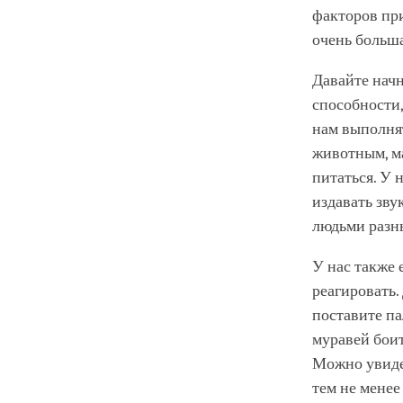
факторов при
очень больша
Давайте начн
способности,
нам выполнят
животным, ма
питаться. У 
издавать зву
людьми разн
У нас также 
реагировать.
поставите па
муравей боит
Можно увидет
тем не менее 