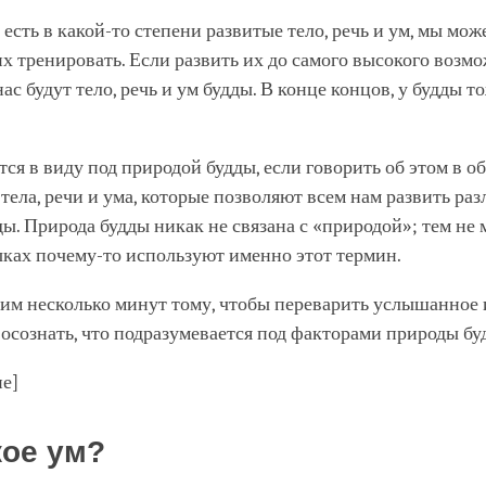
с есть в какой-то степени развитые тело, речь и ум, мы мож
х тренировать. Если развить их до самого высокого возм
нас будут тело, речь и ум будды. В конце концов, у будды то
тся в виду под природой будды, если говорить об этом в о
тела, речи и ума, которые позволяют всем нам развить ра
ды. Природа будды никак не связана с «природой»; тем не 
ках почему-то используют именно этот термин.
лим несколько минут тому, чтобы переварить услышанное 
осознать, что подразумевается под факторами природы бу
ие]
кое ум?