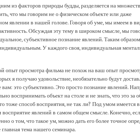
дним из факторов природы будды, разделяется на множеств
ть, что мы говорим не о физическом объекте или даже
ом явлении в нашей голове. Говоря об уме, мы имеем в в
ктивность. Обсуждая эту тему в широком смысле, мы гово
дуальное, субъективное познание явлений. Таким образом
 индивидуальным. У каждого своя, индивидуальная ментал
ой опыт просмотра фильма не похож на ваш опыт просмот
орых я получаю удовольствие, необязательно будут достав
 вам: это субъективно. Это просто познание явлений. На
ьно воспринимать объект на столе и не знать, что это за о
то тоже способ восприятия, не так ли? Под умом имеется в
 восприятие явлений в самом общем смысле. Конечно, ес
нно о том, что такое ум, можно дать его более точное опре
е главная тема нашего семинара.