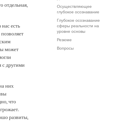
о отдельная,
Осуществляющее
глубокое осознавание
Глубокое осознавание
 нас есть
сферы реальности на
уровне основы
е позволяет
Резюме
рским
Вопросы
бы может
могли
я с другими
на них
 вы
но, что
грожает.
рошо развиты,