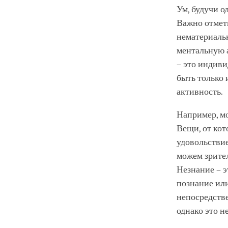
Ум, будучи о
Важно отмети
нематериальн
ментальную а
– это индиви
быть только
активность.
Например, м
Вещи, от кот
удовольствие
можем зрител
Незнание – э
познание или
непосредстве
однако это н