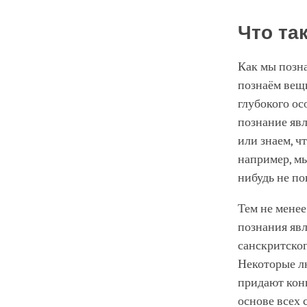
Что та
Как мы позн
познаём вещ
глубокого ос
познание явл
или знаем, ч
например, мы
нибудь не по
Тем не менее
познания явл
санскритског
Некоторые лю
придают конн
основе всех 