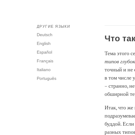
ДРУГИЕ ЯЗЫКИ
Deutsch
Что та
English
Español
Тема этого с
Français
типов глубок
точный и не 
Italiano
в том числе 
Português
– странно, не
обширной те
Итак, что же
подразумевае
буддой. Если
разных типо