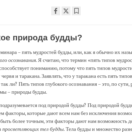
Share
Bookmark
on
facebook
кое природа будды?
еминара – пять мудростей будды, или, как я обычно их наз
ого осознавания
. Я считаю, что термин «пять типов мудро
способствует пониманию, потому что пять типов мудрости 
у червя и таракана. Заявлять, что у таракана есть пять тип
 так ли? Пять типов глубокого осознавания – это, по сути, 
мы – природы будды.
 подразумевается под природой будды? Под природой буд
м факторы, которые дают всем нам без исключения возмо
 быть более точным, эти факторы дают нам возможность д
в
просветляющих тел будды
. Тела будды и множество раз