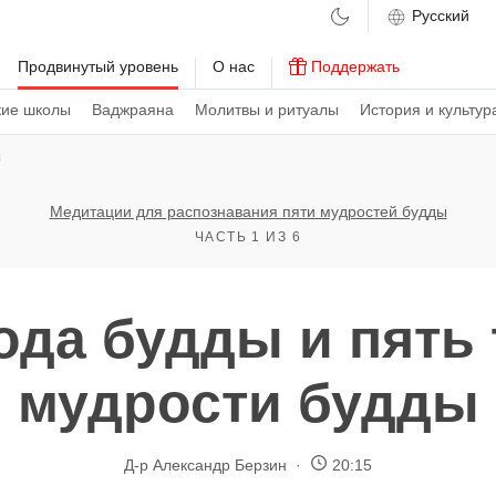
м
Продвинутый уровень
О нас
Поддержать
кие школы
Ваджраяна
Молитвы и ритуалы
История и культур
ы
Медитации для распознавания пяти мудростей будды
ЧАСТЬ 1 ИЗ 6
да будды и пять
мудрости будды
Д-р Александр Берзин
20:15