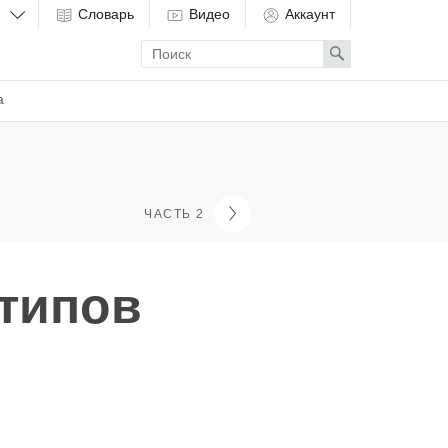
Словарь
Видео
Аккаунт
Enter
Search
search
term
а
ЧАСТЬ 2
 типов