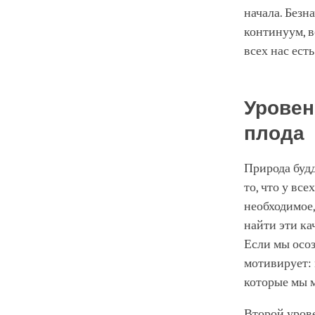
начала. Безн
континуум, в
всех нас ест
Уровен
плода
Природа будд
то, что у вс
необходимое,
найти эти ка
Если мы осоз
мотивирует: 
которые мы 
Второй урове