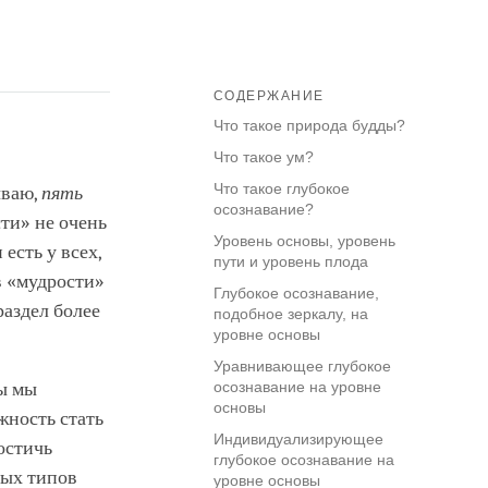
СОДЕРЖАНИЕ
Что такое природа будды?
Что такое ум?
Что такое глубокое
ываю,
пять
осознавание?
сти» не очень
Уровень основы, уровень
есть у всех,
пути и уровень плода
ов «мудрости»
Глубокое осознавание,
раздел более
подобное зеркалу, на
уровне основы
Уравнивающее глубокое
ды мы
осознавание на уровне
основы
жность стать
Индивидуализирующее
остичь
глубокое осознавание на
ных типов
уровне основы