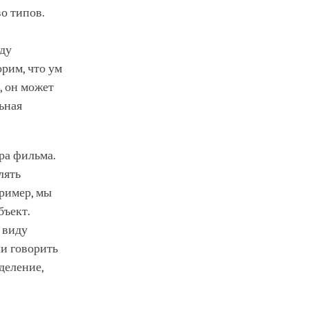
о типов.
иду
рим, что ум
, он может
ьная
ра фильма.
лять
пример, мы
бъект.
 виду
ли говорить
деление,