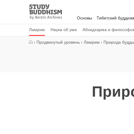
Close
Study
Buddhism
Основы
Тибетский буддиз
Home
Ламрим
Наука об уме
Абхидхарма и философс
›
Продвинутый уровень
›
Ламрим
›
Природа будд
Приро