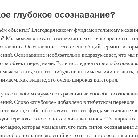
кое глубокое осознавание?
аём объекты? Благодаря какому фундаментальному механ
и? Мы можем описать этот механизм с точки зрения пяти 
ознавания. Осознавание – это очень общий термин, которы
ений. Осознавание необязательно подразумевает, что мы
то за объект перед нами. Если исследовать
способы познан
 можем знать, что что-нибудь не понимаем, или не знать, ч
нимаем. Как видите, это очень широкая категория.
 у нас в любом случае есть различные способы осознавани
ений. Слово «глубокое» добавлено в тибетском переводе
о термина, чтобы обозначить, что это фундаментальное яв
ди переводят это слово как «изначальное». Оба варианта
отацию, которая указывает, что пять типов осознавания л
способов познания явлений и что пять типов осознавания