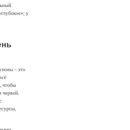
льный
«глубокое»; у
ень
сновы
– это
всё
, чтобы
и червей.
с
есурсы,
нными