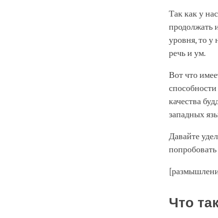
Так как у на
продолжать и
уровня, то у 
речь и ум.
Вот что имее
способности 
качества буд
западных язы
Давайте уде
попробовать 
[размышлен
Что та