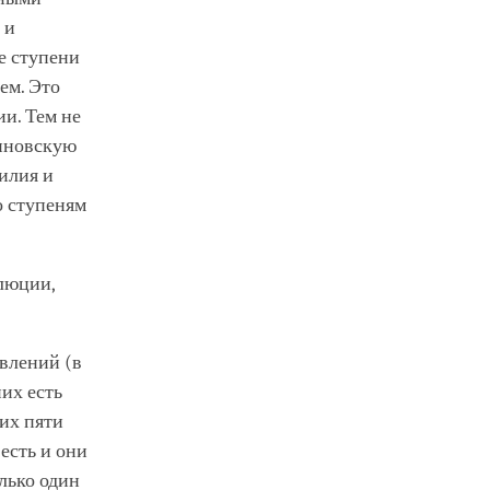
 и
е ступени
ем. Это
и. Тем не
виновскую
илия и
о ступеням
олюции,
явлений (в
них есть
тих пяти
 есть и они
олько один