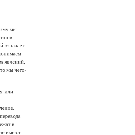
изму мы
типов
й означает
 понимаем
ия
явлений,
то мы чего-
я, или
ление.
 перевода
ежат в
 не имеют