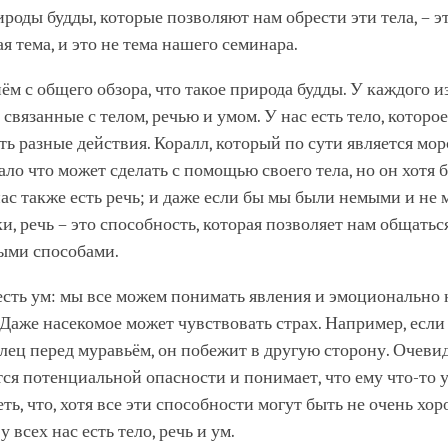
роды будды, которые позволяют нам обрести эти тела, – эт
я тема, и это не тема нашего семинара.
ём с общего обзора, что такое природа будды. У каждого из
 связанные с телом, речью и умом. У нас есть тело, которо
ь разные действия. Коралл, который по сути является мо
ло что может сделать с помощью своего тела, но он хотя 
нас также есть речь; и даже если бы мы были немыми и не 
ки, речь – это способность, которая позволяет нам общатьс
ыми способами.
есть ум: мы все можем понимать явления и эмоционально 
 Даже насекомое может чувствовать страх. Например, если
лец перед муравьём, он побежит в другую сторону. Очевид
ся потенциальной опасности и понимает, что ему что-то у
ь, что, хотя все эти способности могут быть не очень хо
у всех нас есть тело, речь и ум.