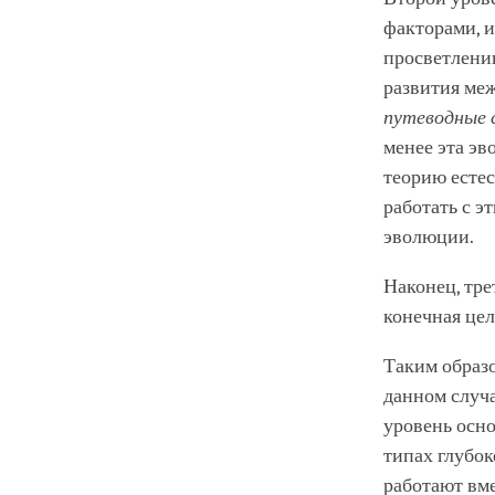
факторами, и
просветлению
развития меж
путеводные 
менее эта эв
теорию естес
работать с э
эволюции.
Наконец, тре
конечная цел
Таким образо
данном случа
уровень осно
типах глубок
работают вме