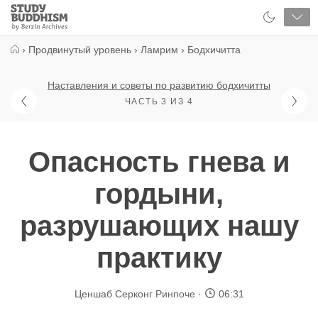
Close
Study
Buddhism
Home
›
Продвинутый уровень
›
Ламрим
›
Бодхичитта
Наставления и советы по развитию бодхичитты
ЧАСТЬ 3 ИЗ 4
Опасность гнева и
гордыни,
разрушающих нашу
практику
Ценшаб Серконг Ринпоче
06:31