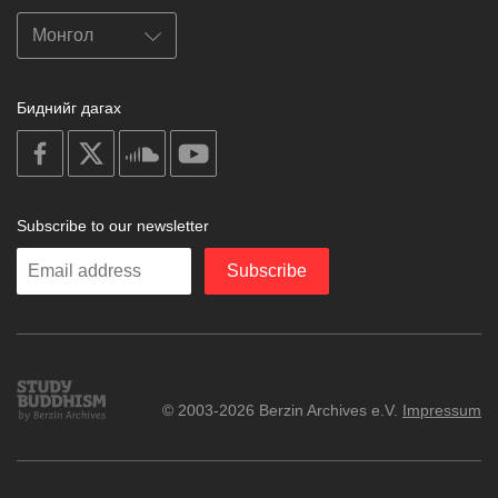
Биднийг дагах
on
on
on
on
facebook
X
soundcloud
youtube
Subscribe to our newsletter
Enter
Subscribe
your
email
Study
© 2003-2026 Berzin Archives e.V.
Impressum
Buddhism
Home