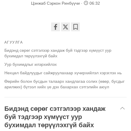
Цэнжаб Сэркон Ринбүүчи
06:32
Share
Bookmark
on
АГУУЛГА
facebook
Бидэнд сөрөг сэтгэлээр хандаж буй тэдгээр хүмүүст уур
бухимдал төрүүлэхгүй байх
Уур бухимдлыг илэрхийлэх
Нөхцөл байдлуудыг сайжруулахаар хүчирхийлэл хэрэглэх нь
Өөрийн болон бусдын талаарх хандлагаа солих (өвөр, бусдыг
арилжих) бүтээл хийх үе дэх бахархах сэтгэлийн аюул
Бидэнд сөрөг сэтгэлээр хандаж
буй тэдгээр хүмүүст уур
бухимдал төрүүлэхгүй байх