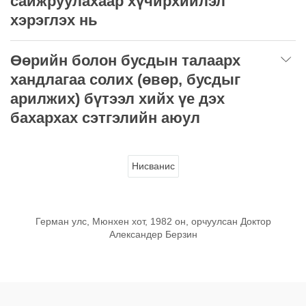
сайжруулахаар хүчирхийлэл
хэрэглэх нь
Өөрийн болон бусдын талаарх
хандлагаа солих (өвөр, бусдыг
арилжих) бүтээл хийх үе дэх
бахархах сэтгэлийн аюул
Нисванис
Герман улс, Мюнхен хот, 1982 он, орчуулсан Доктор
Александер Берзин