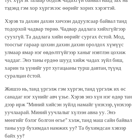
тус хүргэх талаар бодож чадахгүй байвал наад зах нь
тэдэнд гэм хор хүргэхээс өөрийг хорих хэрэгтэй.
Хэрэв та дахин дахин хичээн дадуулсаар байвал танд
тодорхой чадвар төрнө. Чадвар дадлага хийхгүйгээр
суухгүй. Та дадлага хийн өөрийг сургах ёстой. Мод,
тоосгыг гараар цохин дахин дахин оролдох хүмүүс
улмаар ямар нэг өвдөлтгүйгээр ханыг нэвтлэн цохиж
чаддаг. Энэ таны ердөө шууд хийж чадах зүйл биш,
харин та үүнийг урт хугацааны турш давтан, түүнд
суралцан ёстой.
Жишээ нь, танд үргэлж гэм хүргэн, танд үргэлж их өс
санадаг нэг хүнийг авч үзье. Хэрэв энэ хүн нэг өдөр тан
дээр ирж “Миний хийсэн зүйлд намайг үнэхээр, үнэхээр
уучлаарай. Миний уучлалыг хүлээн авна уу. Энэ
мөнгийг бэлэг болгон өгье” хэлж, танд маш сайн байвал
таны уур бухимдал намжих уу? Та бухимдсан хэвээр
байх уу?