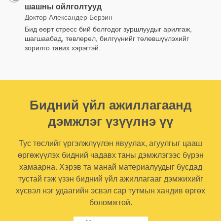
шашны ойлголтууд
Доктор Александер Берзин
Бид өөрт стресс бий болгодог зуршлуудыг арилгаж,
шагшаабад, төвлөрөл, билгүүнийг төлөвшүүлэхийг
зорилго тавих хэрэгтэй.
Бидний үйл ажиллагаанд
дэмжлэг үзүүлнэ үү
Тус төслийг үргэлжлүүлэн явуулах, агуулгыг цааш
өргөжүүлэх бидний чадавх таны дэмжлэгээс бүрэн
хамаарна. Хэрэв та манай материалуудыг бусдад
тустай гэж үзэн бидний үйл ажиллагааг дэмжихийг
хүсвэл нэг удаагийн эсвэл сар тутмын хандив өргөх
боломжтой.