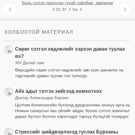
Бодь сэтгэл төрүүлэх тухай тайлбар, зөвлөгөө
ХЭСЭГ 3 НЬ 4
ХОЛБООТОЙ МАТЕРИАЛ
Сөрөг сэтгэл хөдлөлийг хэрхэн даван туулах
вэ?
XIV Далай лам
Өөрсдийн сөрөг сэтгэл хөдлөлийг авч үзэн шинжлэх нь
тэдгээрийг даван туулах гол түлхүүр.
Айх адыг тэтгэх хийгээд номхотхох
Доктор Александер Берзин
Цүлтим Аллионегийн бүтээлд дурдсанчлан энэхүү арга нь
Номын сахиусын зан үйлийг айдас болон сэтгэл зовнилыг
дарах бүтээл болгон хэрэглэдэг тэрхүү бүтэцтэй тохирдог.
Стрессийг шийдвэрлэхэд туслах Бурханы