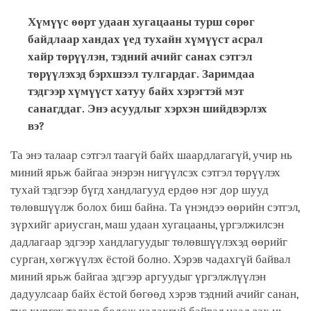
Хүмүүс өөрт удаан хугацааны турш сөрөг
байдлаар хандах үед тухайн хүмүүст асрал
хайр төрүүлэн, тэдний ачийг санах сэтгэл
төрүүлэхэд бэрхшээл тулгардаг. Заримдаа
тэдгээр хүмүүст хатуу байх хэрэгтэй мэт
санагддаг. Энэ асуудлыг хэрхэн шийдвэрлэх
вэ?
Та энэ талаар сэтгэл таагүй байх шаардлагагүй, учир нь
миний ярьж байгаа энэрэн нигүүлсэх сэтгэл төрүүлэх
тухай тэдгээр бүгд хандлагууд ердөө нэг дор шууд
төлөвшүүлж болох биш байна. Та үнэндээ өөрийн сэтгэл,
зүрхийг ариусган, маш удаан хугацааны, үргэлжилсэн
дадлагаар эдгээр хандлагуудыг төлөвшүүлэхэд өөрийг
сурган, хөгжүүлэх ёстой болно. Хэрэв чадахгүй байвал
миний ярьж байгаа эдгээр аргуудыг үргэлжлүүлэн
дадуулсаар байх ёстой бөгөөд хэрэв тэдний ачийг санан,