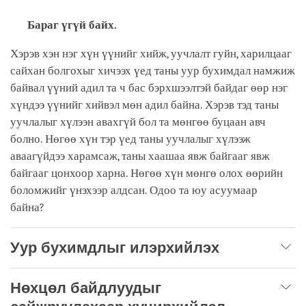
Бараг үгүй байх.
Хэрэв хэн нэг хүн үүнийг хийж, уучлалт гуйн, харилцааг
сайхан болгохыг хичээх үед таны уур бухимдал намжиж
байвал үүний адил та ч бас бэрхшээлтэй байдаг өөр нэг
хүндээ үүнийг хийвэл мөн адил байна. Хэрэв тэд таны
уучлалыг хүлээн авахгүй бол та мөнгөө буцаан авч
болно. Нөгөө хүн тэр үед таны уучлалыг хүлээж
аваагүйдээ харамсаж, таны хаашаа явж байгааг явж
байгааг цонхоор харна. Нөгөө хүн мөнгө олох өөрийн
боломжийг үнэхээр алдсан. Одоо та юу асуумаар
байна?
Уур бухимдлыг илэрхийлэх
Нөхцөл байдлуудыг