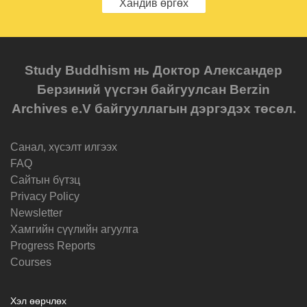
Хандив өргөх
Study Buddhism нь Доктор Александер
Берзиний үүсгэн байгуулсан Berzin
Archives e.V байгууллагын дэргэдэх төсөл.
Санал, хүсэлт илгээх
FAQ
Cайтын бүтзц
Privacy Policy
Newsletter
Хамгийн сүүлийн агуулга
Progress Reports
Courses
Хэл өөрчлөх