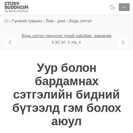
Close
Study
Buddhism
Home
›
Гүнзгий түвшин
›
Лам - рим
›
Бодь сэтгэл
Бодь сэтгэл төрүүлэх тухай тайлбар, зөвлөгөө
ХЭСЭГ 3 НЬ 4
Уур болон
бардамнах
сэтгэлийн бидний
бүтээлд гэм болох
аюул