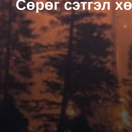
Сөрөг сэтгэл х