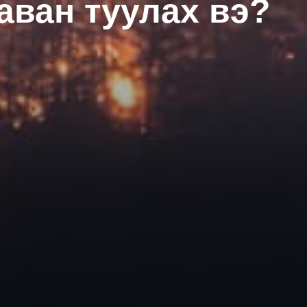
аван туулах вэ?