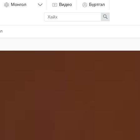
Видео
Бүртгэл
Enter
Search
search
term
ёл