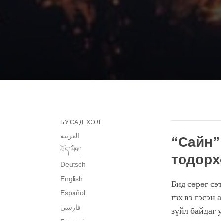
БУСАД ХЭЛ
العربية
“Сайн” 
བོད་ཡིག་
тодорх
Deutsch
English
Бид сөрөг сэ
Español
гэх вэ гэсэн
فارسی
зүйл байдаг 