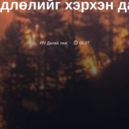
өдлөлийг хэрхэн д
XIV Далай лам
05:07