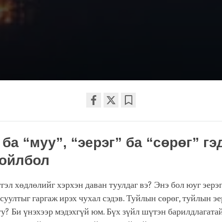
Share
Bookmark
on
ба “муу”, “эерэг” ба “сөрөг” гэ
facebook
ойлбол
тгэл хөдлөлийг хэрхэн даван туулдаг вэ? Энэ бол юуг эерэг
 асуултыг гаргаж ирэх чухал сэдэв. Туйлын сөрөг, туйлын эе
уу? Би үнэхээр мэдэхгүй юм. Бүх зүйл шүтэн барилдлагатай