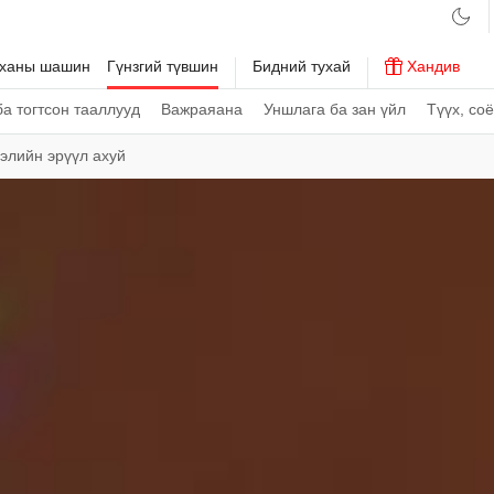
рханы шашин
Гүнзгий түвшин
Бидний тухай
Хандив
а тогтсон тааллууд
Важраяана
Уншлага ба зан үйл
Түүх, со
гэлийн эрүүл ахуй