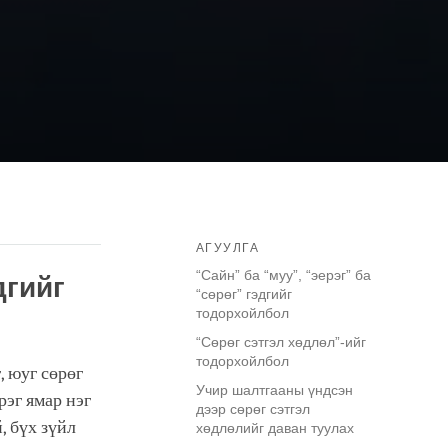
АГУУЛГА
“Сайн” ба “муу”, “эерэг” ба
дгийг
“сөрөг” гэдгийг
тодорхойлбол
“Сөрөг сэтгэл хөдлөл”-ийг
тодорхойлбол
, юуг сөрөг
Учир шалтгааны үндсэн
рэг ямар нэг
дээр сөрөг сэтгэл
, бүх зүйл
хөдлөлийг даван туулах