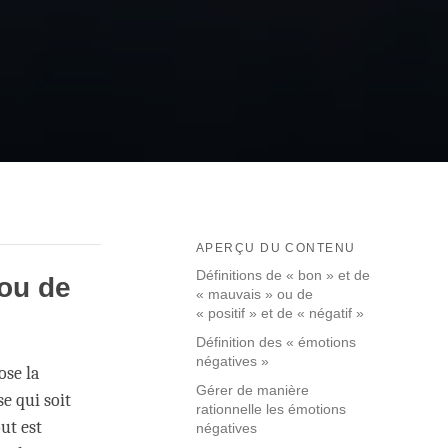
APERÇU DU CONTENU
Définitions de « bon » et de
 ou de
« mauvais » ou de
« positif » et de « négatif »
Définition des « émotions
négatives »
ose la
Gérer de manière
se qui soit
rationnelle les émotions
ut est
négatives