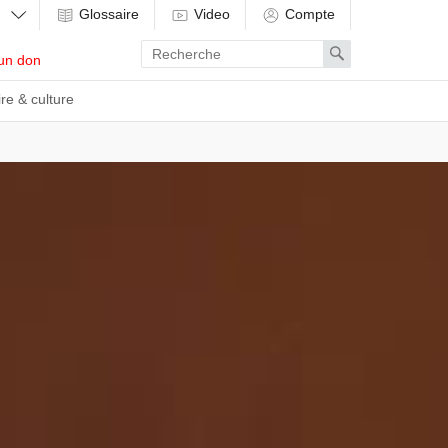
Glossaire
Video
Compte
Enter
Search
un don
search
term
ire & culture