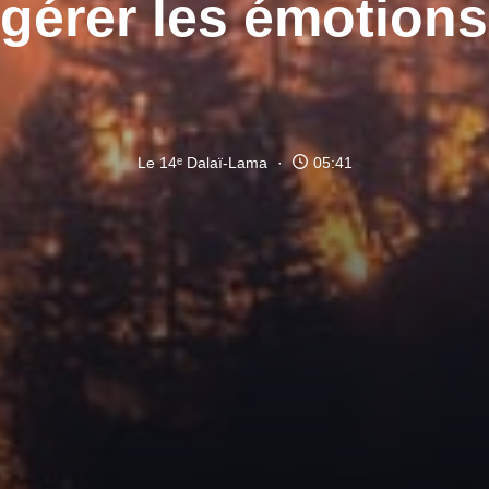
érer les émotions
Le 14ᵉ Dalaï-Lama
05:41