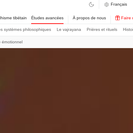
hisme tibétain
Études avancées
À propos de nous
Faire 
es systèmes philosophiques
Le vajrayana
Prières et rituels
Histo
e émotionnel