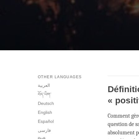
OTHER LANGUAGES
العربية
Définit
བོད་ཡིག་
« positi
Deutsch
English
Comment gère-
Español
question de sa
فارسی
absolument po