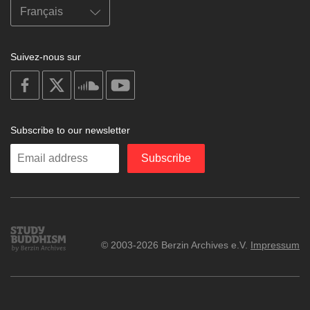
Suivez-nous sur
on
on
on
on
facebook
X
soundcloud
youtube
Subscribe to our newsletter
Enter
Subscribe
your
email
Study
© 2003-2026 Berzin Archives e.V.
Impressum
Buddhism
Home