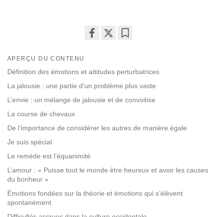
Share
Bookmark
on
APERÇU DU CONTENU
facebook
Définition des émotions et attitudes perturbatrices
La jalousie : une partie d’un problème plus vaste
L’envie : un mélange de jalousie et de convoitise
La course de chevaux
De l’importance de considérer les autres de manière égale
Je suis spécial
Le remède est l’équanimité
L’amour : « Puisse tout le monde être heureux et avoir les causes
du bonheur »
Émotions fondées sur la théorie et émotions qui s’élèvent
spontanément
Difficultés accrues dans la culture occidentale