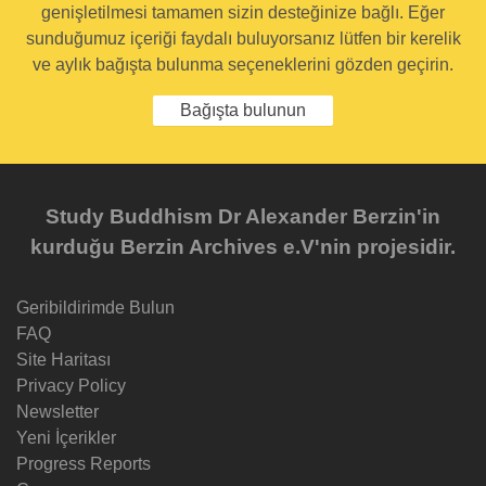
genişletilmesi tamamen sizin desteğinize bağlı. Eğer
sunduğumuz içeriği faydalı buluyorsanız lütfen bir kerelik
ve aylık bağışta bulunma seçeneklerini gözden geçirin.
Bağışta bulunun
Study Buddhism Dr Alexander Berzin'in
kurduğu Berzin Archives e.V'nin projesidir.
Geribildirimde Bulun
FAQ
Site Haritası
Privacy Policy
Newsletter
Yeni İçerikler
Progress Reports