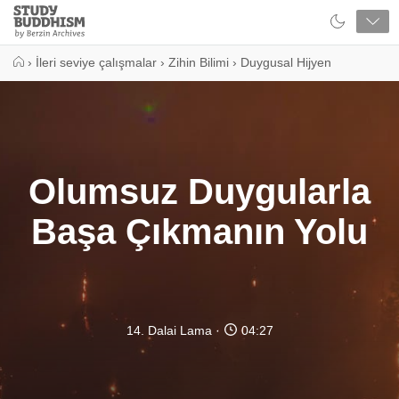
Close
Study
Buddhism
Home
›
İleri seviye çalışmalar
›
Zihin Bilimi
›
Duygusal Hijyen
Olumsuz Duygularla
Başa Çıkmanın Yolu
14. Dalai Lama
04:27