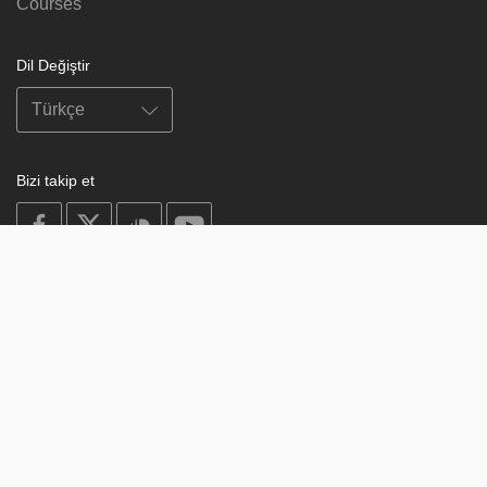
Courses
Dil Değiştir
Bizi takip et
on
on
on
on
facebook
X
soundcloud
youtube
Subscribe to our newsletter
Enter
Subscribe
your
email
Study
© 2003-2026 Berzin Archives e.V.
Impressum
Buddhism