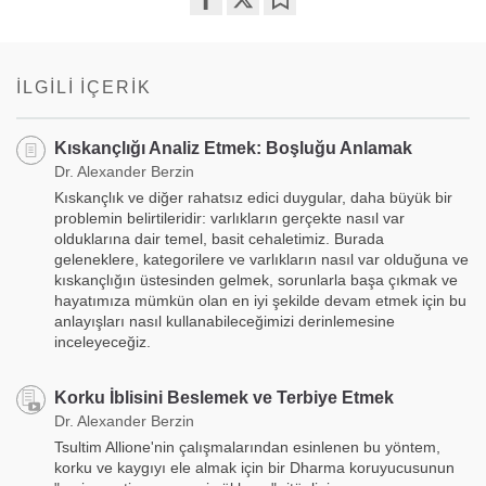
Share
Bookmark
on
facebook
İLGILI İÇERIK
Kıskançlığı Analiz Etmek: Boşluğu Anlamak
Dr. Alexander Berzin
Kıskançlık ve diğer rahatsız edici duygular, daha büyük bir
problemin belirtileridir: varlıkların gerçekte nasıl var
olduklarına dair temel, basit cehaletimiz. Burada
geleneklere, kategorilere ve varlıkların nasıl var olduğuna ve
kıskançlığın üstesinden gelmek, sorunlarla başa çıkmak ve
hayatımıza mümkün olan en iyi şekilde devam etmek için bu
anlayışları nasıl kullanabileceğimizi derinlemesine
inceleyeceğiz.
Korku İblisini Beslemek ve Terbiye Etmek
Dr. Alexander Berzin
Tsultim Allione'nin çalışmalarından esinlenen bu yöntem,
korku ve kaygıyı ele almak için bir Dharma koruyucusunun